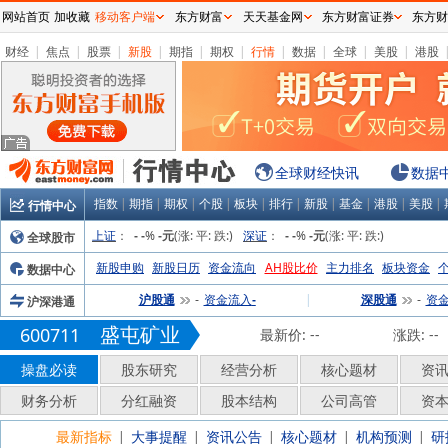
网站首页
加收藏
移动客户端
东方财富
天天基金网
东方财富证券
东方财
财经
|
焦点
|
股票
|
新股
|
期指
|
期权
|
行情
|
数据
|
全球
|
美股
|
港股
全球财经快讯
数据
指数
|
期指
|
期权
|
个股
|
板块
|
排行
|
新股
|
基金
|
港股
|
美股
|
行情中心
上证
：
%
(涨:
平:
跌:
)
深证
：
%
(涨:
平:
跌:
)
全球股市
-
-
-元
-
-
-元
新股申购
新股日历
资金流向
AH股比价
主力排名
板块资金
数据中心
沪股通
资金流入
|
深股通
资
沪深港通
-
-
-
盛屯矿业
600711
最新价:
--
涨跌:
--
操盘必读
股东研究
经营分析
核心题材
资
财务分析
分红融资
股本结构
公司高管
资
最新指标
大事提醒
资讯公告
核心题材
机构预测
研
|
|
|
|
|