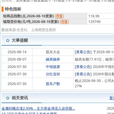
曾用名：
龙舟集团→雄震集团→*ST雄震→S*ST雄震→*ST雄震→ST
特色指标
钴商品指数(
点,
2026-08-10更新)
118.96
行业
镍期货价格(
元/吨,
2026-08-10更新)
129740
行业
数据来源:生意社、上海期货交易所
大事提醒
2026-08-14
股东大会
[查看公告]
于2026-0
2026-08-07
融资融券
融资余额17.41亿，融资
2026-07-30
中报披露
[查看公告]
2026年中报
2026-07-30
分红送转
[查看公告]
2026中期分
截止2026-06-30，公
2026-07-30
股东户数
27%
相关资讯
更
金属锌概念涨2.93%，主力资金净流入这些股…
202
13.27亿元资金今日流入有色金属股
202