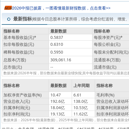
2026中报已披露，一图看懂最新财报数据，点击查看>>
NEW
最新指标
(根据今日总股本计算所得，综合考虑分红送转、增发
指标名称
最新数据
指标名称
基本每股收益(元)
*
0.5837
每股净资产(元)
*
扣非每股收益(元)
0.6310
每股公积金(元)
稀释每股收益(元)
0.5950
每股未分配利润(元)
总股本(万股)
309,061.16
流通股本(万股)
总市值(元)
--
流通市值(元)
数据来源:2026半年报，部分数据来自最新业绩快报;其中每股收益字段均以最
指标名称
最新数据
上年同期
指标名称
加权净资产收益率(%)
10.47
6.61
毛利率(%)
营业总收入(元)
192.6亿
138.0亿
营业总收入滚动环比
归属净利润(元)
18.04亿
10.53亿
归属净利润滚动环比
扣非净利润(元)
19.13亿
11.62亿
扣非净利润滚动环比
数据来源：2026半年报(最新数据)，2025半年报(上年同期)，部分数据来自最新