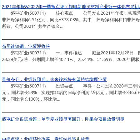
2021年年报&2022年一季报点评：锂电新能源材料产业链一体化布局
盛屯矿业(600711) 核心观点 公司发布2021年年报：实现营收452
非归母净利润6.51亿元，同比+378.03%。其中，归母净利润和扣
所致。公司2021年共生产镍金…
布局镍钴铜，业绩迎收获
盛屯矿业(600711) 一、事件概述 截至2021年12月28日，阴极铜
23.39美元/磅，分别同比增长40.11%、25.44%、51.69%。2020年阴
量价齐升，业绩超预期，未来镍板块有望持续增厚业绩
盛屯矿业(600711) 投资要点 事件：公司发布2020年三季报，2
元，同比增长53%，实现扣非后的归母净利润2.9亿元，同比增长346.6
元，同比增长100%，环比增…
盛屯矿业跟踪点评：单季度业绩显著回升，刚果金项目放量明显
中报点评：业绩环比改善，看好钴镍逐步放量