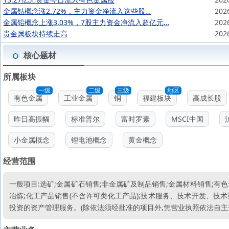
金属钴概念涨2.72%，主力资金净流入这些股…
202
金属铅概念上涨3.03%，7股主力资金净流入超亿元…
202
贵金属板块持续走高
202
核心题材
所属板块
一级
二级
三级
地区
有色金属
工业金属
铜
福建板块
高成长股
昨日高振幅
标准普尔
富时罗素
MSCI中国
小金属概念
锂电池概念
黄金概念
经营范围
一般项目:选矿;金属矿石销售;非金属矿及制品销售;金属材料销售;有
冶炼;化工产品销售(不含许可类化工产品);技术服务、技术开发、技
投资的资产管理服务。(除依法须经批准的项目外,凭营业执照依法自主