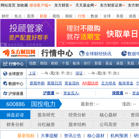
网站首页
加收藏
移动客户端
东方财富
天天基金网
东方财富证券
东方财
财经
|
焦点
|
股票
|
新股
|
期指
|
期权
|
行情
|
数据
|
全球
|
美股
|
港股
全球财经快讯
数据
指数
|
期指
|
期权
|
个股
|
板块
|
排行
|
新股
|
基金
|
港股
|
美股
|
行情中心
上证
：
%
(涨:
平:
跌:
)
深证
：
%
(涨:
平:
跌:
)
全球股市
-
-
-元
-
-
-元
新股申购
新股日历
资金流向
AH股比价
主力排名
板块资金
数据中心
沪股通
资金流入
|
深股通
资
沪深港通
-
-
-
国投电力
600886
最新价:
--
涨跌:
--
操盘必读
股东研究
经营分析
核心题材
资
财务分析
分红融资
股本结构
公司高管
资
最新指标
大事提醒
资讯公告
核心题材
机构预测
研
|
|
|
|
|