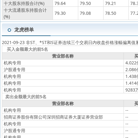
十大股东持股合计(%)
79.64
79.50
79.21
78.
十大流通股东持股合计
79.30
79.08
78.50
77.
(%)
龙虎榜单
2021-09-23 非ST、*ST和S证券连续三个交易日内收盘价格涨幅偏离
买入金额最大的前5名
营业部名称
买
机构专用
4.02
沪股通专用
2.08
机构专用
1.43
机构专用
1.41
机构专用
9283
卖出金额最大的前5名
营业部名称
买
机构专用
--
招商证券股份有限公司深圳招商证券大厦证券营业部
--
机构专用
--
沪股通专用
--
机构专用
--