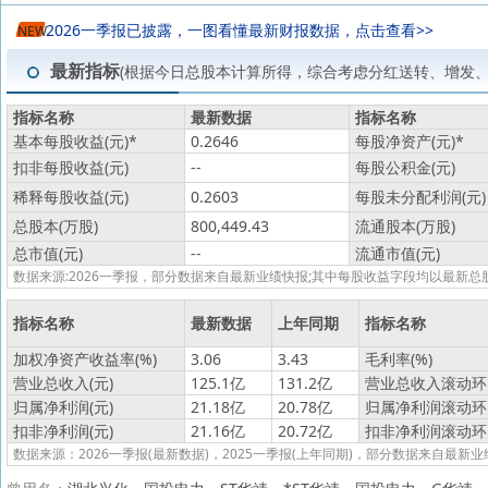
2026一季报已披露，一图看懂最新财报数据，点击查看>>
NEW
最新指标
(根据今日总股本计算所得，综合考虑分红送转、增发
指标名称
最新数据
指标名称
基本每股收益(元)
*
0.2646
每股净资产(元)
*
扣非每股收益(元)
--
每股公积金(元)
稀释每股收益(元)
0.2603
每股未分配利润(元)
总股本(万股)
800,449.43
流通股本(万股)
总市值(元)
--
流通市值(元)
数据来源:2026一季报，部分数据来自最新业绩快报;其中每股收益字段均以最
指标名称
最新数据
上年同期
指标名称
加权净资产收益率(%)
3.06
3.43
毛利率(%)
营业总收入(元)
125.1亿
131.2亿
营业总收入滚动环比
归属净利润(元)
21.18亿
20.78亿
归属净利润滚动环比
扣非净利润(元)
21.16亿
20.72亿
扣非净利润滚动环比
数据来源：2026一季报(最新数据)，2025一季报(上年同期)，部分数据来自最新