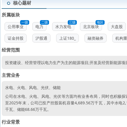
核心题材
所属板块
一级
二级
三级
地区
公用事业
电力
水力发电
北京板块
大盘股
证金持股
沪股通
上证180_
融资融券
机构
经营范围
投资建设、经营管理以电力生产为主的能源项目;开发及经营新能源项
主营业务
水电、火电、风电、光伏、储能
公司在水电、火电、风电、光伏等方面均有业务布局，同时也积极探
至2025年末，公司已投产控股装机容量4,689.56万千瓦，其中水电2,13
千瓦、储能68.66万千瓦。
行业背景