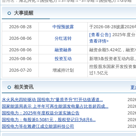
曾用名：
湖北兴化→国投电力→ST华靖→*ST华靖→国投电力→G华靖
大事提醒
2026-08-28
中报预披露
于2026-08-28披露202
[查看公告]
2025年度分
2026-08-06
分红送转
查看详情>
2026-08-06
融资融券
融资余额5.424亿，融资净
2026-08-06
投资互动
新增3条投资者互动内容
控股股东国家开发投资集团有
2026-07-20
增减持计划
过1.5亿元
相关资讯
更
水火风光四轮驱动 国投电力“量质齐升”打开估值通道…
202
国家能源局表示 上半年可再生能源发电量占比首超四成…
202
国投电力：2025年年度权益分派实施公告
202
国投电力：每股派0.5081元，股权登记日为8月6…
202
国投电力等在雅砻江成立能源科技公司
202