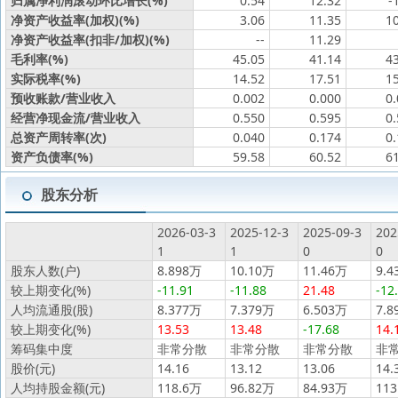
归属净利润滚动环比增长(%)
0.54
12.32
-
净资产收益率(加权)(%)
3.06
11.35
1
净资产收益率(扣非/加权)(%)
--
11.29
毛利率(%)
45.05
41.14
4
实际税率(%)
14.52
17.51
1
预收账款/营业收入
0.002
0.000
0
经营净现金流/营业收入
0.550
0.595
0
总资产周转率(次)
0.040
0.174
0
资产负债率(%)
59.58
60.52
6
股东分析
2026-03-3
2025-12-3
2025-09-3
202
1
1
0
0
股东人数(户)
8.898万
10.10万
11.46万
9.4
较上期变化(%)
-11.91
-11.88
21.48
-12
人均流通股(股)
8.377万
7.379万
6.503万
7.8
较上期变化(%)
13.53
13.48
-17.68
14.
筹码集中度
非常分散
非常分散
非常分散
非
股价(元)
14.16
13.12
13.06
14.
人均持股金额(元)
118.6万
96.82万
84.93万
113