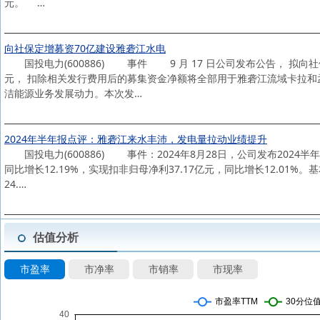
元。 …
向社保定增募资70亿建设雅砻江水电
国投电力(600886) 事件 9 月 17 日公司发布公告， 拟向社保基金
元， 扣除相关发行费用后的募集资金净额将全部用于雅砻江流域卡拉和
洁能源业务发展动力。本次发…
2024年半年报点评：雅砻江来水丰沛，发电量拉动业绩提升
国投电力(600886) 事件：2024年8月28日，公司发布2024半年度
同比增长12.19%，实现扣非归母净利37.17亿元，同比增长12.01%。基
24.…
估值分析
市盈率
市净率
市销率
市现率