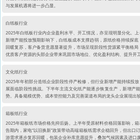
与发展机遇将进一步凸显。
白纸板行业
2025年白纸板行业内企业盈利水平、开工情况，亦呈现明显分化。
新增产能投放预期影响下，白纸板成本支撑趋弱，原纸价格持续探底
回暖复苏，客户备货意愿显著提升，市场呈现阶段性货源紧平衡格局
优质客户资源的头部企业带来巩固市场地位、优化盈利结构、提升开
文化纸行业
2025年年初部分造纸企业阶段性停产检修，但行业新增产能持续投
展面临阶段性挑战。下半年主流文化纸产能逐步恢复生产，新增产
势。具备规模优势、成本管控能力及完善渠道布局的龙头企业展现出
箱板纸行业
2025年箱板纸市场价格先抑后扬。上半年受原材料价格回落影响，
告期内，家电“以旧换新”政策带动高端箱板纸需求企稳回升，但出口
游需求逐步复苏回暖，包装企业补库意愿提升，叠加气候因素及进口