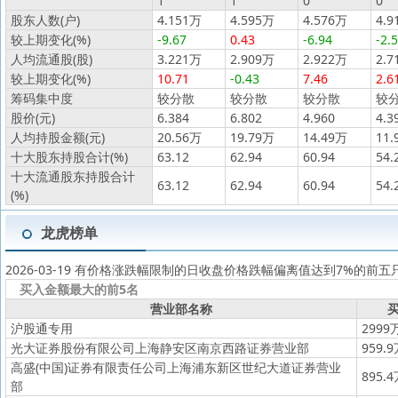
1
1
0
0
股东人数(户)
4.151万
4.595万
4.576万
4.9
较上期变化(%)
-9.67
0.43
-6.94
-2.
人均流通股(股)
3.221万
2.909万
2.922万
2.7
较上期变化(%)
10.71
-0.43
7.46
2.6
筹码集中度
较分散
较分散
较分散
较
股价(元)
6.384
6.802
4.960
4.3
人均持股金额(元)
20.56万
19.79万
14.49万
11.
十大股东持股合计(%)
63.12
62.94
60.94
54.
十大流通股东持股合计
63.12
62.94
60.94
54.
(%)
龙虎榜单
2026-03-19 有价格涨跌幅限制的日收盘价格跌幅偏离值达到7%的前五
买入金额最大的前5名
营业部名称
买
沪股通专用
2999
光大证券股份有限公司上海静安区南京西路证券营业部
959.
高盛(中国)证券有限责任公司上海浦东新区世纪大道证券营业
895.
部