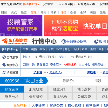
网站首页
加收藏
移动客户端
东方财富
天天基金网
东方财富证券
东方财
财经
|
焦点
|
股票
|
新股
|
期指
|
期权
|
行情
|
数据
|
全球
|
美股
|
港股
全球财经快讯
数据
指数
|
期指
|
期权
|
个股
|
板块
|
排行
|
新股
|
基金
|
港股
|
美股
|
行情中心
上证
：
%
(涨:
平:
跌:
)
深证
：
%
(涨:
平:
跌:
)
全球股市
-
-
-元
-
-
-元
新股申购
新股日历
资金流向
AH股比价
主力排名
板块资金
数据中心
沪股通
资金流入
|
深股通
资
沪深港通
-
-
-
博汇纸业
600966
最新价:
--
涨跌:
--
操盘必读
股东研究
经营分析
核心题材
资
财务分析
分红融资
股本结构
公司高管
资
最新指标
大事提醒
资讯公告
核心题材
机构预测
研
|
|
|
|
|