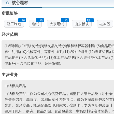
核心题材
所属板块
一级
二级
三级
地区
轻工制造
造纸
大宗用纸
山东板块
破净股
经营范围
(1)纸制造;(2)纸浆制造;(3)纸制品制造;(4)纸和纸板容器制造;(5)食
再生利用;(10)机械零件、零部件加工;(11)纸制品销售;(12)纸浆销售;(1
产品销售(不含危险化学品);(18)化工产品销售(不含许可类化工产品);(19
储服务(不含危险化学品、危险货物)。
主营业务
白纸板类产品
白纸板类产品：作为公司核心优势产品，涵盖四大细分品类：①社会
凭借高强度、高白度、印刷适应性强等特点，成为下游高端包装的首
光滑、光泽度高，能满足高端印刷需求；③烟卡：专为卷烟包装设计
要用于纸杯、纸碗、食品外贴、食品包装盒、牛奶饮料等液体包装，