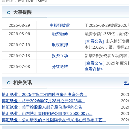
曾用名：
博汇纸业→G博汇
大事提醒
2026-08-29
中报预披露
于2026-08-29披露202
2026-08-06
融资融券
融资余额1.339亿，融资
[查看公告]
山东博汇集团有
2026-07-15
股权质押
本比2.62%，累计质押2
2026-07-13
投资互动
新增2条投资者互动内容
[查看公告]
2025年度分
2026-07-08
分红送转
查看详情>
相关资讯
更
博汇纸业：2026年第二次临时股东会决议公告…
202
博汇纸业：将于2026年07月28日召开2026年…
202
博汇纸业：关于控股股东部分股份质押的公告
202
博汇纸业：山东博汇集团有限公司质押3500.00万…
202
博汇纸业：公司研发的水性阻隔食品卡采用在线涂布工艺…
202