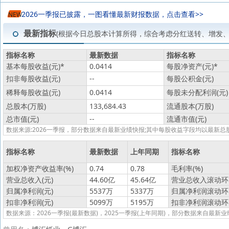
2026一季报已披露，一图看懂最新财报数据，点击查看>>
NEW
最新指标
(根据今日总股本计算所得，综合考虑分红送转、增发
指标名称
最新数据
指标名称
基本每股收益(元)
*
0.0414
每股净资产(元)
*
扣非每股收益(元)
--
每股公积金(元)
稀释每股收益(元)
0.0414
每股未分配利润(元)
总股本(万股)
133,684.43
流通股本(万股)
总市值(元)
--
流通市值(元)
数据来源:2026一季报，部分数据来自最新业绩快报;其中每股收益字段均以最
指标名称
最新数据
上年同期
指标名称
加权净资产收益率(%)
0.74
0.78
毛利率(%)
营业总收入(元)
44.60亿
45.64亿
营业总收入滚动环比
归属净利润(元)
5537万
5337万
归属净利润滚动环比
扣非净利润(元)
5099万
5195万
扣非净利润滚动环比
数据来源：2026一季报(最新数据)，2025一季报(上年同期)，部分数据来自最新