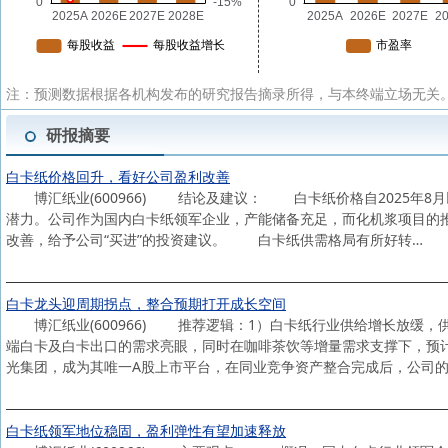
注：预测数据根据各机构发布的研究报告摘录所得，与本终端立场无关。
研报摘要
白卡纸价格回升，看好公司盈利改善
博汇纸业(600966) 结论及建议： 白卡纸价格自2025年8
潜力。公司作为国内白卡纸领军企业，产能储备充足，而化机浆项目的
改善，给予公司“买进”的投资建议。 白卡纸供需格局有所好转…
白卡龙头迎周期拐点，整合预期打开成长空间
博汇纸业(600966) 推荐逻辑：1）白卡纸行业供给增长放缓，
端白卡及白卡出口的需求亮眼，同时在咖啡茶饮等增量需求支撑下，预
光集团，成为其唯一A股上市平台，在同业竞争资产整合完成后，公司的
白卡纸领军地位稳固，盈利弹性有望加速释放