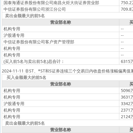
国泰海通证券股份有限公司南昌火炬大街证券营业部
750.
中信证券股份有限公司浙江分公司
709.
卖出金额最大的前5名
营业部名称
买
机构专用
--
沪股通专用
--
中信证券股份有限公司客户资产管理部
--
机构专用
--
机构专用
--
(买入前5名与卖出前5名)
总合计：
6315
2024-11-11 非ST、*ST和S证券连续三个交易日内收盘价格涨幅偏离
买入金额最大的前5名
营业部名称
买
机构专用
5096
机构专用
3631
沪股通专用
3342
机构专用
2371
机构专用
2124
卖出金额最大的前5名
营业部名称
买