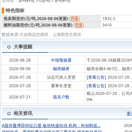
曾用名：
雷鸣科化→G雷鸣→雷鸣科化
特色指标
焦炭期货价(
元/吨,
2026-08-06更新)
1832.5
行业
燃料油期货价(
元/吨,
2026-08-06更新)
3410
行业
数据来源:大连商品交易所、上海期货交易所
大事提醒
2026-08-28
中报预披露
于2026-08-28披露202
2026-08-06
融资融券
融资余额4.467亿，融资
2026-07-28
法定代表人变更
[查看公告]
2026-07
2026-07-28
董事长变更
[查看公告]
2026-07
截止2026-07-20，公
2026-07-21
股东户数
0%
相关资讯
更
A股存量博弈特征凸显 板块快速轮动 机构：科创制造…
202
供给约束、需求旺季与业绩兑现三重共振 煤炭板块单日…
202