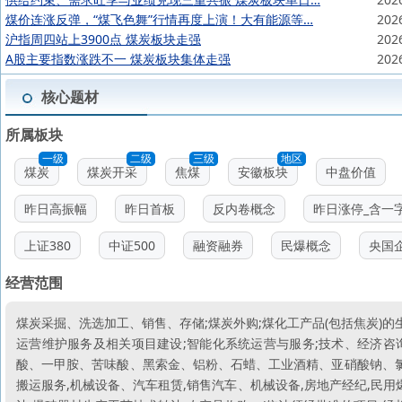
煤价连涨反弹，“煤飞色舞”行情再度上演！大有能源等…
202
沪指周四站上3900点 煤炭板块走强
202
A股主要指数涨跌不一 煤炭板块集体走强
202
核心题材
所属板块
一级
二级
三级
地区
煤炭
煤炭开采
焦煤
安徽板块
中盘价值
昨日高振幅
昨日首板
反内卷概念
昨日涨停_含一
上证380
中证500
融资融券
民爆概念
央国
经营范围
煤炭采掘、洗选加工、销售、存储;煤炭外购;煤化工产品(包括焦炭)的
运营维护服务及相关项目建设;智能化系统运营与服务;技术、经济咨
酸、一甲胺、苦味酸、黑索金、铝粉、石蜡、工业酒精、亚硝酸钠、氯
搬运服务,机械设备、汽车租赁,销售汽车、机械设备,房地产经纪,民