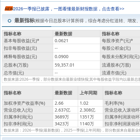
2026一季报已披露，一图看懂最新财报数据，点击查看>>
NEW
最新指标
(根据今日总股本计算所得，综合考虑分红送转、增发
指标名称
最新数据
指标名称
基本每股收益(元)
*
0.0621
每股净资产(元)
*
扣非每股收益(元)
--
每股公积金(元)
稀释每股收益(元)
0.0900
每股未分配利润(元)
总股本(万股)
59,357.01
流通股本(万股)
总市值(元)
--
流通市值(元)
数据来源:2026一季报，部分数据来自最新业绩快报;其中每股收益字段均以最
指标名称
最新数据
上年同期
指标名称
加权净资产收益率(%)
2.66
1.02
毛利率(%)
营业总收入(元)
2.637亿
2.308亿
营业总收入滚动环比
归属净利润(元)
3689万
1351万
归属净利润滚动环比
扣非净利润(元)
3423万
1140万
扣非净利润滚动环比
数据来源：2026一季报(最新数据)，2025一季报(上年同期)，部分数据来自最新