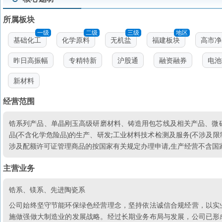
所属板块
一级
二级
三级
地区
基础化工
化学原料
无机盐
福建板块
高市净
昨日高振幅
专精特新
沪股通
融资融券
电池
新材料
经营范围
锆系列产品、单晶刚玉高级研磨材料、铸造用包芯线及相关产品、微
品(不含化学危险品)的生产、研发;工业材料技术检测及服务(不涉及限
涉及配额许可证管理商品的按国家有关规定办理申请,生产经营不含国
主营业务
锆系、镁系、先进陶瓷系
公司始终坚守节能环保绿色经营理念，坚持依法诚信合规经营，以实
施做强做大制造业的发展战略。经过长期业务布局与发展，公司已形