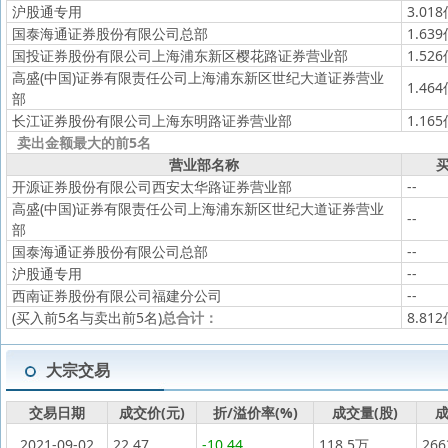
沪股通专用
3.01
国泰海通证券股份有限公司总部
1.63
国投证券股份有限公司上海浦东新区樱花路证券营业部
1.52
高盛(中国)证券有限责任公司上海浦东新区世纪大道证券营业
1.46
部
长江证券股份有限公司上海东明路证券营业部
1.16
卖出金额最大的前5名
营业部名称
买
开源证券股份有限公司西安太华路证券营业部
--
高盛(中国)证券有限责任公司上海浦东新区世纪大道证券营业
--
部
国泰海通证券股份有限公司总部
--
沪股通专用
--
西南证券股份有限公司福建分公司
--
(买入前5名与卖出前5名)
总合计：
8.81
大宗交易
交易日期
成交价(元)
折/溢价率(%)
成交量(股)
成
2021-09-02
22.47
-10.44
118.5万
26