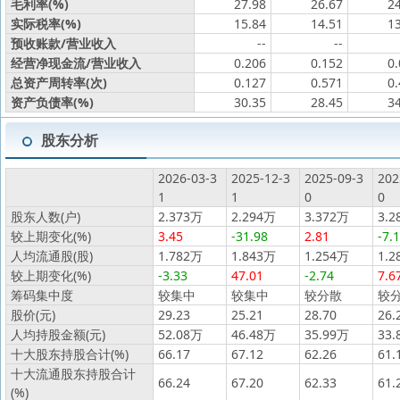
毛利率(%)
27.98
26.67
2
实际税率(%)
15.84
14.51
1
预收账款/营业收入
--
--
经营净现金流/营业收入
0.206
0.152
0
总资产周转率(次)
0.127
0.571
0
资产负债率(%)
30.35
28.45
3
股东分析
2026-03-3
2025-12-3
2025-09-3
202
1
1
0
0
股东人数(户)
2.373万
2.294万
3.372万
3.2
较上期变化(%)
3.45
-31.98
2.81
-7.
人均流通股(股)
1.782万
1.843万
1.254万
1.2
较上期变化(%)
-3.33
47.01
-2.74
7.6
筹码集中度
较集中
较集中
较分散
较
股价(元)
29.23
25.21
28.70
26.
人均持股金额(元)
52.08万
46.48万
35.99万
33.
十大股东持股合计(%)
66.17
67.12
62.26
61.
十大流通股东持股合计
66.24
67.20
62.33
61.
(%)