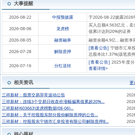
大事提醒
2026-08-22
中报预披露
于2026-08-22披露202
买入总额4.563亿元，
2026-08-06
龙虎榜
值累计达到20%的证券
2026-08-05
融资融券
融资余额4.9亿，融资净买
[查看公告]
宁德市汇阜投资
2026-07-28
解除质押
总股本比1.37%(该笔质押起
[查看公告]
2025年度分
2026-07-16
分红送转
查看详情>
相关资讯
更
三祥新材：股票交易异常波动公告
202
三祥新材：连续3个交易日收盘价涨幅偏离值累超20%…
202
三祥新材(603663)龙虎榜数据(08-06)…
202
三祥新材：关于控股股东部分股份解除质押的公告…
202
三祥新材：控股股东宁德市汇阜投资有限公司解除质押8…
202
核心题材