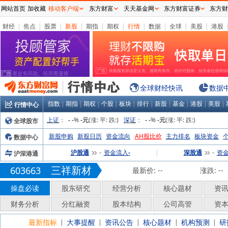
网站首页
加收藏
移动客户端
东方财富
天天基金网
东方财富证券
东方财
财经
|
焦点
|
股票
|
新股
|
期指
|
期权
|
行情
|
数据
|
全球
|
美股
|
港股
全球财经快讯
数据
指数
|
期指
|
期权
|
个股
|
板块
|
排行
|
新股
|
基金
|
港股
|
美股
|
行情中心
上证
：
%
(涨:
平:
跌:
)
深证
：
%
(涨:
平:
跌:
)
全球股市
-
-
-元
-
-
-元
新股申购
新股日历
资金流向
AH股比价
主力排名
板块资金
数据中心
沪股通
资金流入
|
深股通
资
沪深港通
-
-
-
三祥新材
603663
最新价:
--
涨跌:
--
操盘必读
股东研究
经营分析
核心题材
资
财务分析
分红融资
股本结构
公司高管
资
最新指标
大事提醒
资讯公告
核心题材
机构预测
研
|
|
|
|
|