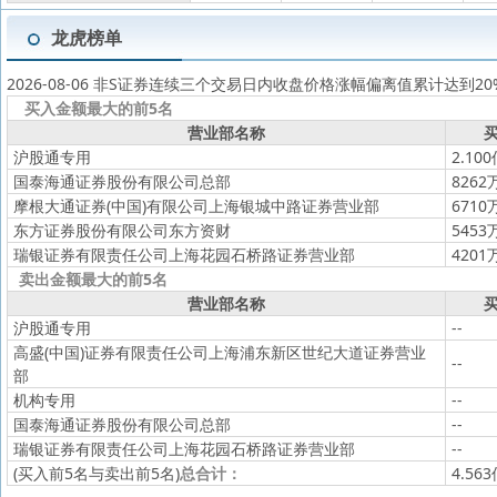
龙虎榜单
2026-08-06 非S证券连续三个交易日内收盘价格涨幅偏离值累计达到2
买入金额最大的前5名
营业部名称
买
沪股通专用
2.10
国泰海通证券股份有限公司总部
8262
摩根大通证券(中国)有限公司上海银城中路证券营业部
6710
东方证券股份有限公司东方资财
5453
瑞银证券有限责任公司上海花园石桥路证券营业部
4201
卖出金额最大的前5名
营业部名称
买
沪股通专用
--
高盛(中国)证券有限责任公司上海浦东新区世纪大道证券营业
--
部
机构专用
--
国泰海通证券股份有限公司总部
--
瑞银证券有限责任公司上海花园石桥路证券营业部
--
(买入前5名与卖出前5名)
总合计：
4.56