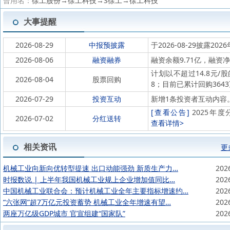
曾用名：
徐工股份→徐工科技→S徐工→徐工科技
大事提醒
2026-08-29
中报预披露
于2026-08-29披露202
2026-08-06
融资融券
融资余额9.71亿，融资净
计划以不超过14.8元/股
2026-08-04
股票回购
8；目前已累计回购3643
2026-07-29
投资互动
新增1条投资者互动内容
[查看公告]
2025年度
2026-07-02
分红送转
查看详情>
相关资讯
更
机械工业向新向优转型提速 出口动能强劲 新质生产力…
202
时报数说 | 上半年我国机械工业规上企业增加值同比…
202
中国机械工业联合会：预计机械工业全年主要指标增速约…
202
“六张网”超7万亿元投资蓄势 机械工业全年增速有望…
202
两座万亿级GDP城市 官宣组建“国家队”
202