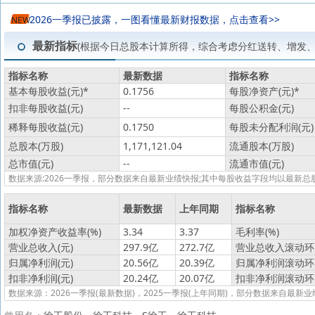
2026一季报已披露，一图看懂最新财报数据，点击查看>>
NEW
最新指标
(根据今日总股本计算所得，综合考虑分红送转、增发
指标名称
最新数据
指标名称
基本每股收益(元)
*
0.1756
每股净资产(元)
*
扣非每股收益(元)
--
每股公积金(元)
稀释每股收益(元)
0.1750
每股未分配利润(元)
总股本(万股)
1,171,121.04
流通股本(万股)
总市值(元)
--
流通市值(元)
数据来源:2026一季报，部分数据来自最新业绩快报;其中每股收益字段均以最
指标名称
最新数据
上年同期
指标名称
加权净资产收益率(%)
3.34
3.37
毛利率(%)
营业总收入(元)
297.9亿
272.7亿
营业总收入滚动环比
归属净利润(元)
20.56亿
20.39亿
归属净利润滚动环比
扣非净利润(元)
20.24亿
20.07亿
扣非净利润滚动环比
数据来源：2026一季报(最新数据)，2025一季报(上年同期)，部分数据来自最新