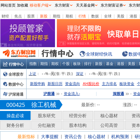
网站首页
加收藏
移动客户端
东方财富
天天基金网
东方财富证券
东方财
财经
|
焦点
|
股票
|
新股
|
期指
|
期权
|
行情
|
数据
|
全球
|
美股
|
港股
全球财经快讯
数据
指数
|
期指
|
期权
|
个股
|
板块
|
排行
|
新股
|
基金
|
港股
|
美股
|
行情中心
上证
：
%
(涨:
平:
跌:
)
深证
：
%
(涨:
平:
跌:
)
全球股市
-
-
-元
-
-
-元
新股申购
新股日历
资金流向
AH股比价
主力排名
板块资金
数据中心
沪股通
资金流入
|
深股通
资
沪深港通
-
-
-
徐工机械
000425
最新价:
--
涨跌:
--
操盘必读
股东研究
经营分析
核心题材
资
财务分析
分红融资
股本结构
公司高管
资
最新指标
大事提醒
资讯公告
核心题材
机构预测
研
|
|
|
|
|