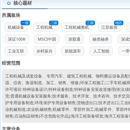
核心题材
所属板块
一级
二级
三级
地区
机械设备
工程机械
工程机械整机
江苏板块
深证100R
MSCI中国
深股通
融资融券
深成
工业互联
乡村振兴
新能源车
人工智能
一带
经营范围
工程机械及成套设备、专用汽车、建筑工程机械、物料搬运设备及配
器、仪表、衡器制造、加工、销售、维修;环保工程施工;二手车机械再
许可项目:特种设备设计;特种设备制造;特种设备安装改造修理(依法须
赁;普通机械设备安装服务;技术服务、技术开发、技术咨询、技术交流
护专用设备制造;环境保护专用设备销售;货物进出口;技术进出口;工业
业机械制造;农业机械销售;机械零件、零部件加工;机械零件、零部件
销售;石油制品销售(不含危险化学品);海洋工程装备研发;海洋工程装
主营业务