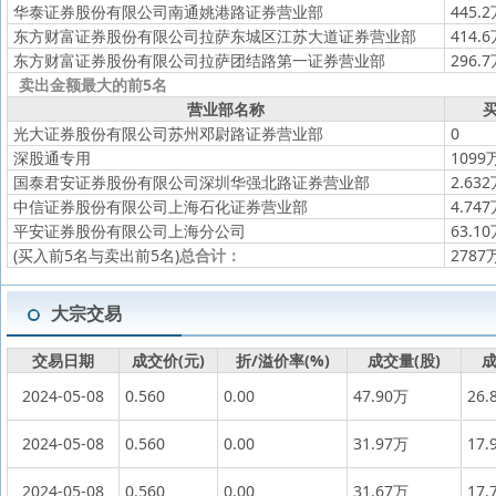
华泰证券股份有限公司南通姚港路证券营业部
445.
东方财富证券股份有限公司拉萨东城区江苏大道证券营业部
414.
东方财富证券股份有限公司拉萨团结路第一证券营业部
296.
卖出金额最大的前5名
营业部名称
买
光大证券股份有限公司苏州邓尉路证券营业部
0
深股通专用
1099
国泰君安证券股份有限公司深圳华强北路证券营业部
2.63
中信证券股份有限公司上海石化证券营业部
4.74
平安证券股份有限公司上海分公司
63.1
(买入前5名与卖出前5名)
总合计：
2787
大宗交易
交易日期
成交价(元)
折/溢价率(%)
成交量(股)
成
2024-05-08
0.560
0.00
47.90万
26.
2024-05-08
0.560
0.00
31.97万
17.
2024-05-08
0.560
0.00
31.67万
17.