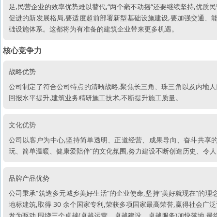
足,民营企业的效率优势难以替代,“两个毫不动摇“还要继续坚持,优
促进的新发展格局,要适度超前部署新型基础设施建设,要加强交通、
础设施体系。这都将为有准备的建筑企业带来更多机遇。
核心竞争力
战略优势
公司制定了符合公司特点的清晰战略,聚焦长三角、珠三角以及内地人
回报水平提升,建筑业务精研施工技术,不断提升施工质量。
文化优势
公司以客户为中心,坚持简单透明、正道经营、成果导向、奋斗共享的价
玩、简单温暖、健康爱陪伴”的文化氛围,努力建设不断创造历史、令
品牌产品优势
公司秉承“筑造多元城乡美好生活”的企业使命,坚持“美好就现在”的理念
地标建筑,取得 30 余个国家专利,荣获多项国家最高荣誉,赢得社会
发为驱动,围绕三个卓越(卓越运营、卓越建设、卓越服务)加快落地,最终