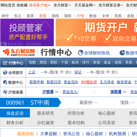
网站首页
加收藏
移动客户端
东方财富
天天基金网
东方财富证券
东方财
财经
|
焦点
|
股票
|
新股
|
期指
|
期权
|
行情
|
数据
|
全球
|
美股
|
港股
全球财经快讯
数据
指数
|
期指
|
期权
|
个股
|
板块
|
排行
|
新股
|
基金
|
港股
|
美股
|
行情中心
上证
：
%
(涨:
平:
跌:
)
深证
：
%
(涨:
平:
跌:
)
全球股市
-
-
-元
-
-
-元
新股申购
新股日历
资金流向
AH股比价
主力排名
板块资金
数据中心
沪股通
资金流入
|
深股通
资
沪深港通
-
-
-
ST中南
000961
最新价:
--
涨跌:
--
操盘必读
股东研究
经营分析
核心题材
资
财务分析
分红融资
股本结构
公司高管
资
最新指标
大事提醒
资讯公告
核心题材
机构预测
研
|
|
|
|
|