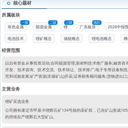
核心题材
所属板块
一级
二级
三级
地区
有色金属
能源金属
锂
广东板块
2026中报
电池技术
锂矿概念
储能概念
锂电池概念
稀
经营范围
以自有资金从事投资活动;合同能源管理;新材料技术推广服务;融资咨询
开发、技术咨询、技术交流、技术转让、技术推广;电子专用设备制造;
究和试验发展;矿产资源(非煤矿山)开采;证券财务顾问服务;货物进出口
主营业务
锂矿采选业务
公司拥有康定市甲基卡锂辉石矿134号脉的采矿权，已在矿山形成10
的持续在产锂辉石大型矿山。