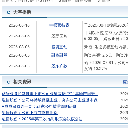
曾用名：
路翔股份→*ST路翔→*ST融捷→融捷股份→*ST融捷
大事提醒
2026-08-18
中报预披露
于2026-08-18披露202
计划以不超过73元/股的
2026-08-06
股票回购
6-08-05,回购截止日：202
2026-08-06
投资互动
新增1条投资者互动内容
2026-08-05
融资融券
融资余额12.5亿，融资净
截止2026-07-31，公
2026-08-03
股东户数
度约-10.27%
相关资讯
更
储能业务拉动锂电上市公司业绩高增 下半年排产回暖…
202
融捷股份：公司将持续做强主业，夯实公司主业基本盘…
202
A股股票回购一览：21家公司披露回购进展
202
融捷股份：公司不存在逾期担保
202
融捷股份：2026年第二次临时股东会决议公告…
202