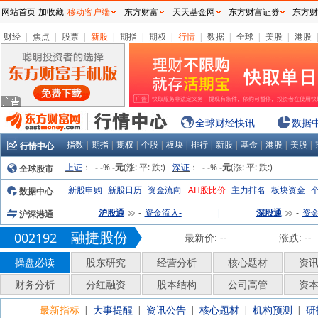
网站首页
加收藏
移动客户端
东方财富
天天基金网
东方财富证券
东方财
财经
|
焦点
|
股票
|
新股
|
期指
|
期权
|
行情
|
数据
|
全球
|
美股
|
港股
全球财经快讯
数据
指数
|
期指
|
期权
|
个股
|
板块
|
排行
|
新股
|
基金
|
港股
|
美股
|
行情中心
上证
：
%
(涨:
平:
跌:
)
深证
：
%
(涨:
平:
跌:
)
全球股市
-
-
-元
-
-
-元
新股申购
新股日历
资金流向
AH股比价
主力排名
板块资金
数据中心
沪股通
资金流入
|
深股通
资
沪深港通
-
-
-
融捷股份
002192
最新价:
--
涨跌:
--
操盘必读
股东研究
经营分析
核心题材
资
财务分析
分红融资
股本结构
公司高管
资
最新指标
大事提醒
资讯公告
核心题材
机构预测
研
|
|
|
|
|