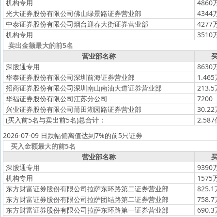
机构专用
4860
光大证券股份有限公司佛山绿景路证券营业部
4344
中泰证券股份有限公司烟台迎春大街证券营业部
4277
机构专用
3510
卖出金额最大的前5名
营业部名称
买
深股通专用
8630
华泰证券股份有限公司深圳前海证券营业部
1.46
招商证券股份有限公司深圳南山南油大道证券营业部
213.
华福证券股份有限公司江苏分公司
7200
兴业证券股份有限公司莆田湖园路证券营业部
30.2
(买入前5名与卖出前5名)
总合计：
2.58
2026-07-09 日跌幅偏离值达到7%的前5只证券
买入金额最大的前5名
营业部名称
买
深股通专用
9390
机构专用
1575
东方财富证券股份有限公司拉萨东环路第二证券营业部
825.
东方财富证券股份有限公司拉萨团结路第二证券营业部
758.
东方财富证券股份有限公司拉萨东环路第一证券营业部
690.