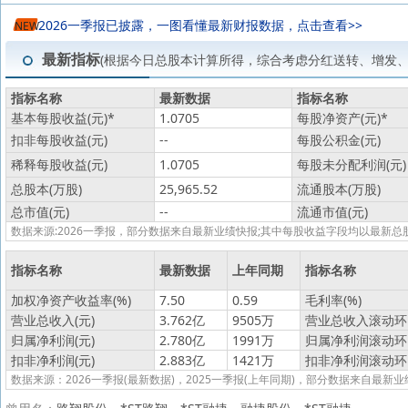
2026一季报已披露，一图看懂最新财报数据，点击查看>>
NEW
最新指标
(根据今日总股本计算所得，综合考虑分红送转、增发
指标名称
最新数据
指标名称
基本每股收益(元)
*
1.0705
每股净资产(元)
*
扣非每股收益(元)
--
每股公积金(元)
稀释每股收益(元)
1.0705
每股未分配利润(元)
总股本(万股)
25,965.52
流通股本(万股)
总市值(元)
--
流通市值(元)
数据来源:2026一季报，部分数据来自最新业绩快报;其中每股收益字段均以最
指标名称
最新数据
上年同期
指标名称
加权净资产收益率(%)
7.50
0.59
毛利率(%)
营业总收入(元)
3.762亿
9505万
营业总收入滚动环比
归属净利润(元)
2.780亿
1991万
归属净利润滚动环比
扣非净利润(元)
2.883亿
1421万
扣非净利润滚动环比
数据来源：2026一季报(最新数据)，2025一季报(上年同期)，部分数据来自最新