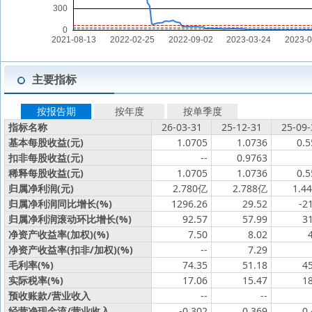
主要指标
按报告期
按年度
按单季度
指标名称
26-03-31
25-12-31
25-09-
基本每股收益(元)
1.0705
1.0736
0.5
扣非每股收益(元)
--
0.9763
稀释每股收益(元)
1.0705
1.0736
0.5
归属净利润(元)
2.780亿
2.788亿
1.4
归属净利润同比增长(%)
1296.26
29.52
-2
归属净利润滚动环比增长(%)
92.57
57.99
3
净资产收益率(加权)(%)
7.50
8.02
净资产收益率(扣非/加权)(%)
--
7.29
毛利率(%)
74.35
51.18
4
实际税率(%)
17.06
15.47
1
预收账款/营业收入
--
--
经营净现金流/营业收入
-0.302
0.369
0