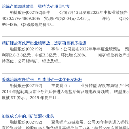
冶炼产能加速放量，亟待选矿项目批复
融捷股份(002192)事件 公司7月13日发布2022年中报业绩预告，
4080.57%-4869.36%；实现EPS为2.04元-2.43元。 评论
9%-48%。Q2碳酸锂均价47…
精矿锂盐有效产出业绩释放，选矿项目有序推进
融捷股份(002192) 事件：公司发布2022年半年度业绩预告，预计实现
利润2.8-3.8亿元，中值3.3亿元，环比增长28%。 精矿锂盐有
持高位，公司锂精矿、锂盐及锂…
采选冶炼有序扩张，打造川矿一体化开发标杆
融捷股份(002192) 主要观点： 业务转型 深度布局锂 产业链
2014 年起剥离沥青业务并延伸进入锂盐冶炼及锂电设备领域， 转型显示
度被 ST 警示， 2019 年复产且…
加速成长中的川矿资源小龙头
融捷股份(002192) 聚焦锂产业链发展。公司09年并购进入锂
享投资收益；控股80%长和华锂从事锂盐加工业务；控股55%东莞德瑞从