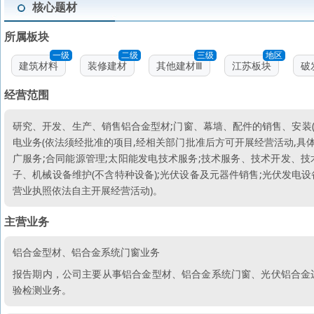
核心题材
所属板块
一级
二级
三级
地区
建筑材料
装修建材
其他建材Ⅲ
江苏板块
破
经营范围
研究、开发、生产、销售铝合金型材;门窗、幕墙、配件的销售、安装(
电业务(依法须经批准的项目,经相关部门批准后方可开展经营活动,具
广服务;合同能源管理;太阳能发电技术服务;技术服务、技术开发、技
子、机械设备维护(不含特种设备);光伏设备及元器件销售;光伏发电设
营业执照依法自主开展经营活动)。
主营业务
铝合金型材、铝合金系统门窗业务
报告期内，公司主要从事铝合金型材、铝合金系统门窗、光伏铝合金
验检测业务。