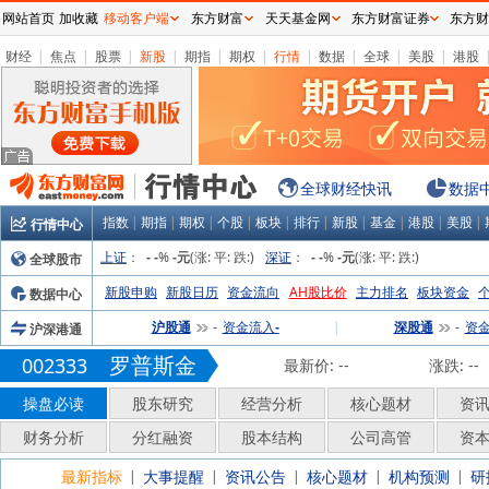
网站首页
加收藏
移动客户端
东方财富
天天基金网
东方财富证券
东方财
财经
|
焦点
|
股票
|
新股
|
期指
|
期权
|
行情
|
数据
|
全球
|
美股
|
港股
全球财经快讯
数据
指数
|
期指
|
期权
|
个股
|
板块
|
排行
|
新股
|
基金
|
港股
|
美股
|
行情中心
上证
：
%
(涨:
平:
跌:
)
深证
：
%
(涨:
平:
跌:
)
全球股市
-
-
-元
-
-
-元
新股申购
新股日历
资金流向
AH股比价
主力排名
板块资金
数据中心
沪股通
资金流入
|
深股通
资
沪深港通
-
-
-
罗普斯金
002333
最新价:
--
涨跌:
--
操盘必读
股东研究
经营分析
核心题材
资
财务分析
分红融资
股本结构
公司高管
资
最新指标
大事提醒
资讯公告
核心题材
机构预测
研
|
|
|
|
|