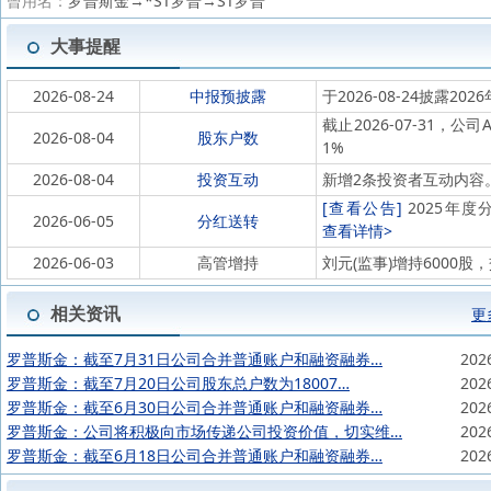
曾用名：
罗普斯金→*ST罗普→ST罗普
大事提醒
2026-08-24
中报预披露
于2026-08-24披露202
截止2026-07-31，公
2026-08-04
股东户数
1%
2026-08-04
投资互动
新增2条投资者互动内容
[查看公告]
2025年度分
2026-06-05
分红送转
查看详情>
2026-06-03
高管增持
刘元(监事)增持6000
相关资讯
更
罗普斯金：截至7月31日公司合并普通账户和融资融券…
202
罗普斯金：截至7月20日公司股东总户数为18007…
202
罗普斯金：截至6月30日公司合并普通账户和融资融券…
202
罗普斯金：公司将积极向市场传递公司投资价值，切实维…
202
罗普斯金：截至6月18日公司合并普通账户和融资融券…
202