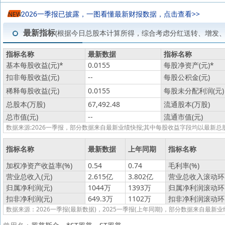
2026一季报已披露，一图看懂最新财报数据，点击查看>>
NEW
最新指标
(根据今日总股本计算所得，综合考虑分红送转、增发
指标名称
最新数据
指标名称
基本每股收益(元)
*
0.0155
每股净资产(元)
*
扣非每股收益(元)
--
每股公积金(元)
稀释每股收益(元)
0.0155
每股未分配利润(元)
总股本(万股)
67,492.48
流通股本(万股)
总市值(元)
--
流通市值(元)
数据来源:2026一季报，部分数据来自最新业绩快报;其中每股收益字段均以最
指标名称
最新数据
上年同期
指标名称
加权净资产收益率(%)
0.54
0.74
毛利率(%)
营业总收入(元)
2.615亿
3.802亿
营业总收入滚动环比
归属净利润(元)
1044万
1393万
归属净利润滚动环比
扣非净利润(元)
649.3万
1102万
扣非净利润滚动环比
数据来源：2026一季报(最新数据)，2025一季报(上年同期)，部分数据来自最新