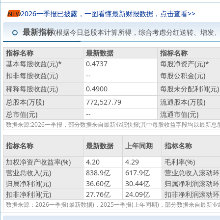
2026一季报已披露，一图看懂最新财报数据，点击查看>>
NEW
最新指标
(根据今日总股本计算所得，综合考虑分红送转、增发
指标名称
最新数据
指标名称
基本每股收益(元)
*
0.4737
每股净资产(元)
*
扣非每股收益(元)
--
每股公积金(元)
稀释每股收益(元)
0.4900
每股未分配利润(元)
总股本(万股)
772,527.79
流通股本(万股)
总市值(元)
--
流通市值(元)
数据来源:2026一季报，部分数据来自最新业绩快报;其中每股收益字段均以最
指标名称
最新数据
上年同期
指标名称
加权净资产收益率(%)
4.20
4.29
毛利率(%)
营业总收入(元)
838.9亿
617.9亿
营业总收入滚动环比
归属净利润(元)
36.60亿
30.44亿
归属净利润滚动环比
扣非净利润(元)
27.76亿
24.09亿
扣非净利润滚动环比
数据来源：2026一季报(最新数据)，2025一季报(上年同期)，部分数据来自最新