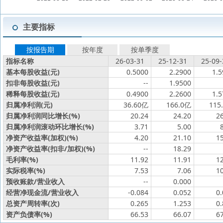
主要指标
按报告期
按年度
按单季度
指标名称
26-03-31
25-12-31
25-09-
基本每股收益(元)
0.5000
2.2900
1.5
扣非每股收益(元)
--
1.9500
稀释每股收益(元)
0.4900
2.2600
1.5
归属净利润(元)
36.60亿
166.0亿
115
归属净利润同比增长(%)
20.24
24.20
2
归属净利润滚动环比增长(%)
3.71
5.00
净资产收益率(加权)(%)
4.20
21.10
1
净资产收益率(扣非/加权)(%)
--
18.29
毛利率(%)
11.92
11.91
1
实际税率(%)
7.53
7.06
1
预收账款/营业收入
--
0.000
经营净现金流/营业收入
-0.084
0.052
0
总资产周转率(次)
0.265
1.253
0
资产负债率(%)
66.53
66.07
6