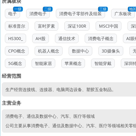
所属板块
一级
二级
三级
地
电子
消费电子
消费电子零部件及组装
广东板块
标准普尔
富时罗素
深证100R
MSCI中国
深
HS300_
AH股
通信技术
消费电子概念
AI眼
CPO概念
机器人概念
数据中心
3D摄像头
5G概念
智能家居
苹果概念
智能穿戴
深圳
经营范围
生产经营连接线、连接器、电脑周边设备、塑胶五金制品。
主营业务
消费电子、通信及数据中心、汽车、医疗等领域
公司主要从事消费电子、通信及数据中心、汽车、医疗等领域相关零