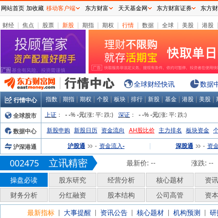
网站首页
加收藏
移动客户端
东方财富
天天基金网
东方财富证券
东方财
财经
|
焦点
|
股票
|
新股
|
期指
|
期权
|
行情
|
数据
|
全球
|
美股
|
港股
全球财经快讯
数据
指数
|
期指
|
期权
|
个股
|
板块
|
排行
|
新股
|
基金
|
港股
|
美股
|
行情中心
上证
：
%
(涨:
平:
跌:
)
深证
：
%
(涨:
平:
跌:
)
全球股市
-
-
-元
-
-
-元
新股申购
新股日历
资金流向
AH股比价
主力排名
板块资金
数据中心
沪股通
资金流入
|
深股通
资
沪深港通
-
-
-
立讯精密
002475
最新价:
--
涨跌:
--
操盘必读
股东研究
经营分析
核心题材
资
财务分析
分红融资
股本结构
公司高管
资
最新指标
大事提醒
资讯公告
核心题材
机构预测
研
|
|
|
|
|