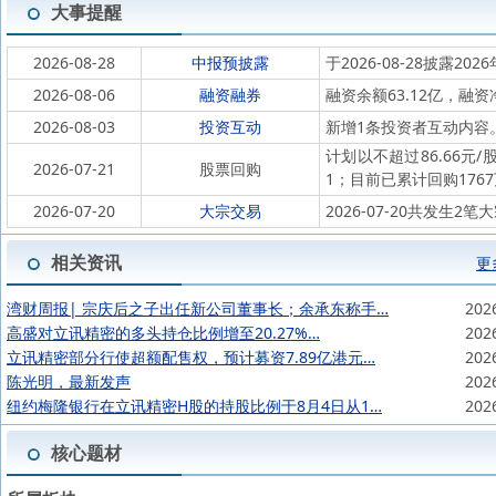
大事提醒
2026-08-28
中报预披露
于2026-08-28披露202
2026-08-06
融资融券
融资余额63.12亿，融资
2026-08-03
投资互动
新增1条投资者互动内容
计划以不超过86.66元/股
2026-07-21
股票回购
1；目前已累计回购1767
2026-07-20
大宗交易
2026-07-20共发生
相关资讯
更
湾财周报| 宗庆后之子出任新公司董事长；余承东称手…
202
高盛对立讯精密的多头持仓比例增至20.27%…
202
立讯精密部分行使超额配售权，预计募资7.89亿港元…
202
陈光明，最新发声
202
纽约梅隆银行在立讯精密H股的持股比例于8月4日从1…
202
核心题材