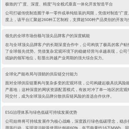
极致的“广度、深度、精度”与全栈式垂直一体化开发智造平台
公司打破传统制造囿于单一零件或单纯组装的局限，凭借对制造“广度
度上，该平台汇聚超260种工艺制程，支撑超500种产品类别的开发
领先的全球市场份额与顶尖品牌客户的深度赋能
在与全球顶尖品牌客户的长期深度合作中，公司构筑了极高的客户粘
了全球领先优势。凭借复杂宏观环境下的稳健经营与卓越表现，公司于2
或缺的领军地位，彰显出跨越产业周期的强大综合实力。
全球化产能布局与强韧的供应链交付能力
面对全球供应链重构与复杂多变的宏观环境，公司构建起极具抗风险能
产基地；这种深度的网状资源配置模式，有效对冲了单一地区的宏观
同交付，成为全球顶尖品牌分散供应链风险的首选合作伙伴。
ESG治理体系与绿色低碳可持续发展优势
公司始终将可持续发展作为核心战略，深度践行绿色低碳理念，稳步
用等行动，实现清洁能源使用比例超60%，年节电量约16万MWh