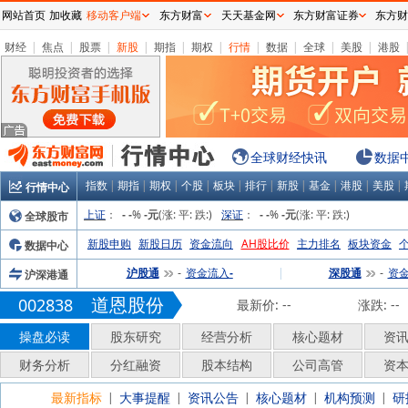
网站首页
加收藏
移动客户端
东方财富
天天基金网
东方财富证券
东方财
财经
|
焦点
|
股票
|
新股
|
期指
|
期权
|
行情
|
数据
|
全球
|
美股
|
港股
全球财经快讯
数据
指数
|
期指
|
期权
|
个股
|
板块
|
排行
|
新股
|
基金
|
港股
|
美股
|
行情中心
上证
：
%
(涨:
平:
跌:
)
深证
：
%
(涨:
平:
跌:
)
全球股市
-
-
-元
-
-
-元
新股申购
新股日历
资金流向
AH股比价
主力排名
板块资金
数据中心
沪股通
资金流入
|
深股通
资
沪深港通
-
-
-
道恩股份
002838
最新价:
--
涨跌:
--
操盘必读
股东研究
经营分析
核心题材
资
财务分析
分红融资
股本结构
公司高管
资
最新指标
大事提醒
资讯公告
核心题材
机构预测
研
|
|
|
|
|