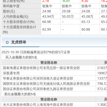
较上期变化(%)
2.18
-8.05
4.30
16.
筹码集中度
较集中
较集中
较集中
较
股价(元)
24.98
29.08
24.08
27.
人均持股金额(元)
43.94万
50.05万
45.08万
49.
十大股东持股合计(%)
66.98
--
65.13
65.
十大流通股东持股合计
62.99
--
60.88
60.
(%)
龙虎榜单
2025-10-30 日跌幅偏离值达到7%的前5只证券
买入金额最大的前5名
营业部名称
买
国泰海通证券股份有限公司东莞总部一路证券营业部
2183
深股通专用
1896
华泰证券股份有限公司深圳深南大道证券营业部
1337
国联民生证券股份有限公司无锡洛社镇人民南路证券营业部
798.
国信证券股份有限公司深圳泰然九路证券营业部
572.
卖出金额最大的前5名
营业部名称
买
光大证券股份有限公司上海淮海中路证券营业部
1.30