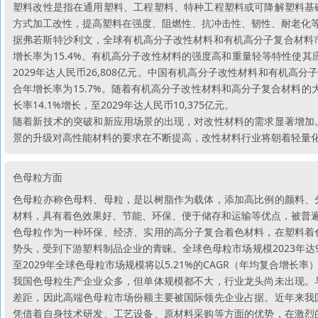
塑料改性是指在通用塑料、工程塑料、特种工程塑料或可降解塑料基
方式加工改性，提高塑料在强度、阻燃性、抗冲击性、韧性、耐老化
据弗若斯特沙利文，全球有机高分子改性材料和有机高分子复合材料市场规模
增长率为15.4%。有机高分子改性材料的强度高和重量轻等特性使其应
2029年达人民币26,808亿元。中国有机高分子改性材料和有机高分子复
合年增长率为15.7%。随着有机高分子改性材料和高分子复合材料的大
长率14.1%增长，至2029年达人民币10,375亿元。
随着新技术的突破和新应用场景的出现，对改性材料的需求显著增加
景的升级对高性能材料的要求在不断提高，改性材料行业将朝着轻量
色母粒方面
色母粒亦称色母料、母粒，是以树脂作为载体，添加高比例的颜料、
材料，具有着色效果好、节能、环保、便于储存和运输等优点，被普
色母粒作为一种环保、经济、实用的高分子复合着色材料，在塑料着
势头，受到下游塑料制品企业的青睐。全球色母粒市场规模2023年达9
至2029年全球色母粒市场规模将以5.21%的CAGR（年均复合增长率）增
我国色母粒生产企业众多，但单体规模都不大，行业龙头尚未出现。
差距，因此高端色母粒市场份额主要被国际领先企业占据。近年来我
凭借着自身技术研发、工艺设备、原材料采购等方面的优势，在激烈