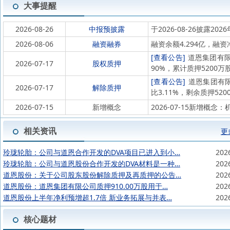
大事提醒
2026-08-26
中报预披露
于2026-08-26披露202
2026-08-06
融资融券
融资余额4.294亿，融资
[查看公告]
道恩集团有限公
2026-07-17
股权质押
90%，累计质押5200万
[查看公告]
道恩集团有限公
2026-07-17
解除质押
比3.11%，剩余质押5200
2026-07-15
新增概念
2026-07-15新增概念
相关资讯
更
玲珑轮胎：公司与道恩合作开发的DVA项目已进入到小…
202
玲珑轮胎：公司与道恩股份合作开发的DVA材料是一种…
202
道恩股份：关于公司股东股份解除质押及再质押的公告…
202
道恩股份：道恩集团有限公司质押910.00万股用于…
202
道恩股份上半年净利预增超1.7倍 新业务拓展与并表…
202
核心题材