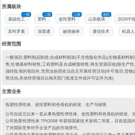
所属板块
一级
二级
三级
地区
基础化工
塑料
改性塑料
山东板块
2026中
富时罗素
深股通
融资融券
通信技术
机器人
经营范围
一般项目:塑料制品制造;合成材料制造(不含危险化学品);生物基材料
售;生物基材料销售;工程塑料及合成树脂销售;再生资源回收(除生产
须经批准的项目外,凭营业执照依法自主开展经营活动)许可项目:货物
营活动,具体经营项目以相关部门批准文件或许可证件为准)
主营业务
热塑性弹性体、改性塑料和色母粒的研发、生产与销售
公司自设立以来一直从事热塑性弹性体、改性塑料和色母粒的研发、
公司热塑性弹性体 TPV2008 年获得国家技术发明二等奖，目前是国
了对国际竞争对手企业产品的市场替代。
公司是国内主要的改性塑料的生产企业，公司自设立以来一直从事新