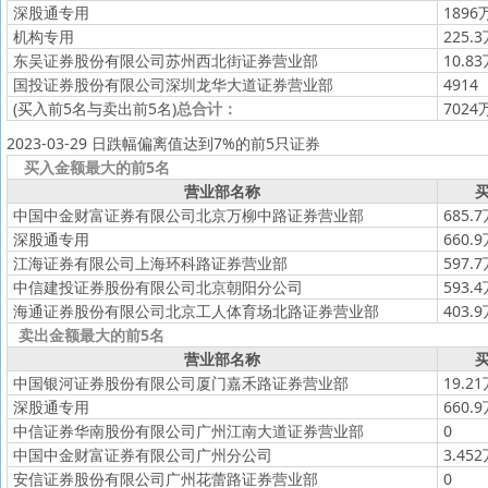
深股通专用
1896
机构专用
225.
东吴证券股份有限公司苏州西北街证券营业部
10.8
国投证券股份有限公司深圳龙华大道证券营业部
4914
(买入前5名与卖出前5名)
总合计：
7024
2023-03-29 日跌幅偏离值达到7%的前5只证券
买入金额最大的前5名
营业部名称
买
中国中金财富证券有限公司北京万柳中路证券营业部
685.
深股通专用
660.
江海证券有限公司上海环科路证券营业部
597.
中信建投证券股份有限公司北京朝阳分公司
593.
海通证券股份有限公司北京工人体育场北路证券营业部
403.
卖出金额最大的前5名
营业部名称
买
中国银河证券股份有限公司厦门嘉禾路证券营业部
19.2
深股通专用
660.
中信证券华南股份有限公司广州江南大道证券营业部
0
中国中金财富证券有限公司广州分公司
3.45
安信证券股份有限公司广州花蕾路证券营业部
0