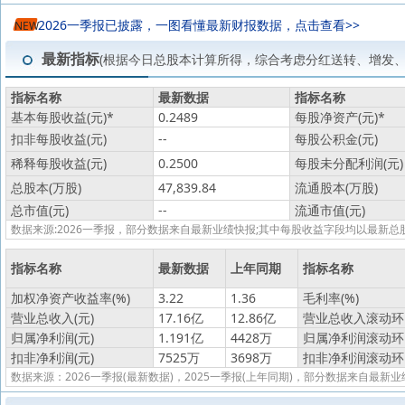
2026一季报已披露，一图看懂最新财报数据，点击查看>>
NEW
最新指标
(根据今日总股本计算所得，综合考虑分红送转、增发
指标名称
最新数据
指标名称
基本每股收益(元)
*
0.2489
每股净资产(元)
*
扣非每股收益(元)
--
每股公积金(元)
稀释每股收益(元)
0.2500
每股未分配利润(元)
总股本(万股)
47,839.84
流通股本(万股)
总市值(元)
--
流通市值(元)
数据来源:2026一季报，部分数据来自最新业绩快报;其中每股收益字段均以最
指标名称
最新数据
上年同期
指标名称
加权净资产收益率(%)
3.22
1.36
毛利率(%)
营业总收入(元)
17.16亿
12.86亿
营业总收入滚动环比
归属净利润(元)
1.191亿
4428万
归属净利润滚动环比
扣非净利润(元)
7525万
3698万
扣非净利润滚动环比
数据来源：2026一季报(最新数据)，2025一季报(上年同期)，部分数据来自最新