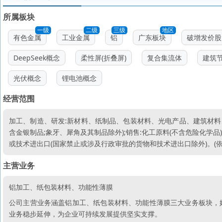
所属板块
一级
二级
三级
地区
有色金属
工业金属
铝
广东板块
破增发价股
DeepSeek概念
柔性屏(折叠屏)
复合集流体
建筑
光伏概念
锂电池概念
经营范围
加工、制造、研发:新材料、纸制品、包装材料、光电产品、建筑材料
含金银制品;象牙、犀角及其制品除外);销售:化工原料(不含危险化学
或技术进出口(国家禁止或涉及行政审批的货物和技术进出口除外)。(
主营业务
铝加工、纸包装材料、功能性薄膜
公司主营业务涵盖铝加工、纸包装材料、功能性薄膜三大业务板块，
业务稳步延伸，为企业可持续发展提供坚实支撑。