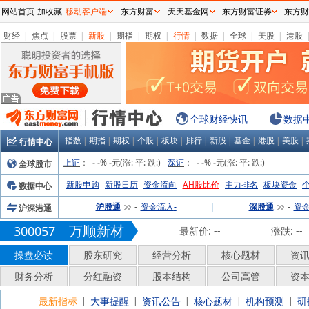
网站首页
加收藏
移动客户端
东方财富
天天基金网
东方财富证券
东方财
财经
|
焦点
|
股票
|
新股
|
期指
|
期权
|
行情
|
数据
|
全球
|
美股
|
港股
全球财经快讯
数据
指数
|
期指
|
期权
|
个股
|
板块
|
排行
|
新股
|
基金
|
港股
|
美股
|
行情中心
上证
：
%
(涨:
平:
跌:
)
深证
：
%
(涨:
平:
跌:
)
全球股市
-
-
-元
-
-
-元
新股申购
新股日历
资金流向
AH股比价
主力排名
板块资金
数据中心
沪股通
资金流入
|
深股通
资
沪深港通
-
-
-
万顺新材
300057
最新价:
--
涨跌:
--
操盘必读
股东研究
经营分析
核心题材
资
财务分析
分红融资
股本结构
公司高管
资
最新指标
大事提醒
资讯公告
核心题材
机构预测
研
|
|
|
|
|