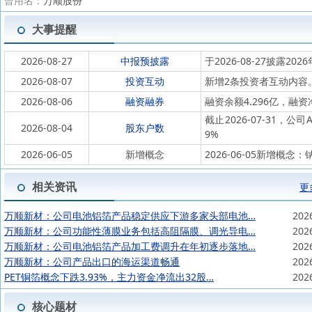
曾用名：
万顺股份
大事提醒
2026-08-27
中报预披露
于2026-08-27披露202
2026-08-07
投资互动
新增2条投资者互动内容
2026-08-06
融资融券
融资余额4.296亿，融资净
截止2026-07-31，公
2026-08-04
股东户数
9%
2026-06-05
新增概念
2026-06-05新增概念
相关资讯
更
万顺新材：公司电池铝箔产品稳定供应下游多家头部电池…
202
万顺新材：公司功能性薄膜业务包括高阻隔膜、调光导电…
202
万顺新材：公司电池铝箔产品加工费调升在年初逐步落地…
202
万顺新材：公司产品出口的海运渠道畅通
202
PET铜箔概念下跌3.93%，主力资金净流出32股…
202
核心题材