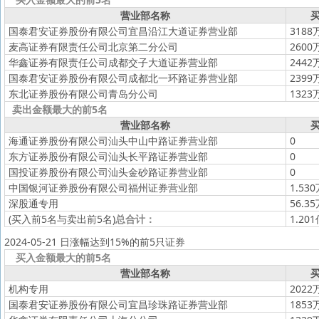
营业部名称
买
国泰君安证券股份有限公司宜昌沿江大道证券营业部
3188
麦高证券有限责任公司北京第二分公司
2600
华鑫证券有限责任公司成都交子大道证券营业部
2442
国泰君安证券股份有限公司成都北一环路证券营业部
2399
东北证券股份有限公司青岛分公司
1323
卖出金额最大的前5名
营业部名称
买
海通证券股份有限公司汕头中山中路证券营业部
0
东方证券股份有限公司汕头长平路证券营业部
0
国投证券股份有限公司汕头金砂路证券营业部
0
中国银河证券股份有限公司福州证券营业部
1.53
深股通专用
56.3
(买入前5名与卖出前5名)
总合计：
1.20
2024-05-21 日涨幅达到15%的前5只证券
买入金额最大的前5名
营业部名称
买
机构专用
2022
国泰君安证券股份有限公司宜昌珍珠路证券营业部
1853