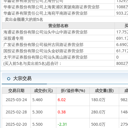
华鑫证券有限责任公司上海分公司
1329
华泰证券股份有限公司上海黄浦区黄陂南路证券营业部
1088
华鑫证券有限责任公司上海宛平南路证券营业部
933.
卖出金额最大的前5名
营业部名称
买
海通证券股份有限公司汕头中山中路证券营业部
17.7
深股通专用
691.
广发证券股份有限公司福州古田路证券营业部
6.69
国投证券股份有限公司汕头金砂路证券营业部
61.7
太平洋证券股份有限公司汕头嵩山路证券营业部
0
(买入前5名与卖出前5名)
总合计：
8002
大宗交易
交易日期
成交价(元)
折/溢价率(%)
成交量(股)
成
2025-03-24
5.460
6.02
180.0万
982
2025-02-28
5.300
0.38
280.0万
14
2025-02-20
5.500
-2.31
500.0万
27