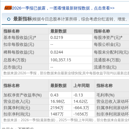
2026一季报已披露，一图看懂最新财报数据，点击查看>>
NEW
最新指标
(根据今日总股本计算所得，综合考虑分红送转、增发
指标名称
最新数据
指标名称
基本每股收益(元)
*
0.0219
每股净资产(元)
*
扣非每股收益(元)
--
每股公积金(元)
稀释每股收益(元)
0.0244
每股未分配利润(元)
总股本(万股)
100,357.15
流通股本(万股)
总市值(元)
--
流通市值(元)
数据来源:2026一季报，部分数据来自最新业绩快报;其中每股收益字段均以最
指标名称
最新数据
上年同期
指标名称
加权净资产收益率(%)
0.43
-0.13
毛利率(%)
营业总收入(元)
16.98亿
14.62亿
营业总收入滚动环比
归属净利润(元)
2194万
-664.3万
归属净利润滚动环比
扣非净利润(元)
1487万
-1656万
扣非净利润滚动环比
数据来源：2026一季报(最新数据)，2025一季报(上年同期)，部分数据来自最新