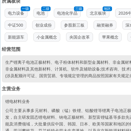
所属板块
一级
二级
三级
地区
电力设备
电池
电池化学品
北京板块
202
中证500
创业成份
参股新三板
融资融券
深
新能源车
小金属概念
央国企改革
苹果概念
经营范围
生产锂离子电池正极材料、电子粉体材料和新型金属材料、非金属材
非金属材料及其他新材料、计算机、软件及辅助设备;技术咨询、技术服
(涉及配额许可证、国营贸易、专项规定管理的商品按照国家有关规定办
主营业务
锂电材料业务
公司主要从事多元材料、磷酸（锰）铁锂、钴酸锂等锂离子电池正
发，自主研发固态锂电材料、钠电正极材料、新型富锂锰基等多款先
能及消费领域，大批量供应中国、韩国、日本、欧美等国家和地区的
通、四川攀枝花、芬兰科特卡四大生产基地，以及北京新能源材料研