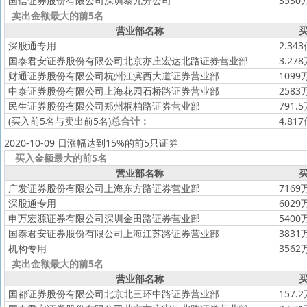
国信证券股份有限公司深圳泰九分公司
3530
卖出金额最大的前5名
营业部名称
买
深股通专用
2.34
国泰君安证券股份有限公司北京亦庄宏达北路证券营业部
3.27
财通证券股份有限公司杭州江滨西大道证券营业部
1099
中泰证券股份有限公司上海花园石桥路证券营业部
2583
民生证券股份有限公司郑州桐柏路证券营业部
791.
(买入前5名与卖出前5名)
总合计：
4.81
2020-10-09 日涨幅达到15%的前5只证券
买入金额最大的前5名
营业部名称
买
广发证券股份有限公司上海东方路证券营业部
7169
深股通专用
6029
申万宏源证券有限公司深圳金田路证券营业部
5400
国泰君安证券股份有限公司上海江苏路证券营业部
3831
机构专用
3562
卖出金额最大的前5名
营业部名称
买
国都证券股份有限公司北京北三环中路证券营业部
157.