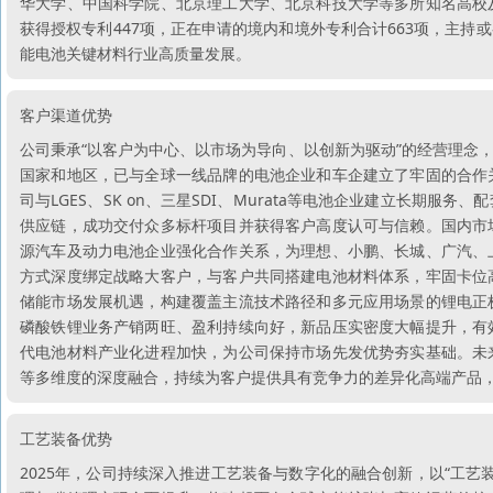
华大学、中国科学院、北京理工大学、北京科技大学等多所知名高校
获得授权专利447项，正在申请的境内和境外专利合计663项，主
能电池关键材料行业高质量发展。
客户渠道优势
公司秉承“以客户为中心、以市场为导向、以创新为驱动”的经营理念
国家和地区，已与全球一线品牌的电池企业和车企建立了牢固的合作
司与LGES、SK on、三星SDI、Murata等电池企业建立长
供应链，成功交付众多标杆项目并获得客户高度认可与信赖。国内市
源汽车及动力电池企业强化合作关系，为理想、小鹏、长城、广汽、
方式深度绑定战略大客户，与客户共同搭建电池材料体系，牢固卡位
储能市场发展机遇，构建覆盖主流技术路径和多元应用场景的锂电正
磷酸铁锂业务产销两旺、盈利持续向好，新品压实密度大幅提升，有
代电池材料产业化进程加快，为公司保持市场先发优势夯实基础。未
等多维度的深度融合，持续为客户提供具有竞争力的差异化高端产品
工艺装备优势
2025年，公司持续深入推进工艺装备与数字化的融合创新，以“工艺