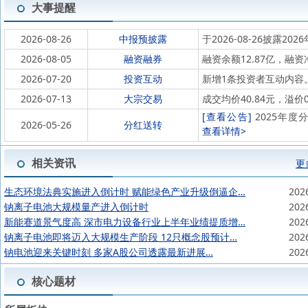
大事提醒
2026-08-26
中报预披露
于2026-08-26披露202
2026-08-05
融资融券
融资余额12.87亿，融资
2026-07-20
投资互动
新增1条投资者互动内容
2026-07-13
大宗交易
成交均价40.84元，溢价0
[查看公告]
2025年度分
2026-05-26
分红送转
查看详情>
相关资讯
更
生态环境法典实施进入倒计时 赋能绿色产业升级倒逼企…
202
钠离子电池大规模量产进入倒计时
202
新能赛道景气度高 深市电力设备行业上半年业绩提质增…
202
钠离子电池即将迈入大规模生产阶段 12只概念股预计…
202
钠电池迎来关键时刻 多家A股公司透露最新进展…
202
核心题材