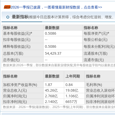
2026一季报已披露，一图看懂最新财报数据，点击查看>>
NEW
最新指标
(根据今日总股本计算所得，综合考虑分红送转、增发
指标名称
最新数据
指标名称
基本每股收益(元)
*
0.5086
每股净资产(元)
*
扣非每股收益(元)
--
每股公积金(元)
稀释每股收益(元)
0.5086
每股未分配利润(元)
总股本(万股)
54,429.37
流通股本(万股)
总市值(元)
--
流通市值(元)
数据来源:2026一季报，部分数据来自最新业绩快报;其中每股收益字段均以最
指标名称
最新数据
上年同期
指标名称
加权净资产收益率(%)
1.87
0.84
毛利率(%)
营业总收入(元)
45.26亿
19.08亿
营业总收入滚动环比
归属净利润(元)
2.768亿
1.106亿
归属净利润滚动环比
扣非净利润(元)
2.140亿
6657万
扣非净利润滚动环比
数据来源：2026一季报(最新数据)，2025一季报(上年同期)，部分数据来自最新