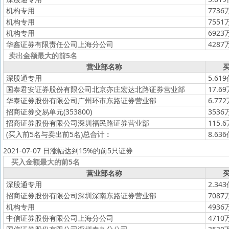
机构专用
7736
机构专用
7551
机构专用
6923
华鑫证券有限责任公司上海分公司
4287
卖出金额最大的前5名
营业部名称
买
深股通专用
5.61
国泰君安证券股份有限公司北京亦庄宏达北路证券营业部
17.6
华泰证券股份有限公司广州环市东路证券营业部
6.77
招商证券交易单元(353800)
3536
招商证券股份有限公司深圳福民路证券营业部
115.
(买入前5名与卖出前5名)
总合计：
8.63
2021-07-07 日涨幅达到15%的前5只证券
买入金额最大的前5名
营业部名称
买
深股通专用
2.34
招商证券股份有限公司深圳深南东路证券营业部
7087
机构专用
4936
中信证券股份有限公司上海分公司
4710