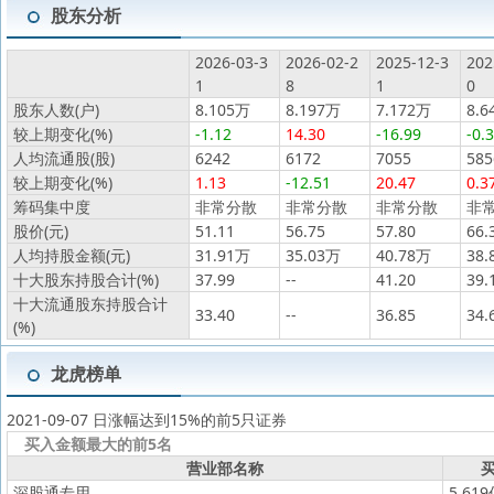
股东分析
2026-03-3
2026-02-2
2025-12-3
202
1
8
1
0
股东人数(户)
8.105万
8.197万
7.172万
8.6
较上期变化(%)
-1.12
14.30
-16.99
-0.
人均流通股(股)
6242
6172
7055
585
较上期变化(%)
1.13
-12.51
20.47
0.3
筹码集中度
非常分散
非常分散
非常分散
非
股价(元)
51.11
56.75
57.80
66.
人均持股金额(元)
31.91万
35.03万
40.78万
38.
十大股东持股合计(%)
37.99
--
41.20
39.
十大流通股东持股合计
33.40
--
36.85
34.
(%)
龙虎榜单
2021-09-07 日涨幅达到15%的前5只证券
买入金额最大的前5名
营业部名称
买
深股通专用
5.61