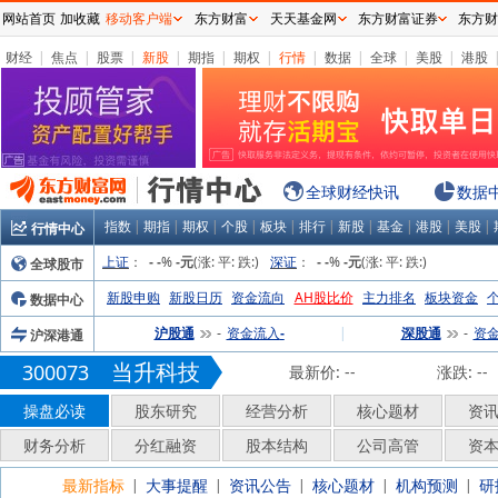
网站首页
加收藏
移动客户端
东方财富
天天基金网
东方财富证券
东方财
财经
|
焦点
|
股票
|
新股
|
期指
|
期权
|
行情
|
数据
|
全球
|
美股
|
港股
全球财经快讯
数据
指数
|
期指
|
期权
|
个股
|
板块
|
排行
|
新股
|
基金
|
港股
|
美股
|
行情中心
上证
：
%
(涨:
平:
跌:
)
深证
：
%
(涨:
平:
跌:
)
全球股市
-
-
-元
-
-
-元
新股申购
新股日历
资金流向
AH股比价
主力排名
板块资金
数据中心
沪股通
资金流入
|
深股通
资
沪深港通
-
-
-
当升科技
300073
最新价:
--
涨跌:
--
操盘必读
股东研究
经营分析
核心题材
资
财务分析
分红融资
股本结构
公司高管
资
最新指标
大事提醒
资讯公告
核心题材
机构预测
研
|
|
|
|
|