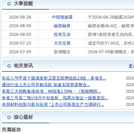
大事提醒
2026-08-28
中报预披露
于2026-08-28披露202
2026-08-05
融资融券
融资余额46.6亿，融资净
2026-08-03
投资互动
新增1条投资者互动内容
2026-07-23
大宗交易
成交均价51.60元，折价
2026-07-09
新增概念
2026-07-09新增概念
相关资讯
更
长征八号甲遥十圆满发射卫星互联网低轨23组，多项关…
202
通信行业上市公司并购活跃 加速实现资源整合…
202
美股三大指数集体收涨，纳指涨2.59%；《智能网联…
202
朱雀三号遥二预计8月中旬发射，拟再次验证一级垂直回…
202
布局材料创新与新兴应用 “上市公司新质生产力调研行…
202
核心题材
所属板块