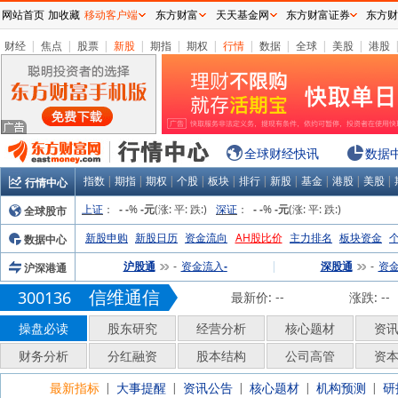
网站首页
加收藏
移动客户端
东方财富
天天基金网
东方财富证券
东方财
财经
|
焦点
|
股票
|
新股
|
期指
|
期权
|
行情
|
数据
|
全球
|
美股
|
港股
全球财经快讯
数据
指数
|
期指
|
期权
|
个股
|
板块
|
排行
|
新股
|
基金
|
港股
|
美股
|
行情中心
上证
：
%
(涨:
平:
跌:
)
深证
：
%
(涨:
平:
跌:
)
全球股市
-
-
-元
-
-
-元
新股申购
新股日历
资金流向
AH股比价
主力排名
板块资金
数据中心
沪股通
资金流入
|
深股通
资
沪深港通
-
-
-
信维通信
300136
最新价:
--
涨跌:
--
操盘必读
股东研究
经营分析
核心题材
资
财务分析
分红融资
股本结构
公司高管
资
最新指标
大事提醒
资讯公告
核心题材
机构预测
研
|
|
|
|
|