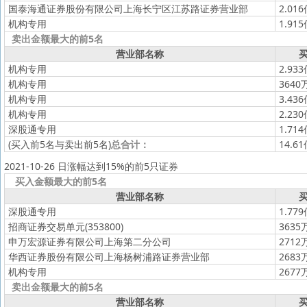
国泰海通证券股份有限公司上海长宁区江苏路证券营业部
2.01
机构专用
1.91
卖出金额最大的前5名
营业部名称
买
机构专用
2.93
机构专用
3640
机构专用
3.43
机构专用
2.23
深股通专用
1.71
(买入前5名与卖出前5名)
总合计：
14.6
2021-10-26 日涨幅达到15%的前5只证券
买入金额最大的前5名
营业部名称
买
深股通专用
1.77
招商证券交易单元(353800)
3635
申万宏源证券有限公司上海第二分公司
2712
华西证券股份有限公司上海杨树浦路证券营业部
2683
机构专用
2677
卖出金额最大的前5名
营业部名称
买