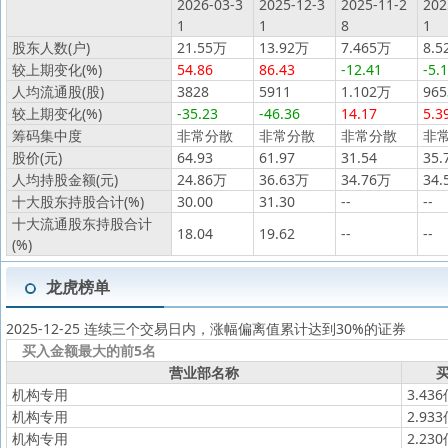
2026-03-3
2025-12-3
2025-11-2
202
1
1
8
1
股东人数(户)
21.55万
13.92万
7.465万
8.5
较上期变化(%)
54.86
86.43
-12.41
-5.
人均流通股(股)
3828
5911
1.102万
965
较上期变化(%)
-35.23
-46.36
14.17
5.3
筹码集中度
非常分散
非常分散
非常分散
非
股价(元)
64.93
61.97
31.54
35.
人均持股金额(元)
24.86万
36.63万
34.76万
34.
十大股东持股合计(%)
30.00
31.30
--
--
十大流通股东持股合计
18.04
19.62
--
--
(%)
龙虎榜单
2025-12-25 连续三个交易日内，涨幅偏离值累计达到30%的证券
买入金额最大的前5名
营业部名称
买
机构专用
3.43
机构专用
2.93
机构专用
2.23