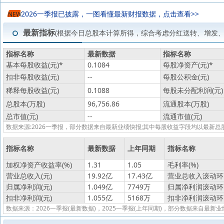
2026一季报已披露，一图看懂最新财报数据，点击查看>>
NEW
最新指标
(根据今日总股本计算所得，综合考虑分红送转、增发
指标名称
最新数据
指标名称
基本每股收益(元)
*
0.1084
每股净资产(元)
*
扣非每股收益(元)
--
每股公积金(元)
稀释每股收益(元)
0.1088
每股未分配利润(元)
总股本(万股)
96,756.86
流通股本(万股)
总市值(元)
--
流通市值(元)
数据来源:2026一季报，部分数据来自最新业绩快报;其中每股收益字段均以最
指标名称
最新数据
上年同期
指标名称
加权净资产收益率(%)
1.31
1.05
毛利率(%)
营业总收入(元)
19.92亿
17.43亿
营业总收入滚动环比
归属净利润(元)
1.049亿
7749万
归属净利润滚动环比
扣非净利润(元)
1.055亿
5168万
扣非净利润滚动环比
数据来源：2026一季报(最新数据)，2025一季报(上年同期)，部分数据来自最新