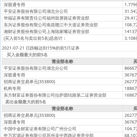
深股通专用
1.77
平安证券股份有限公司湖北分公司
31.5
华福证券有限责任公司福州鼓屏路证券营业部
29.4
东兴证券股份有限公司南昌赣江中大道证券营业部
108.
湘财证券股份有限公司上海陆家嘴证券营业部
1413
(买入前5名与卖出前5名)
总合计：
3.10
2021-07-21 日跌幅达到15%的前5只证券
买入金额最大的前5名
营业部名称
买
平安证券股份有限公司湖北分公司
8666
深股通专用
3676
招商证券交易单元(353800)
2627
机构专用
1886
东方财富证券股份有限公司拉萨团结路第二证券营业部
1686
卖出金额最大的前5名
营业部名称
买
招商证券交易单元(353800)
2627
深股通专用
3676
中国中金财富证券有限公司广州分公司
104.
申万宏源证券有限公司苏州吴中西路证券营业部
68.1