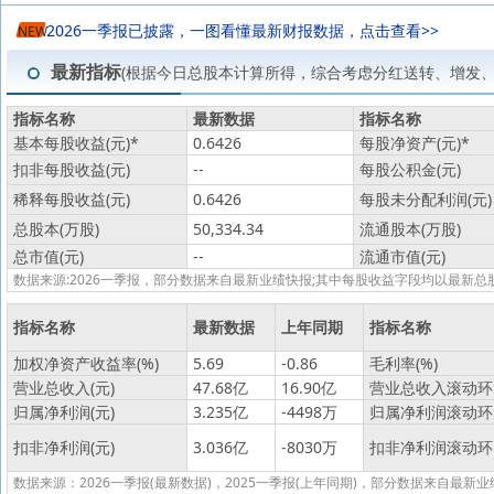
2026一季报已披露，一图看懂最新财报数据，点击查看>>
NEW
最新指标
(根据今日总股本计算所得，综合考虑分红送转、增发
指标名称
最新数据
指标名称
基本每股收益(元)
*
0.6426
每股净资产(元)
*
扣非每股收益(元)
--
每股公积金(元)
稀释每股收益(元)
0.6426
每股未分配利润(元)
总股本(万股)
50,334.34
流通股本(万股)
总市值(元)
--
流通市值(元)
数据来源:2026一季报，部分数据来自最新业绩快报;其中每股收益字段均以最
指标名称
最新数据
上年同期
指标名称
加权净资产收益率(%)
5.69
-0.86
毛利率(%)
营业总收入(元)
47.68亿
16.90亿
营业总收入滚动环比
归属净利润(元)
3.235亿
-4498万
归属净利润滚动环比
扣非净利润(元)
3.036亿
-8030万
扣非净利润滚动环比
数据来源：2026一季报(最新数据)，2025一季报(上年同期)，部分数据来自最新