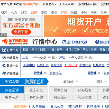
网站首页
加收藏
移动客户端
东方财富
天天基金网
东方财富证券
东方财
财经
|
焦点
|
股票
|
新股
|
期指
|
期权
|
行情
|
数据
|
全球
|
美股
|
港股
全球财经快讯
数据
指数
|
期指
|
期权
|
个股
|
板块
|
排行
|
新股
|
基金
|
港股
|
美股
|
行情中心
上证
：
%
(涨:
平:
跌:
)
深证
：
%
(涨:
平:
跌:
)
全球股市
-
-
-元
-
-
-元
新股申购
新股日历
资金流向
AH股比价
主力排名
板块资金
数据中心
沪股通
资金流入
|
深股通
资
沪深港通
-
-
-
鹏辉能源
300438
最新价:
--
涨跌:
--
操盘必读
股东研究
经营分析
核心题材
资
财务分析
分红融资
股本结构
公司高管
资
最新指标
大事提醒
资讯公告
核心题材
机构预测
研
|
|
|
|
|