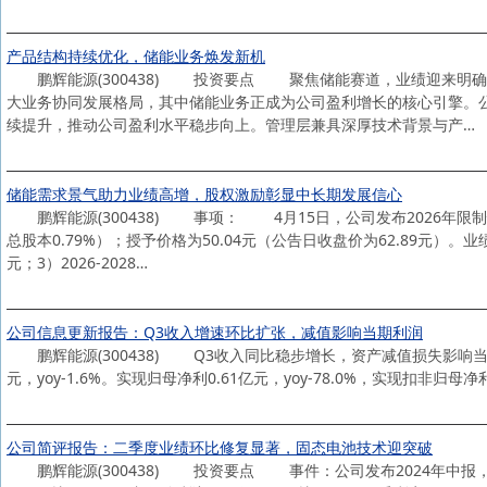
产品结构持续优化，储能业务焕发新机
鹏辉能源(300438) 投资要点 聚焦储能赛道，业绩迎来明确反
大业务协同发展格局，其中储能业务正成为公司盈利增长的核心引擎。公
续提升，推动公司盈利水平稳步向上。管理层兼具深厚技术背景与产…
储能需求景气助力业绩高增，股权激励彰显中长期发展信心
鹏辉能源(300438) 事项： 4月15日，公司发布2026年限
总股本0.79%）；授予价格为50.04元（公告日收盘价为62.89元）。业
元；3）2026-2028…
公司信息更新报告：Q3收入增速环比扩张，减值影响当期利润
鹏辉能源(300438) Q3收入同比稳步增长，资产减值损失影响当期
元，yoy-1.6%。实现归母净利0.61亿元，yoy-78.0%，实现扣非归母净利0.
公司简评报告：二季度业绩环比修复显著，固态电池技术迎突破
鹏辉能源(300438) 投资要点 事件：公司发布2024年中报，