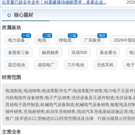
出货量已超去年全年！AI基建撬动储能需求，多家企业…
202
核心题材
所属板块
一级
二级
三级
地区
电力设备
电池
锂电池
广东板块
2026中报
参股新三板
融资融券
深成500
基金重仓
电
固态电池
虚拟电厂
刀片电池
无线耳机
电子
经营范围
电池制造;电池销售;电池零配件生产;电池零配件销售;电力电子元器件
与机电组件设备销售;电子产品销售;光伏设备及元器件制造;光伏设备及
其他电子器件制造;机械电气设备制造;机械电气设备销售;输配电及控制
辅件销售;充电桩销售;机动车充电销售;电动汽车充电基础设施运营;
推广;技术进出口;货物进出口(经营范围涉及法律、行政法规禁止经营
主营业务