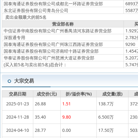
国泰海通证券股份有限公司成都北一环路证券营业部
6893
东北证券股份有限公司青岛分公司
5587
卖出金额最大的前5名
营业部名称
买
中信证券华南股份有限公司广州番禺清河东路证券营业部
1.92
深股通专用
2.78
国泰海通证券股份有限公司广州珠江西路证券营业部
9290
国泰海通证券股份有限公司济南经十路证券营业部
1.45
华泰证券股份有限公司广州琶洲大道证券营业部
5.20
(买入前5名与卖出前5名)
总合计：
5.74
大宗交易
交易日期
成交价(元)
折/溢价率(%)
成交量(股)
成
2025-01-23
26.88
1.51
138.7万
37
2024-11-28
35.40
9.80
6.500万
230
2024-04-10
28.77
0.00
17.50万
503