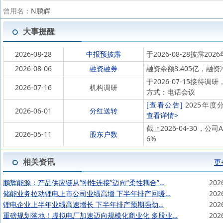
曾用名：
N鹏辉
大事提醒
2026-08-28
中报预披露
于2026-08-28披露202
2026-08-06
融资融券
融资余额8.405亿，融资
于2026-07-15接
2026-07-16
机构调研
方式：电话会议
[查看公告]
2025年度分
2026-06-01
分红送转
查看详情>
截止2026-04-30，公
2026-05-11
股东户数
6%
相关资讯
更
鹏辉能源：产品供应链从“刚性连接”迈向“柔性耦合”…
202
储能业务拉动锂电上市公司业绩高增 下半年排产回暖…
202
锂电企业上半年业绩高速增长 下半年排产预期强劲…
202
重磅规划落地！虚拟电厂加速迈向规模化商业化 多股业…
202