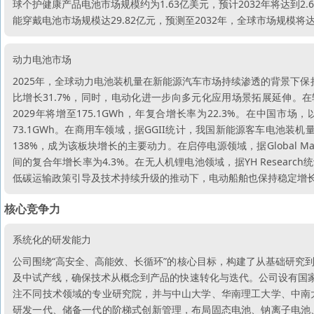
球个护健康产品电池市场规模约为1.63亿美元，预计2032年将达到2.63
能穿戴电池市场规模达29.82亿元，预测至2032年，全球市场规模将达
动力电池市场
2025年，全球动力电池装机量在新能源汽车市场持续渗透的背景下保持高速
比增长31.7%，同时，电动化进一步向多元化应用场景拓展延伸。在轻
2029年将增至175.1GWh，年复合增长率为22.3%。在中
73.1GWh。在商用车领域，据GGII统计，我国新能源客车电池装机量
138%，成为该板块增长的主要动力。在启停电源领域，据Global Market
间的复合年增长率为4.3%。在无人机锂电池领域，据YH Research统
低碳运输政策引导及技术持续升级的推动下，电动船舶也保持稳定增
核心竞争力
系统化的研发能力
公司围绕“高安全、高能效、长循环”的核心目标，构建了从基础研究
及中试产线，确保技术从概念到产品的快速转化与迭代。公司设有国家
注不同技术领域的专业研究院，并与中山大学、华南理工大学、中南
研发一代、储备一代的阶梯式创新管理，布局固态电池、钠离子电池