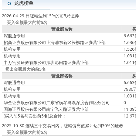
龙虎榜单
2026-04-29 日涨幅达到15%的前5只证券
买入金额最大的前5名
营业部名称
买
深股通专用
6.66
招商证券股份有限公司上海浦东新区长柳路证券营业部
1.63
机构专用
1.52
机构专用
1.03
申万宏源证券有限公司深圳彩田路证券营业部
1.01
卖出金额最大的前5名
营业部名称
买
深股通专用
6.66
机构专用
7986
机构专用
1.03
华金证券股份有限公司广东省横琴粤澳深度合作区分公司
0
国海证券股份有限公司南宁飞云路证券营业部
11.0
(买入前5名与卖出前5名)
总合计：
12.6
2025-10-30 连续三个交易日内，涨幅偏离值累计达到30%的证券
买入金额最大的前5名