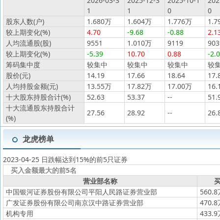
2026-03-3
2025-12-3
2025-10-1
202
1
1
0
0
股东人数(户)
1.680万
1.604万
1.776万
1.7
较上期变化(%)
4.70
-9.68
-0.88
2.1
人均流通股(股)
9551
1.010万
9119
903
较上期变化(%)
-5.39
10.70
0.88
-2.
筹码集中度
较集中
较集中
较集中
较
股价(元)
14.19
17.66
18.64
17.
人均持股金额(元)
13.55万
17.82万
17.00万
16.
十大股东持股合计(%)
52.63
53.37
--
51.
十大流通股东持股合计
27.56
28.92
--
26.
(%)
龙虎榜单
2023-04-25 日跌幅达到15%的前5只证券
买入金额最大的前5名
营业部名称
买
中国银河证券股份有限公司平阳人民路证券营业部
560.
广发证券股份有限公司南京汉中路证券营业部
470.
机构专用
433.