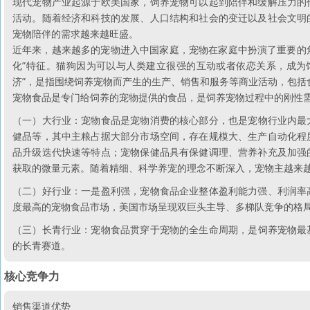
现代宠物产业起源于欧美国家，饲养宠物可以起到陪伴和缓解压力的
活动。随着经济和科技的发展、人口结构和社会的变迁以及社会文明
宠物陪伴的需求越来越旺盛。
近年来，越来越多的宠物进入中国家庭，宠物在家庭中扮演了重要的角
化”特征。猫狗因为可以与人类建立很强的互动或者依恋关系，成为
济”，是指围绕饲养宠物而产生的生产、销售和服务等商业活动，包括
宠物食品是专门给饲养的宠物提供的食品，是饲养宠物过程中的刚性
（一）大行业：宠物食品是宠物消费的核心部分，也是宠物行业内最
健品等，其中主粮占据大部分市场空间，存在规模大、生产自动化程
品升级迭代快速等特点；宠物保健品具有保健调理、营养补充及加强
获取的微量元素。随着精细、科学养宠的理念不断深入，宠物主越来
（二）好行业：一是盈利强，宠物食品企业整体盈利能力强、利润率
度最高的宠物食品市场，美国市场呈现双巨头主导、多梯队竞争的格
（三）长青行业：宠物食品贯穿于宠物的全生命周期，是饲养宠物最
的长青赛道。
核心竞争力
销售渠道优势