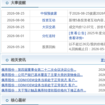
大事提醒
2026-08-25
中报预披露
于2026-08-25披露202
2026-08-06
投资互动
新增5条投资者互动内容
2026-06-25
大宗交易
成交均价12.07元，折价1
[查看公告]
2025年度分
2026-06-01
分红送转
查看详情>
以不超过26元/股的价格回
2026-05-26
股票回购
4,回购截止日：2026-0
相关资讯
更
佩蒂股份：第四届董事会第二十二次会议决议公告…
202
佩蒂股份：公司产能已基本覆盖了主要大类的宠物食品…
202
佩蒂股份：ODM/OEM业务当前处于正常状态 客户…
202
佩蒂股份：ODM/OEM业务当前处于正常状态 客户…
202
佩蒂股份：关于预计触及佩蒂转债转股价格向下修正条件…
202
核心题材