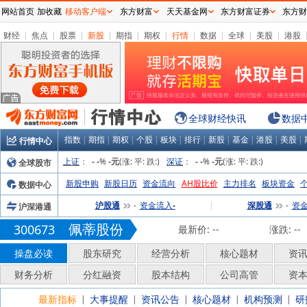
网站首页
加收藏
移动客户端
东方财富
天天基金网
东方财富证券
东方财
财经
|
焦点
|
股票
|
新股
|
期指
|
期权
|
行情
|
数据
|
全球
|
美股
|
港股
全球财经快讯
数据
指数
|
期指
|
期权
|
个股
|
板块
|
排行
|
新股
|
基金
|
港股
|
美股
|
行情中心
上证
：
%
(涨:
平:
跌:
)
深证
：
%
(涨:
平:
跌:
)
全球股市
-
-
-元
-
-
-元
新股申购
新股日历
资金流向
AH股比价
主力排名
板块资金
数据中心
沪股通
资金流入
|
深股通
资
沪深港通
-
-
-
佩蒂股份
300673
最新价:
--
涨跌:
--
操盘必读
股东研究
经营分析
核心题材
资
财务分析
分红融资
股本结构
公司高管
资
最新指标
大事提醒
资讯公告
核心题材
机构预测
研
|
|
|
|
|