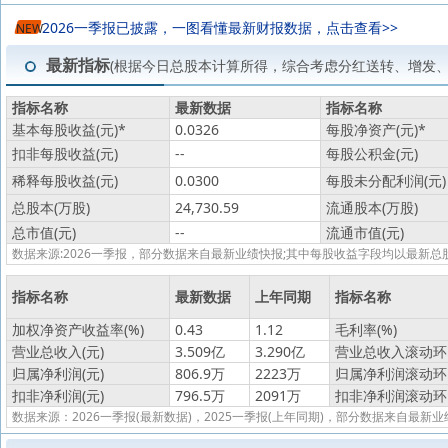
2026一季报已披露，一图看懂最新财报数据，点击查看>>
NEW
最新指标
(根据今日总股本计算所得，综合考虑分红送转、增发
指标名称
最新数据
指标名称
基本每股收益(元)
*
0.0326
每股净资产(元)
*
扣非每股收益(元)
--
每股公积金(元)
稀释每股收益(元)
0.0300
每股未分配利润(元)
总股本(万股)
24,730.59
流通股本(万股)
总市值(元)
--
流通市值(元)
数据来源:2026一季报，部分数据来自最新业绩快报;其中每股收益字段均以最
指标名称
最新数据
上年同期
指标名称
加权净资产收益率(%)
0.43
1.12
毛利率(%)
营业总收入(元)
3.509亿
3.290亿
营业总收入滚动环比
归属净利润(元)
806.9万
2223万
归属净利润滚动环比
扣非净利润(元)
796.5万
2091万
扣非净利润滚动环比
数据来源：2026一季报(最新数据)，2025一季报(上年同期)，部分数据来自最新