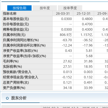
按报告期
按年度
按单季度
指标名称
26-03-31
25-12-31
25-09-
基本每股收益(元)
0.0300
0.4800
0.4
扣非每股收益(元)
--
0.4700
稀释每股收益(元)
0.0300
0.4300
0.4
归属净利润(元)
806.9万
1.157亿
1.1
归属净利润同比增长(%)
-63.70
-36.52
-2
归属净利润滚动环比增长(%)
-12.24
-17.96
-1
净资产收益率(加权)(%)
0.43
5.81
净资产收益率(扣非/加权)(%)
--
5.68
毛利率(%)
27.62
31.86
3
实际税率(%)
27.51
18.95
1
预收账款/营业收入
0.013
0.003
0
经营净现金流/营业收入
-0.152
0.132
-0
总资产周转率(次)
0.121
0.491
0
资产负债率(%)
34.18
33.99
3
股东分析