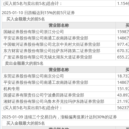
(买入前5名与卖出前5名)
总合计：
1.15
2025-01-10 日跌幅达到15%的前5只证券
买入金额最大的前5名
营业部名称
买
国融证券股份有限公司浙江分公司
1598
平安证券股份有限公司南通工农南路证券营业部
1486
中国银河证券股份有限公司北京中关村大街证券营业部
977.
东方财富证券股份有限公司拉萨东环路第二证券营业部
670.
广发证券股份有限公司无锡太湖东大道证券营业部
655.
卖出金额最大的前5名
营业部名称
买
东莞证券股份有限公司南京分公司
18.7
平安证券股份有限公司南通工农南路证券营业部
1486
机构专用
151.
国盛证券有限责任公司宁波桑田路证券营业部
43.8
湘财证券股份有限公司乌鲁木齐克拉玛伊东路证券营业部
21.1
(买入前5名与卖出前5名)
总合计：
5623
2025-01-09 连续三个交易日内，涨幅偏离值累计达到30%的证券
买入金额最大的前5名