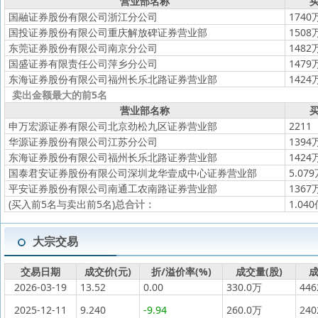
营业部名称
买
国融证券股份有限公司浙江分公司
1740
国投证券股份有限公司重庆解放碑证券营业部
1508
东莞证券股份有限公司南京分公司
1482
国盛证券有限责任公司萍乡分公司
1479
东海证券股份有限公司福州长乐北路证券营业部
1424
卖出金额最大的前5名
营业部名称
买
申万宏源证券有限公司北京劲松九区证券营业部
2211
华源证券股份有限公司江苏分公司
1394
东海证券股份有限公司福州长乐北路证券营业部
1424
国泰君安证券股份有限公司深圳龙华壹成中心证券营业部
5.07
平安证券股份有限公司南通工农南路证券营业部
1367
(买入前5名与卖出前5名)
总合计：
1.04
大宗交易
交易日期
成交价(元)
折/溢价率(%)
成交量(股)
成
2026-03-19
13.52
0.00
330.0万
44
2025-12-11
9.240
-9.94
260.0万
24