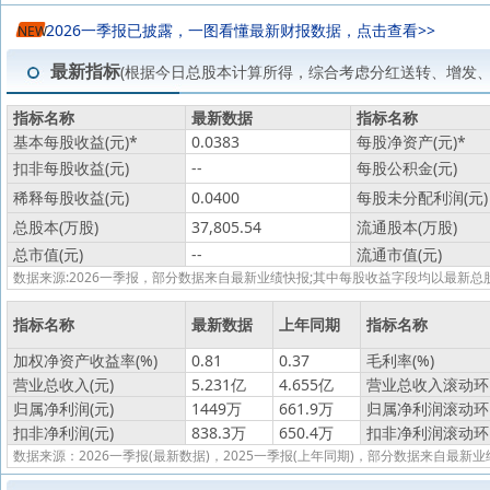
2026一季报已披露，一图看懂最新财报数据，点击查看>>
NEW
最新指标
(根据今日总股本计算所得，综合考虑分红送转、增发
指标名称
最新数据
指标名称
基本每股收益(元)
*
0.0383
每股净资产(元)
*
扣非每股收益(元)
--
每股公积金(元)
稀释每股收益(元)
0.0400
每股未分配利润(元)
总股本(万股)
37,805.54
流通股本(万股)
总市值(元)
--
流通市值(元)
数据来源:2026一季报，部分数据来自最新业绩快报;其中每股收益字段均以最
指标名称
最新数据
上年同期
指标名称
加权净资产收益率(%)
0.81
0.37
毛利率(%)
营业总收入(元)
5.231亿
4.655亿
营业总收入滚动环比
归属净利润(元)
1449万
661.9万
归属净利润滚动环比
扣非净利润(元)
838.3万
650.4万
扣非净利润滚动环比
数据来源：2026一季报(最新数据)，2025一季报(上年同期)，部分数据来自最新