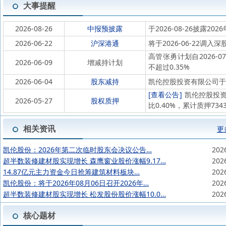
大事提醒
2026-08-26
中报预披露
于2026-08-26披露202
2026-06-22
沪深港通
将于2026-06-22
高管张勇计划自2026-0
2026-06-09
增减持计划
不超过0.35%
2026-06-04
股东减持
凯伦控股投资有限公司于202
[查看公告]
凯伦控股投资有
2026-05-27
股权质押
比0.40%，累计质押73
相关资讯
更
凯伦股份：2026年第二次临时股东会决议公告…
202
超半数装修建材股实现增长 森鹰窗业股价涨幅9.17…
202
14.87亿元主力资金今日抢筹建筑材料板块…
202
凯伦股份：将于2026年08月06日召开2026年…
202
超半数装修建材股实现增长 松发股份股价涨幅10.0…
202
核心题材