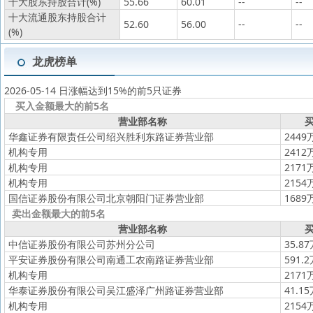
十大股东持股合计(%)
55.66
60.01
--
--
十大流通股东持股合计
52.60
56.00
--
--
(%)
龙虎榜单
2026-05-14 日涨幅达到15%的前5只证券
买入金额最大的前5名
营业部名称
买
华鑫证券有限责任公司绍兴胜利东路证券营业部
2449
机构专用
2412
机构专用
2171
机构专用
2154
国信证券股份有限公司北京朝阳门证券营业部
1689
卖出金额最大的前5名
营业部名称
买
中信证券股份有限公司苏州分公司
35.8
平安证券股份有限公司南通工农南路证券营业部
591.
机构专用
2171
华泰证券股份有限公司吴江盛泽广州路证券营业部
41.1
机构专用
2154