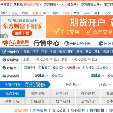
网站首页
加收藏
移动客户端
东方财富
天天基金网
东方财富证券
东方财
财经
|
焦点
|
股票
|
新股
|
期指
|
期权
|
行情
|
数据
|
全球
|
美股
|
港股
全球财经快讯
数据
指数
|
期指
|
期权
|
个股
|
板块
|
排行
|
新股
|
基金
|
港股
|
美股
|
行情中心
上证
：
%
(涨:
平:
跌:
)
深证
：
%
(涨:
平:
跌:
)
全球股市
-
-
-元
-
-
-元
新股申购
新股日历
资金流向
AH股比价
主力排名
板块资金
数据中心
沪股通
资金流入
|
深股通
资
沪深港通
-
-
-
凯伦股份
300715
最新价:
--
涨跌:
--
操盘必读
股东研究
经营分析
核心题材
资
财务分析
分红融资
股本结构
公司高管
资
最新指标
大事提醒
资讯公告
核心题材
机构预测
研
|
|
|
|
|