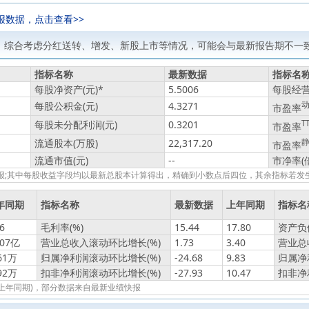
报数据，点击查看>>
，综合考虑分红送转、增发、新股上市等情况，可能会与最新报告期不一致
指标名称
最新数据
指标名
每股净资产(元)
*
5.5006
每股经营
每股公积金(元)
4.3271
市盈率
每股未分配利润(元)
0.3201
T
市盈率
流通股本(万股)
22,317.20
市盈率
流通市值(元)
--
市净率(
绩快报;其中每股收益字段均以最新总股本计算得出，精确到小数点后四位，其余指标若
年同期
指标名称
最新数据
上年同期
指标名
6
毛利率(%)
15.44
17.80
资产负债
407亿
营业总收入滚动环比增长(%)
1.73
3.40
营业总
61万
归属净利润滚动环比增长(%)
-24.68
9.83
归属净
92万
扣非净利润滚动环比增长(%)
-27.93
10.47
扣非净
报(上年同期)，部分数据来自最新业绩快报