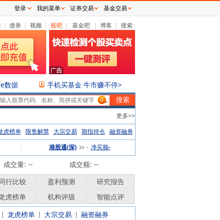
登录
我的菜单
证券交易
基金交易
险
|
债券
|
视频
|
股吧
|
基金吧
|
博客
|
搜索
ce数据
手机买基金 牛市赚不停>
0
更多>>
龙虎榜单
限售解禁
大宗交易
期指持仓
融资融券
|
港股通(深)
净买额
-
-
成交量: --
成交额:
--
同行比较
盈利预测
研究报告
龙虎榜单
机构评级
智能点评
龙虎榜单
大宗交易
融资融券
|
|
|