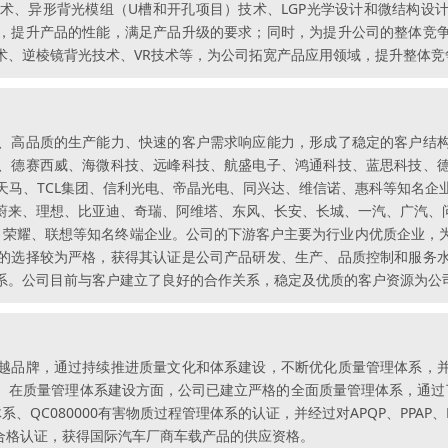
技术、异形背光模组（U槽和开孔项目）技术、LGP光学设计和微结构设
，提升产品的性能，满足产品升级的要求；同时，为提升公司的整体竞
术、逆棱镜背光技术、VR技术等，为公司拓宽产品应用领域，提升整体竞
、高品质的生产能力、快速的客户需求响应能力，形成了稳定的客户结
、德赛西威、海微科技、远峰科技、航盛电子、鸿通科技、蓝思科技、
天马、TCL集团、信利光电、帝晶光电、同兴达、维信诺、惠科等知名企
来、理想、比亚迪、奇瑞、阿维塔、东风、长安、长城、一汽、广汽、问界、
传音、荣耀、联想等知名终端企业。公司的下游客户主要为行业内优质企业
的选择较为严格，获得其认证是公司产品研发、生产、品质控制和服务
系。公司目前与客户建立了良好的合作关系，稳定及优质的客户资源为公
越品牌，通过持续推进质量文化和体系建设，不断优化质量管理体系，
在质量管理体系建设方面，公司已建立严格的全面质量管理体系，通过了ISO
体系、QC080000有害物质过程管理体系的认证，并经过对APQP、PPAP、
体系合格认证，获得国际汽车厂商车载产品的供应资格。