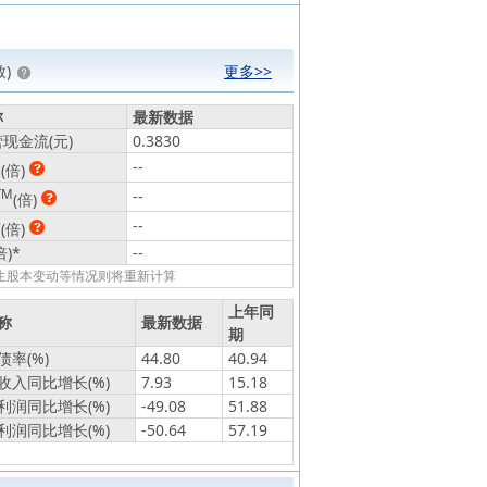
)
更多>>
称
最新数据
现金流(元)
0.3830
动
--
(倍)
TM
--
(倍)
静
--
(倍)
倍)
*
--
发生股本变动等情况则将重新计算
上年同
称
最新数据
期
率(%)
44.80
40.94
收入同比增长(%)
7.93
15.18
利润同比增长(%)
-49.08
51.88
利润同比增长(%)
-50.64
57.19