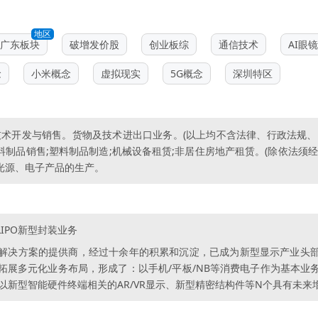
地区
广东板块
破增发价股
创业板综
通信技术
AI眼镜
念
小米概念
虚拟现实
5G概念
深圳特区
的技术开发与销售。货物及技术进出口业务。(以上均不含法律、行政法规
塑料制品销售;塑料制品制造;机械设备租赁;非居住房地产租赁。(除依法须
背光源、电子产品的生产。
IPO新型封装业务
解决方案的提供商，经过十余年的积累和沉淀，已成为新型显示产业头
拓展多元化业务布局，形成了：以手机/平板/NB等消费电子作为基本业
以新型智能硬件终端相关的AR/VR显示、新型精密结构件等N个具有未来增