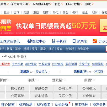
基金网
东方财富证券
东方财富期货
妙想
Choice数据
股吧
|
数据
|
全球
|
美股
|
港股
|
期货
|
外汇
|
黄金
|
银行
|
基金
|
理财
|
保
全球财经快讯
数据中心
手机站
客户端
Choi
排行
|
新股
|
基金
|
港股
|
美股
|
期货
|
外汇
|
黄金
|
自选股
|
自选基金
：
%
(涨:
平:
跌:
)
-
-
-元
H股比价
主力排名
板块资金
个股研报
行业研报
盈利预测
千股千评
年报季报
|
深股通
资金流入
|
港股通(沪)
净买额
-
-
-
-
新价:
--
涨跌:
--
涨跌幅:
--
振幅: --
析
核心题材
资讯公告
公司大事
公司概况
构
公司高管
资本运作
关联个股
资金流向
核心题材
机构预测
研报摘要
估值分析
主要指标
股东分析
|
|
|
|
|