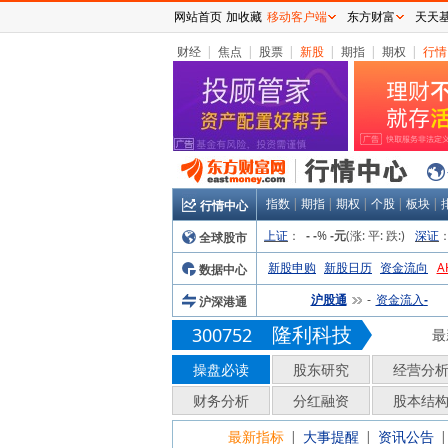
网站首页
加收藏
移动客户端
东方财富
天天
财经
|
焦点
|
股票
|
新股
|
期指
|
期权
|
行情
指数
|
期指
|
期权
|
个股
|
板块
|
行情中心
上证
：
%
(涨:
平:
跌:
)
深证
全球股市
-
-
-元
新股申购
新股日历
资金流向
A
数据中心
沪股通
资金流入
沪深港通
-
-
隆利科技
300752
最
操盘必读
股东研究
经营分
财务分析
分红融资
股本结
最新指标
大事提醒
资讯公告
|
|
|