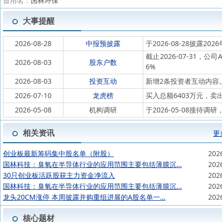
曾用名：
国林环保
大事提醒
2026-08-28
中报预披露
于2026-08-28披露202
截止2026-07-31，公
2026-08-03
股东户数
6%
2026-08-03
投资互动
新增2条投资者互动内容
2026-07-10
龙虎榜
买入总额6403万元，卖
2026-05-08
机构调研
于2026-05-08接
相关资讯
更
创业板最新筹码集中股名单（附股）
202
国林科技：臭氧在半导体行业的应用范围主要包括薄膜沉…
202
30只创业板活跃股获主力资金净流入
202
国林科技：臭氧在半导体行业的应用范围主要包括薄膜沉…
202
龙头20CM涨停 本周披露并购重组进展的A股名单一…
202
核心题材