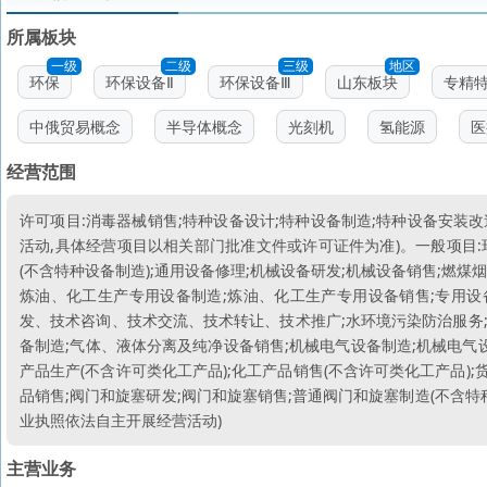
所属板块
一级
二级
三级
地区
环保
环保设备Ⅱ
环保设备Ⅲ
山东板块
专精
中俄贸易概念
半导体概念
光刻机
氢能源
医
经营范围
许可项目:消毒器械销售;特种设备设计;特种设备制造;特种设备安装
活动,具体经营项目以相关部门批准文件或许可证件为准)。一般项目:
(不含特种设备制造);通用设备修理;机械设备研发;机械设备销售;燃
炼油、化工生产专用设备制造;炼油、化工生产专用设备销售;专用设备
发、技术咨询、技术交流、技术转让、技术推广;水环境污染防治服务;
备制造;气体、液体分离及纯净设备销售;机械电气设备制造;机械电气设
产品生产(不含许可类化工产品);化工产品销售(不含许可类化工产品);
品销售;阀门和旋塞研发;阀门和旋塞销售;普通阀门和旋塞制造(不含特
业执照依法自主开展经营活动)
主营业务