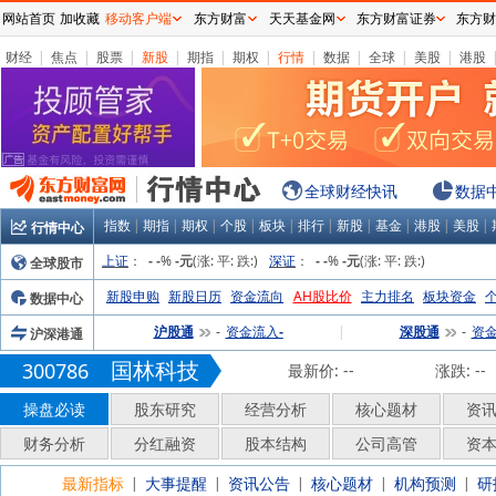
网站首页
加收藏
移动客户端
东方财富
天天基金网
东方财富证券
东方财
财经
|
焦点
|
股票
|
新股
|
期指
|
期权
|
行情
|
数据
|
全球
|
美股
|
港股
全球财经快讯
数据
指数
|
期指
|
期权
|
个股
|
板块
|
排行
|
新股
|
基金
|
港股
|
美股
|
行情中心
上证
：
%
(涨:
平:
跌:
)
深证
：
%
(涨:
平:
跌:
)
全球股市
-
-
-元
-
-
-元
新股申购
新股日历
资金流向
AH股比价
主力排名
板块资金
数据中心
沪股通
资金流入
|
深股通
资
沪深港通
-
-
-
国林科技
300786
最新价:
--
涨跌:
--
操盘必读
股东研究
经营分析
核心题材
资
财务分析
分红融资
股本结构
公司高管
资
最新指标
大事提醒
资讯公告
核心题材
机构预测
研
|
|
|
|
|