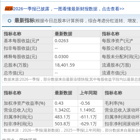
2026一季报已披露，一图看懂最新财报数据，点击查看>>
NEW
最新指标
(根据今日总股本计算所得，综合考虑分红送转、增发
指标名称
最新数据
指标名称
基本每股收益(元)
*
0.0263
每股净资产(元)
*
扣非每股收益(元)
--
每股公积金(元)
稀释每股收益(元)
0.0300
每股未分配利润(元)
总股本(万股)
18,401.59
流通股本(万股)
总市值(元)
--
流通市值(元)
数据来源:2026一季报，部分数据来自最新业绩快报;其中每股收益字段均以最
指标名称
最新数据
上年同期
指标名称
加权净资产收益率(%)
0.43
-0.56
毛利率(%)
营业总收入(元)
1.342亿
1.149亿
营业总收入滚动环比
归属净利润(元)
483.1万
-611.1万
归属净利润滚动环比
扣非净利润(元)
503.8万
-629.1万
扣非净利润滚动环比
数据来源：2026一季报(最新数据)，2025一季报(上年同期)，部分数据来自最新