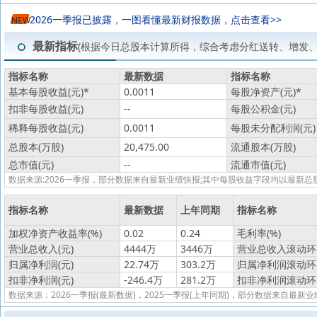
2026一季报已披露，一图看懂最新财报数据，点击查看>>
NEW
最新指标
(根据今日总股本计算所得，综合考虑分红送转、增发
指标名称
最新数据
指标名称
基本每股收益(元)
*
0.0011
每股净资产(元)
*
扣非每股收益(元)
--
每股公积金(元)
稀释每股收益(元)
0.0011
每股未分配利润(元)
总股本(万股)
20,475.00
流通股本(万股)
总市值(元)
--
流通市值(元)
数据来源:2026一季报，部分数据来自最新业绩快报;其中每股收益字段均以最
指标名称
最新数据
上年同期
指标名称
加权净资产收益率(%)
0.02
0.24
毛利率(%)
营业总收入(元)
4444万
3446万
营业总收入滚动环比
归属净利润(元)
22.74万
303.2万
归属净利润滚动环比
扣非净利润(元)
-246.4万
281.2万
扣非净利润滚动环比
数据来源：2026一季报(最新数据)，2025一季报(上年同期)，部分数据来自最新