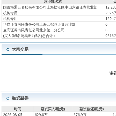
营业部名称
买
国泰海通证券股份有限公司上海松江区中山东路证券营业部
12.2
机构专用
2026
机构专用
1694
华鑫证券有限责任公司上海云锦路证券营业部
0
麦高证券有限责任公司北京第二分公司
0
(买入前5名与卖出前5名)
总合计：
9616
大宗交易
该
融资融券
时间
融资买入额(元)
融资偿还额(元)
2026-08-05
629.8万
676.9万
1