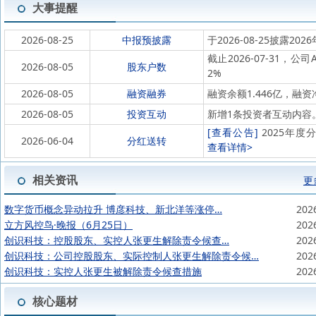
大事提醒
2026-08-25
中报预披露
于2026-08-25披露202
截止2026-07-31，公
2026-08-05
股东户数
2%
2026-08-05
融资融券
融资余额1.446亿，融资净
2026-08-05
投资互动
新增1条投资者互动内容
[查看公告]
2025年度分
2026-06-04
分红送转
查看详情>
相关资讯
更
数字货币概念异动拉升 博彦科技、新北洋等涨停…
202
立方风控鸟·晚报（6月25日）
202
创识科技：控股股东、实控人张更生解除责令候查…
202
创识科技：公司控股股东、实际控制人张更生解除责令候…
202
创识科技：实控人张更生被解除责令候查措施
202
核心题材