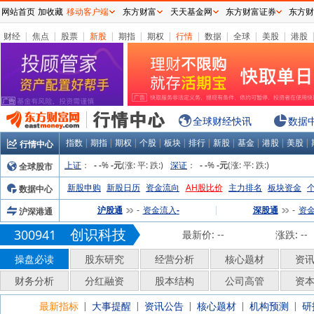
网站首页
加收藏
移动客户端
东方财富
天天基金网
东方财富证券
东方财
财经
|
焦点
|
股票
|
新股
|
期指
|
期权
|
行情
|
数据
|
全球
|
美股
|
港股
全球财经快讯
数据
指数
|
期指
|
期权
|
个股
|
板块
|
排行
|
新股
|
基金
|
港股
|
美股
|
行情中心
上证
：
%
(涨:
平:
跌:
)
深证
：
%
(涨:
平:
跌:
)
全球股市
-
-
-元
-
-
-元
新股申购
新股日历
资金流向
AH股比价
主力排名
板块资金
数据中心
沪股通
资金流入
|
深股通
资
沪深港通
-
-
-
创识科技
300941
最新价:
--
涨跌:
--
操盘必读
股东研究
经营分析
核心题材
资
财务分析
分红融资
股本结构
公司高管
资
最新指标
大事提醒
资讯公告
核心题材
机构预测
研
|
|
|
|
|