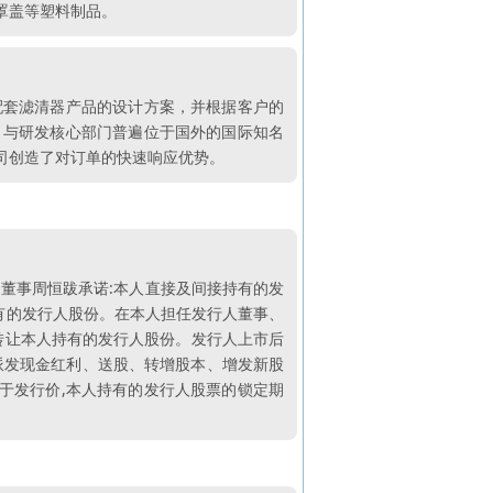
罩盖等塑料制品。
配套滤清器产品的设计方案，并根据客户的
。与研发核心部门普遍位于国外的国际知名
司创造了对订单的快速响应优势。
董事周恒跋承诺:本人直接及间接持有的发
持有的发行人股份。在本人担任发行人董事、
不转让本人持有的发行人股份。发行人上市后
后派发现金红利、送股、转增股本、增发新股
低于发行价,本人持有的发行人股票的锁定期