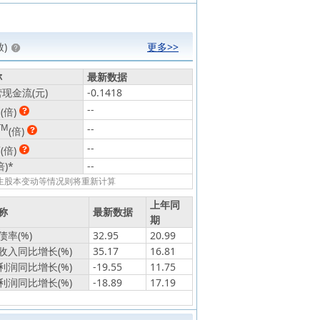
)
更多>>
称
最新数据
现金流(元)
-0.1418
动
--
(倍)
TM
--
(倍)
静
--
(倍)
倍)
*
--
发生股本变动等情况则将重新计算
上年同
称
最新数据
期
率(%)
32.95
20.99
收入同比增长(%)
35.17
16.81
利润同比增长(%)
-19.55
11.75
利润同比增长(%)
-18.89
17.19