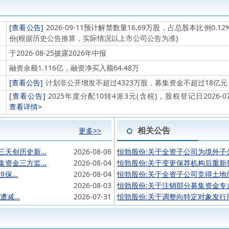
[查看公告]
2026-09-11预计解禁数量16.69万股，占总股本比例0
份(根据历史公告推算，实际情况以上市公司公告为准)
于2026-08-25披露2026年中报
融资余额1.116亿，融资净买入额64.48万
[查看公告]
计划非公开增发不超过4323万股，募集资金不超过18亿
[查看公告]
2025年度分配10转4派3元(含税)，股权登记日2026-07-
查看详情>
相关公告
更多>>
三天创历史新…
2026-08-06
恒勃股份:关于全资子公司为境外子
集资金三方监…
2026-08-04
恒勃股份:关于变更保荐机构后重新
担保…
2026-08-04
恒勃股份:关于全资子公司竞得土地
2026-08-03
恒勃股份:关于注销部分募集资金专
股遭减…
2026-07-31
恒勃股份:关于调整向特定对象发行