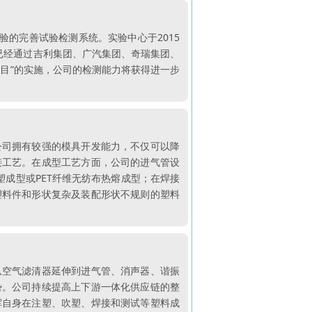
验的完善试验检测系统。实验中心于2015
验室已经通过吉利集团、广汽集团、奇瑞集团、
目”的实施，公司的检测能力将获得进一步
公司拥有较强的模具开发能力，不仅可以降
接工艺。在成型工艺方面，公司的进气管设
注塑成型或PET纤维无纺布热熔成型；在焊接
塑料件和形状复杂及装配形状不规则的塑料
从空气滤清器延伸到进气管、消声器、谐振
势。公司持续提高上下游一体化供应链的整
挥自身在注塑、吹塑、焊接和测试等塑料成