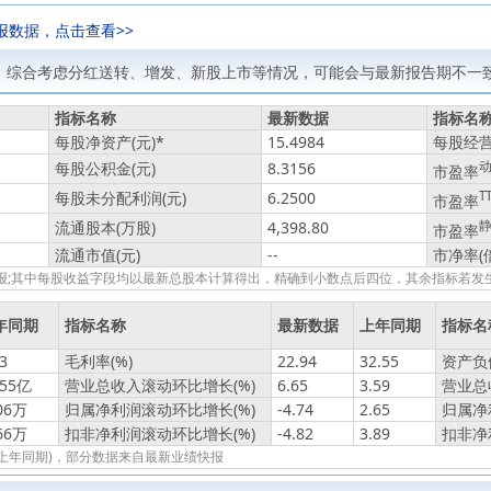
报数据，点击查看>>
，综合考虑分红送转、增发、新股上市等情况，可能会与最新报告期不一致
指标名称
最新数据
指标名
每股净资产(元)
*
15.4984
每股经营
每股公积金(元)
8.3156
市盈率
每股未分配利润(元)
6.2500
T
市盈率
流通股本(万股)
4,398.80
市盈率
流通市值(元)
--
市净率(
绩快报;其中每股收益字段均以最新总股本计算得出，精确到小数点后四位，其余指标若
年同期
指标名称
最新数据
上年同期
指标名
3
毛利率(%)
22.94
32.55
资产负债
155亿
营业总收入滚动环比增长(%)
6.65
3.59
营业总
06万
归属净利润滚动环比增长(%)
-4.74
2.65
归属净
66万
扣非净利润滚动环比增长(%)
-4.82
3.89
扣非净
报(上年同期)，部分数据来自最新业绩快报