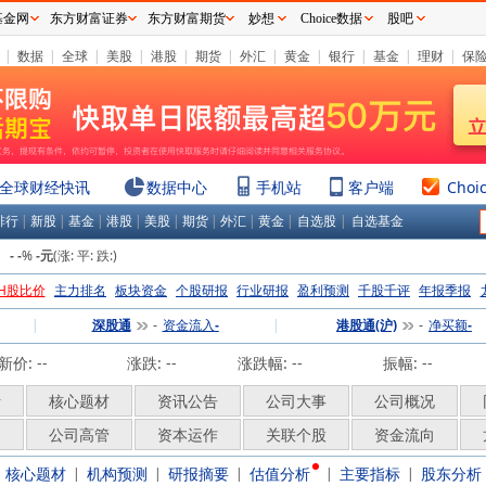
基金网
东方财富证券
东方财富期货
妙想
Choice数据
股吧
|
数据
|
全球
|
美股
|
港股
|
期货
|
外汇
|
黄金
|
银行
|
基金
|
理财
|
保
全球财经快讯
数据中心
手机站
客户端
Choi
排行
|
新股
|
基金
|
港股
|
美股
|
期货
|
外汇
|
黄金
|
自选股
|
自选基金
：
%
(涨:
平:
跌:
)
-
-
-元
H股比价
主力排名
板块资金
个股研报
行业研报
盈利预测
千股千评
年报季报
|
深股通
资金流入
|
港股通(沪)
净买额
-
-
-
-
新价:
--
涨跌:
--
涨跌幅:
--
振幅: --
析
核心题材
资讯公告
公司大事
公司概况
构
公司高管
资本运作
关联个股
资金流向
核心题材
机构预测
研报摘要
估值分析
主要指标
股东分析
|
|
|
|
|