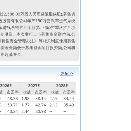
588.00万股人民币普通股(A股),募集资
股股份有限公司年产150万套汽车进气系统
汽车进气系统扩产项目(以下简称“重庆扩产项
资金项目。本次发行上市募集资金到位前,公
《募集资金管理办法》等相关制度使用募集
集资金金额低于募集资金项目投资额,公司将
使用超募资金。
更多>>
2026E
2027E
2028E
益
市盈率
收益
市盈率
收益
市盈率
6
48.33
1.98
38.14
2.19
34.54
9
50.71
1.77
42.74
2.13
35.40
7
40.24
2.44
30.98
--
--