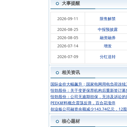
大事提醒
2026-09-11
限售解禁
2026-08-25
中报预披露
2026-08-05
融资融券
2026-07-14
增发
2026-07-09
分红送转
相关资讯
国际金价大幅飙升；国家电网用电负荷连续
恒勃股份：关于变更保荐机构后重新签订募
恒勃股份：公司无逾期担保，无涉及诉讼的
PEEK材料概念震荡反弹，百合花涨停
创业板公司融资余额减少143.74亿元，12
核心题材