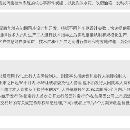
蒸发污染控制系统的核心零部件炭罐，以及膨胀水箱、吹塑油箱、发动机
应商能够在初期同步设计和开发。根据不同的车辆设计参数，快速提供
组织技术人员对生产工人进行技术指导之后实现批量试制和规模化生产
客户信息能在决策层、技术层和生产层之间进行快速和有效地传递，为公
总经理周书忠,发行人实际控制人、副董事长胡婉音和发行人实际控制人、
市之日起36个月内,不转让或者委托他人管理,也不由发行人回购本人
不超过本人直接及间接持有的发行人股份总数的25%;离职后6个月内,
均低于发行价(指发行人首次公开发行股票的发行价格,如果因公司上市
交易所的有关规定作除权除息处理,下同),或者上市后6个月期末收盘价