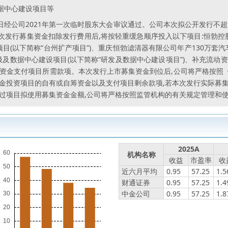
据中心建设项目等
日经公司2021年第一次临时股东大会审议通过。公司本次拟公开发行不超过2,
发行募集资金扣除发行费用后,将按轻重缓急顺序投入以下项目:恒勃控
目(以下简称“台州扩产项目”)、重庆恒勃滤清器有限公司年产130万套
级及数据中心建设项目(以下简称“研发及数据中心建设项目”)、补充流动
筹资金支付项目所需款项。本次发行上市募集资金到位后,公司将严格按照
金投资项目的自有或自筹资金以及支付项目剩余款项,若本次发行实际募
超过项目拟使用募集资金金额,公司将严格按照监管机构的有关规定管理和
2025A
机构名称
收益
市盈率
收
近六月平均
0.95
57.25
1.5
财通证券
0.95
57.25
1.4
中金公司
0.95
57.25
1.8