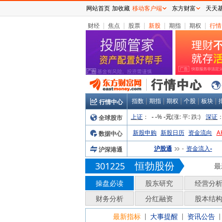
网站首页
加收藏
移动客户端
东方财富
天天
财经
|
焦点
|
股票
|
新股
|
期指
|
期权
|
行情
指数
|
期指
|
期权
|
个股
|
板块
|
行情中心
上证
：
%
(涨:
平:
跌:
)
深证
全球股市
-
-
-元
新股申购
新股日历
资金流向
A
数据中心
沪股通
资金流入
沪深港通
-
-
恒勃股份
301225
最
操盘必读
股东研究
经营分
财务分析
分红融资
股本结
最新指标
大事提醒
资讯公告
|
|
|