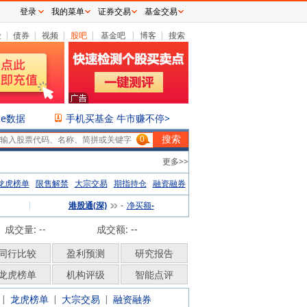
登录
我的菜单
证券交易
基金交易
险
|
债券
|
视频
|
股吧
|
基金吧
|
博客
|
搜索
ce数据
手机买基金 牛市赚不停>
0
更多>>
龙虎榜单
限售解禁
大宗交易
期指持仓
融资融券
|
港股通(深)
净买额
-
-
成交量: --
成交额:
--
同行比较
盈利预测
研究报告
龙虎榜单
机构评级
智能点评
龙虎榜单
大宗交易
融资融券
|
|
|