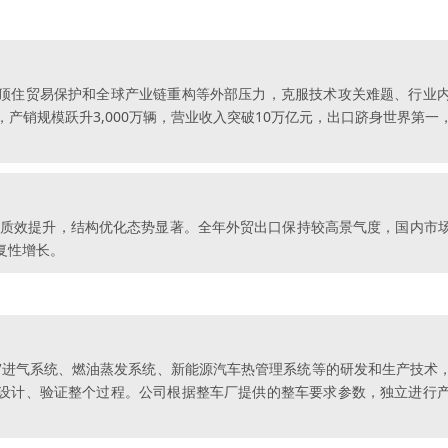
行业顶住贸易保护和全球产业链重构等外部压力，克服技术攻关难题、行
产销规模跃升3,000万辆，营业收入突破10万亿元，出口跻身世界第
增、质效提升，结构优化态势显著。全年外贸出口保持较高景气度，国内市
复性增长。
EV进气系统、燃油蒸发系统、新能源汽车热管理系统等的研发和生产技
设计、验证整个过程。公司根据整车厂提供的整车要求参数，独立进行