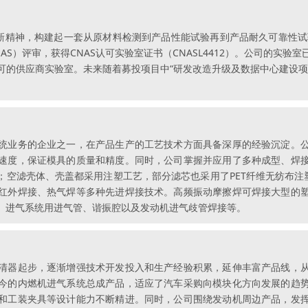
新精神，构建起一套从原材料检测到产品性能试验再到产品耐久可靠性试
S）评审，获得CNAS认可实验室证书（CNASL4412）。公司的实
可的供应商实验室。未来随着募投项目中“研发改造升级及数据中心建设项
统业务的企业之一，在产品生产的工艺技术方面具备深厚的经验沉淀。
速度，保证模具的质量和精度。同时，公司掌握并应用了多种成型、焊
成型；空滤壳体、壳盖都采用注塑工艺，部分滤芯也采用了PET纤维无纺布
红外焊接、热气焊等多种先进焊接技术。高频振动摩擦焊可焊接大型的
、进气系统用进气管、谐振腔以及发动机进气歧管焊接等。
清器起步，逐渐增强技术开发投入和生产经验积累，延伸丰富产品线，
今的内燃机进气系统总成产品，适应了汽车采购向模块化方向发展的趋
和工装夹具等设计能力不断精进。同时，公司围绕发动机周边产品，发