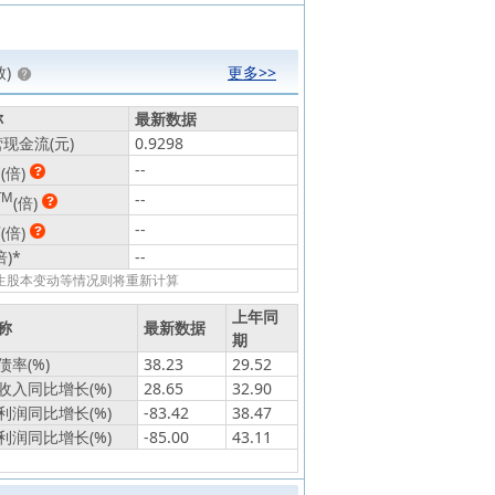
)
更多>>
称
最新数据
现金流(元)
0.9298
动
--
(倍)
TM
--
(倍)
静
--
(倍)
倍)
*
--
发生股本变动等情况则将重新计算
上年同
称
最新数据
期
率(%)
38.23
29.52
收入同比增长(%)
28.65
32.90
利润同比增长(%)
-83.42
38.47
利润同比增长(%)
-85.00
43.11