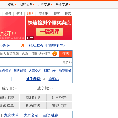
登录
我的菜单
证券交易
基金交易
险
|
债券
|
视频
|
股吧
|
基金吧
|
博客
|
搜索
ce数据
手机买基金 牛市赚不停>
0
更多>>
龙虎榜单
限售解禁
大宗交易
期指持仓
融资融券
|
港股通(深)
净买额
-
-
成交量: --
成交额:
--
同行比较
盈利预测
研究报告
龙虎榜单
机构评级
智能点评
龙虎榜单
大宗交易
融资融券
|
|
|