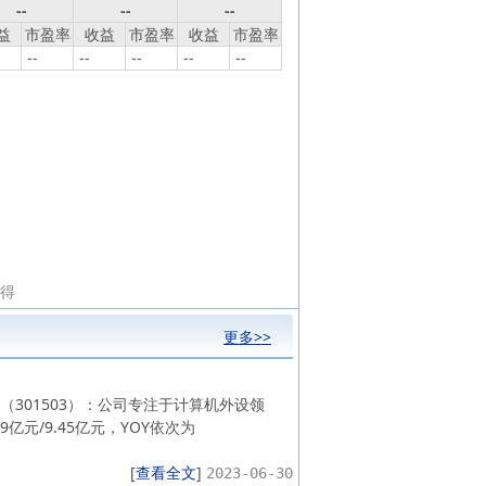
--
--
--
益
市盈率
收益
市盈率
收益
市盈率
--
--
--
--
--
所得
更多>>
301503）：公司专注于计算机外设领
亿元/9.45亿元，YOY依次为
[
查看全文
]
2023-06-30