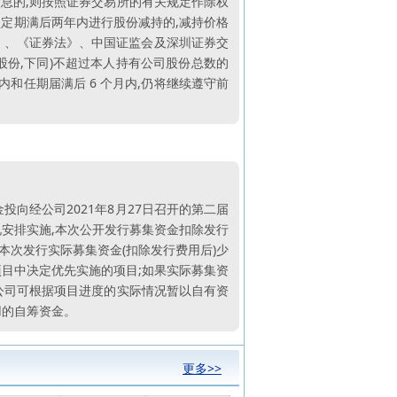
息的,则按照证券交易所的有关规定作除权
在锁定期满后两年内进行股份减持的,减持价格
法》、《证券法》、中国证监会及深圳证券交
股份,下同)不超过本人持有公司股份总数的
内和任期届满后 6 个月内,仍将继续遵守前
向经公司2021年8月27日召开的第二届
情况安排实施,本次公开发行募集资金扣除发行
本次发行实际募集资金(扣除发行费用后)少
项目中决定优先实施的项目;如果实际募集资
公司可根据项目进度的实际情况暂以自有资
用的自筹资金。
更多>>