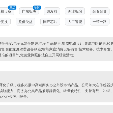
三级
地区
算机设备
广东板块
破发股
创业板综
融资融券
子竞技
贬值受益
国产芯片
人工智能
一带一路
件开发;电子元器件制造;电子产品销售;集成电路设计;集成电路销售;模
销售;智能家庭消费设备制造;智能家庭消费设备销售;技术服务、技术开
批准的项目外,凭营业执照依法自主开展经营活动)
薄化升级，稳步拓展中高端商务办公外设市场产品。公司加大在传感器
续航能力。商务办公类产品兼顾静音化、轻量化特性，支持有线、2.4G
元化办公应用场景。