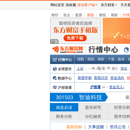
网站首页
加收藏
移动客户端
东方财富
天天
财经
|
焦点
|
股票
|
新股
|
期指
|
期权
|
行情
指数
|
期指
|
期权
|
个股
|
板块
|
行情中心
上证
：
%
(涨:
平:
跌:
)
深证
全球股市
-
-
-元
新股申购
新股日历
资金流向
A
数据中心
沪股通
资金流入
沪深港通
-
-
智迪科技
301503
最
操盘必读
股东研究
经营分
财务分析
分红融资
股本结
最新指标
大事提醒
资讯公告
|
|
|