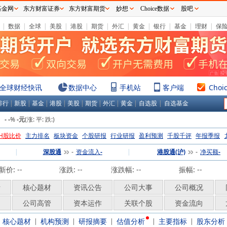
基金网
东方财富证券
东方财富期货
妙想
Choice数据
股吧
|
数据
|
全球
|
美股
|
港股
|
期货
|
外汇
|
黄金
|
银行
|
基金
|
理财
|
保
全球财经快讯
数据中心
手机站
客户端
Choi
排行
|
新股
|
基金
|
港股
|
美股
|
期货
|
外汇
|
黄金
|
自选股
|
自选基金
：
%
(涨:
平:
跌:
)
-
-
-元
H股比价
主力排名
板块资金
个股研报
行业研报
盈利预测
千股千评
年报季报
|
深股通
资金流入
|
港股通(沪)
净买额
-
-
-
-
新价:
--
涨跌:
--
涨跌幅:
--
振幅: --
析
核心题材
资讯公告
公司大事
公司概况
构
公司高管
资本运作
关联个股
资金流向
核心题材
机构预测
研报摘要
估值分析
主要指标
股东分析
|
|
|
|
|