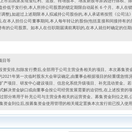
司上市后因派发现金红利、送股、转增股本、增发新股等原因进行除权、除
末收盘价低于发行价,本人所持公司股票的锁定期限自动延长 6 个月。本人
应调整),如超过上述期限本人拟减持公司股份的,本人承诺将按照《公司
,在本人担任公司董事期间,本人每年转让的股份(包括直接和间接持有的
转让持有的公司股票。如本人在任职期届满前离职的,在本人就任时确定的任期
项目等
资安排,扣除发行费后,全部用于公司主营业务相关的项目。本次募集资金投
开的2021年第一次临时股东大会审议确定,由董事会根据项目的轻重缓急
扩产项目、研发中心建设项目、信息化系统升级项目、补充流动资金。若
式解决资金缺口或由董事会按公司经营发展需要的迫切性,在上述投资的
超过部分将用于补充公司与主营业务相关的运营资金。募集资金到位之前,
募集资金到位后,按募集资金使用管理的相关规定置换本次发行前已投入使