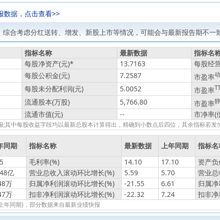
报数据，点击查看>>
，综合考虑分红送转、增发、新股上市等情况，可能会与最新报告期不一致
指标名称
最新数据
指标名
每股净资产(元)
*
13.7163
每股经营
每股公积金(元)
7.2587
市盈率
每股未分配利润(元)
5.0052
T
市盈率
流通股本(万股)
5,766.80
市盈率
流通市值(元)
--
市净率(
绩快报;其中每股收益字段均以最新总股本计算得出，精确到小数点后四位，其余指标若
年同期
指标名称
最新数据
上年同期
指标名
5
毛利率(%)
14.10
17.10
资产负债
048亿
营业总收入滚动环比增长(%)
5.59
5.70
营业总
48万
归属净利润滚动环比增长(%)
-21.55
6.61
归属净
47万
扣非净利润滚动环比增长(%)
-22.32
7.24
扣非净
报(上年同期)，部分数据来自最新业绩快报