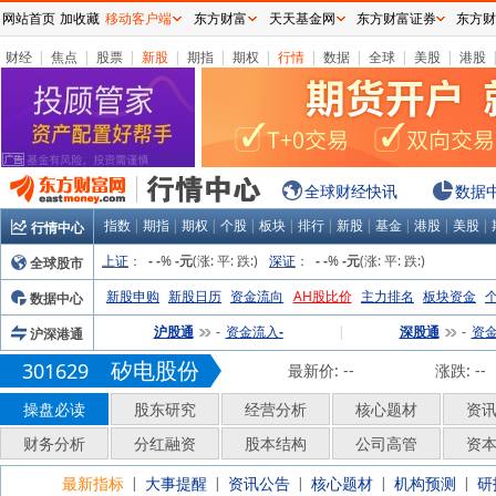
网站首页
加收藏
移动客户端
东方财富
天天基金网
东方财富证券
东方财
财经
|
焦点
|
股票
|
新股
|
期指
|
期权
|
行情
|
数据
|
全球
|
美股
|
港股
全球财经快讯
数据
指数
|
期指
|
期权
|
个股
|
板块
|
排行
|
新股
|
基金
|
港股
|
美股
|
行情中心
上证
：
%
(涨:
平:
跌:
)
深证
：
%
(涨:
平:
跌:
)
全球股市
-
-
-元
-
-
-元
新股申购
新股日历
资金流向
AH股比价
主力排名
板块资金
数据中心
沪股通
资金流入
|
深股通
资
沪深港通
-
-
-
矽电股份
301629
最新价:
--
涨跌:
--
操盘必读
股东研究
经营分析
核心题材
资
财务分析
分红融资
股本结构
公司高管
资
最新指标
大事提醒
资讯公告
核心题材
机构预测
研
|
|
|
|
|