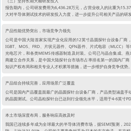
（三）坚持长期大额研发投入
报告期内，公司研发费用为6,436.28万元，占营业收入的比重为1
大对半导体测试技术的研发投入力度，进一步提升公司相关产品的研
产品性能优势突出，市场竞争力领先
公司是中国大陆首家实现产业化应用的12英寸晶圆探针台设备厂商
IGBT、MOS、FRD、片状元器件、QFN器件、片式电容（MLCC）等功
光电芯片，和各类MEMS传感器制造及封装。公司已与晶合集成、
商建立合作关系，是中国大陆探针台市场市占率排名第一的国内厂商
知识产权布局和相关专业人才积累等措施，进一步维护自身竞争优势
产品组合持续完善，应用场景广泛覆盖
公司是国内产品覆盖面最广的晶圆探针台设备厂商，产品类型涵盖手动
的晶圆测试。公司晶粒探针台已达到行业领先水平，适用于4-6英寸PD
本土市场深度布局，服务响应高效及时
我国已连续多年成为全球最大的半导体消费市场，据SEMI预测，2022
陆，占比达31.91%。公司的主要竞争对手为日本的东京电子、东