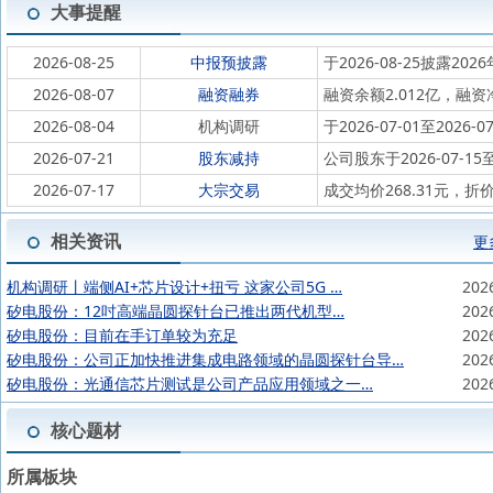
大事提醒
2026-08-25
中报预披露
于2026-08-25披露202
2026-08-07
融资融券
融资余额2.012亿，融资净
2026-08-04
机构调研
于2026-07-01至2
2026-07-21
股东减持
公司股东于2026-07-15
2026-07-17
大宗交易
成交均价268.31元，折
相关资讯
更
机构调研丨端侧AI+芯片设计+扭亏 这家公司5G …
202
矽电股份：12吋高端晶圆探针台已推出两代机型…
202
矽电股份：目前在手订单较为充足
202
矽电股份：公司正加快推进集成电路领域的晶圆探针台导…
202
矽电股份：光通信芯片测试是公司产品应用领域之一…
202
核心题材
所属板块