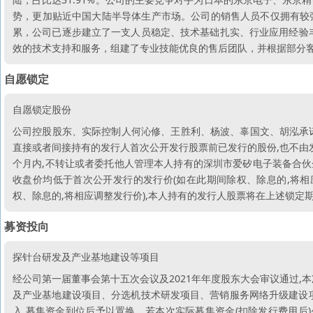
势，更加贴近中国大陆半导体生产市场。公司的销售人员不仅拥有较
累，公司已逐步建立了一支人员稳定、技术基础扎实、行业应用经验丰
效的技术支持和服务，组建了专业技能优良的售后团队，并根据部分
自愿锁定
自愿锁定股份
公司控股股东、实际控制人何沁修、王胜利、杨波、辜国文、胡泓承诺
直接或者间接持有的发行人首次公开发行股票前已发行的股份,也不由
个月内,不转让或者委托他人管理本人持有的深圳市爱矽电子装备合伙企
收盘价均低于首次公开发行的发行价(如在此期间除权、除息的,将相
权、除息的,将相应调整发行价),本人持有的发行人股票将在上述锁定
募资投向
探针台研发及产业基地建设等项目
经公司第一届董事会第十五次会议及2021年年度股东大会审议通过,
及产业基地建设项目、分选机技术研发项目、营销服务网络升级建设
入,募集资金到位后予以置换。若本次实际募集资金(扣除发行费用后