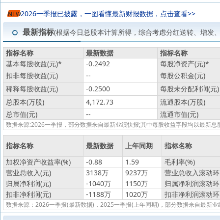
2026一季报已披露，一图看懂最新财报数据，点击查看>>
NEW
最新指标
(根据今日总股本计算所得，综合考虑分红送转、增发
指标名称
最新数据
指标名称
基本每股收益(元)
*
-0.2492
每股净资产(元)
*
扣非每股收益(元)
--
每股公积金(元)
稀释每股收益(元)
-0.2500
每股未分配利润(元)
总股本(万股)
4,172.73
流通股本(万股)
总市值(元)
--
流通市值(元)
数据来源:2026一季报，部分数据来自最新业绩快报;其中每股收益字段均以最
指标名称
最新数据
上年同期
指标名称
加权净资产收益率(%)
-0.88
1.59
毛利率(%)
营业总收入(元)
3138万
9237万
营业总收入滚动环比
归属净利润(元)
-1040万
1150万
归属净利润滚动环比
扣非净利润(元)
-1188万
1020万
扣非净利润滚动环比
数据来源：2026一季报(最新数据)，2025一季报(上年同期)，部分数据来自最新