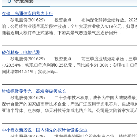
研报摘要
存储、光通信应用蓄力上行
矽电股份(301629) 投资要点 布局深化静待业绩释放。202
响，公司经营业绩呈现阶段性波动，全年实现营业收入4.19亿元，归母净
随着近期大额订单正式落地、下游高景气赛道景气度逐步回升…
矽创精备，电智芯测
矽电股份(301629) 投资要点 前三季度业绩短期承压，三季度
少20.54%；实现归母净利润0.25亿元，同比减少61.30%；实现扣非归
同比增加41.51%；实现归母…
针锋探微显华光，高端突破领成长
矽电股份(301629) 二十余年技术积累，成长为中国大陆规模最
探针台量产的国家级高新技术企业，产品广泛应用于光电芯片、集成电
亚迪半导体、燕东微、华天科技等集成电路产线。公司是大陆首家实现
中小盘次新股说：国内领先的探针台设备企业
矽电股份(301629) 境内领先的探针台设备制造企业，持续受