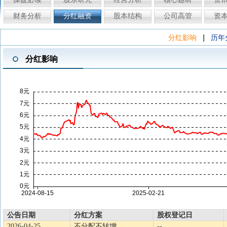
财务分析
分红融资
股本结构
公司高管
资
|
分红影响
历年
分红影响
公告日期
分红方案
股权登记日
2026-04-25
不分配不转增
--