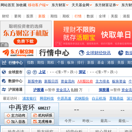
网站首页
加收藏
移动客户端
东方财富
天天基金网
东方财富证券
东方财
财经
|
要闻
|
股票
|
新股
|
期指
|
期权
|
行情
|
数据
|
全球
|
美股
|
港股
全球财经快讯
数
指数
|
期指
|
期权
|
个股
|
板块
|
排行
|
新股
|
基金
|
港股
|
美股
|
期
行情中心
上证
：
-
-
-
(涨:
-
平:
-
跌:
-
)
深证
：
-
-
-
(涨:
-
平:
-
跌:
-
)
全球股市
数据中心
新股申购
新股日历
资金流向
AH股比价
主力排名
板块资金
个
沪深港通
沪股通
暂停
资金流入
0.00
万
|
深股通
暂停
资金流
最近访问：
浦发银行
网宿科技
中原高速
武钢股份
白云机场
景顺鼎益
深1
中再资环
弘业股份
富临运业
隆基机械
中国一重
中航精机
江铃汽车
--
600217
--
--
今开:
--
昨收:
--
最高:
--
最低:
--
操盘必读
股东研究
经营分析
核心题材
资