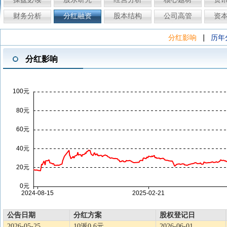
财务分析
分红融资
股本结构
公司高管
资
|
分红影响
历年
分红影响
公告日期
分红方案
股权登记日
2026-05-25
10派0.6元
2026-06-01