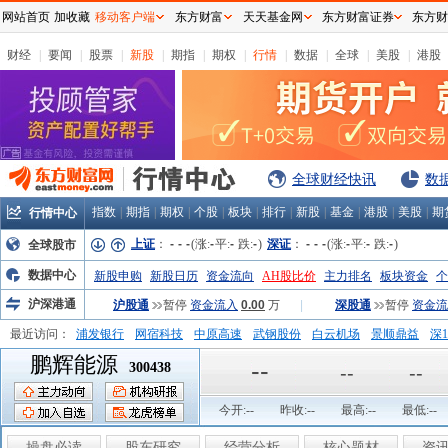
网站首页
加收藏
移动客户端
东方财富
天天基金网
东方财富证券
东方财
财经
|
要闻
|
股票
|
新股
|
期指
|
期权
|
行情
|
数据
|
全球
|
美股
|
港股
全球财经快讯
数
指数
|
期指
|
期权
|
个股
|
板块
|
排行
|
新股
|
基金
|
港股
|
美股
|
期
行情中心
上证
：
-
-
-
(涨:
-
平:
-
跌:
-
)
深证
：
-
-
-
(涨:
-
平:
-
跌:
-
)
全球股市
数据中心
新股申购
新股日历
资金流向
AH股比价
主力排名
板块资金
个
沪深港通
沪股通
暂停
资金流入
0.00
万
|
深股通
暂停
资金流
最近访问：
浦发银行
网宿科技
中原高速
武钢股份
白云机场
景顺鼎益
深1
鹏辉能源
弘业股份
富临运业
隆基机械
中国一重
中航精机
江铃汽车
--
300438
--
--
今开:
--
昨收:
--
最高:
--
最低:
--
操盘必读
股东研究
经营分析
核心题材
资