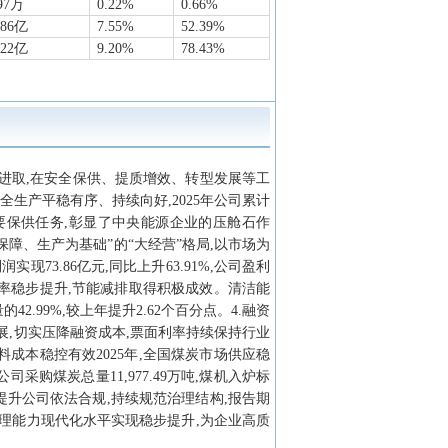
97万
0.22%
0.66%
.86亿
7.55%
52.39%
.22亿
9.20%
78.43%
搏进取,在安全保供、提质增效、转型发展等工
全生产平稳有序、持续向好,2025年公司累计
重要保供任务,彰显了中央能源企业的压舱石作
保障、生产为基础”的“大经营”格局,以市场为
现73.86亿元,同比上升63.91%,公司盈利
效率稳步提升,节能减排取得积极成效。清洁能
的42.99%,较上年提升2.62个百分点。4.融资
展,切实压降融资成本,票面利率持续保持行业
燃料成本稳控有效2025年,全国煤炭市场供应稳
采购煤炭总量11,977.49万吨,煤机入炉标
平稳步提升公司依法合规,持续规范治理结构,报告期
理能力现代化水平实现稳步提升,为企业高质