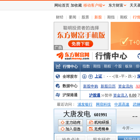
网站首页
加收藏
移动客户端
东方财富
天天
财经
|
要闻
|
股票
|
新股
|
期指
|
期权
|
行
指数
|
期指
|
期权
|
个股
|
板块
|
排
行情中心
上证
：
-
-
-
(涨:
-
平:
-
跌:
-
)
全球股市
数据中心
新股申购
新股日历
资金流向
A
沪深港通
沪股通
暂停
资金流入
0.00
最近访问：
浦发银行
网宿科技
中原高速
武
大唐发电
弘业股份
富临运业
隆基机械
中
--
601991
今开:
--
操盘必读
股东研究
经营分