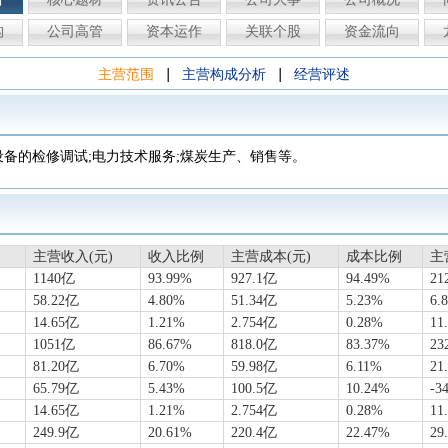
构
公司高管
资本运作
关联个股
资金流向
|
|
主营范围
主营构成分析
经营评述
设备的检修调试;电力技术服务;煤炭生产、销售等。
主营收入(元)
收入比例
主营成本(元)
成本比例
主
1140亿
93.99%
927.1亿
94.49%
21
58.22亿
4.80%
51.34亿
5.23%
6.
14.65亿
1.21%
2.754亿
0.28%
11
1051亿
86.67%
818.0亿
83.37%
23
81.20亿
6.70%
59.98亿
6.11%
21
65.79亿
5.43%
100.5亿
10.24%
-3
14.65亿
1.21%
2.754亿
0.28%
11
249.9亿
20.61%
220.4亿
22.47%
29