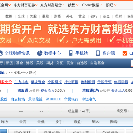
基金网
东方财富证券
东方财富期货
妙想
Choice数据
股吧
情
|
数据
|
全球
|
美股
|
港股
|
期货
|
外汇
|
黄金
|
银行
|
基金
|
理财
|
保
全球财经快讯
数据中心
手机站
客户端
C
行
|
新股
|
基金
|
港股
|
美股
|
期货
|
外汇
|
黄金
|
自选股
|
自选基金
深证
：
-
-
-
(涨:
-
平:
-
跌:
-
)
H股比价
主力排名
板块资金
个股研报
行业研报
盈利预测
千股千评
年报季报
万
|
深股通
暂停
资金流入
0.00
万
|
港股通(沪)
暂停
资金流入
0.00
钢股份
白云机场
景顺鼎益
深100ETF
华夏银行
中恒电气
国一重
中航精机
江铃汽车
--
--
成交额：
--
成交量：
--
(手)
昨收:
--
最高:
--
最低:
--
换手:
--
市盈:
--
量比:
--
振幅:
--
析
核心题材
资讯公告
公司大事
公司概况