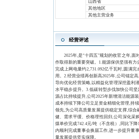
山西省
其他地区
其他主营业务
经营评述
2025年,是“十四五”规划的收官之
作取得新的重要突破。1.能源保供坚强有力公
完成上网电量约2,731.092亿千瓦时
用。2.经营业绩再创新高2025年,公司锚
导向优化经营策略,以精益化管理深挖盈利潜力,实
水平稳步提升。3.低碳转型步伐加快公司坚
源占比持续提升,公司2025年新增清洁能源装机5,
成本持续下降公司立足资金精细化管理,持续
领先,为公司高质量发展提供稳定支撑,综合融资
健、需求平缓、价格理性回归,公司深化采购策略
煤单价完成742.4元/吨（不含税）,同比下降
内顺利完成董事会换届工作,进一步提升董
量发展提供坚实保障。