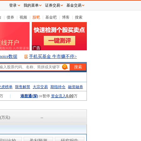
登录
我的菜单
证券交易
基金交易
险
|
债券
|
视频
|
股吧
|
基金吧
|
博客
|
搜索
hoice数据
手机买基金 牛市赚不停>
0
龙虎榜单
限售解禁
大宗交易
期指持仓
融资融券
万
|
港股通(深)
暂停
资金流入
0.00
万
(万元)
--
同行比较
盈利预测
研究报告