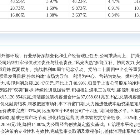
48.55亿
3.97%
48.23亿
4.47%
31
20.73亿
1.69%
9.873亿
0.91%
10
16.86亿
1.38%
3.637亿
0.34%
13
年,面对外部环境、行业形势深刻变化和生产经营艰巨任务,公司乘势而上、拼
司始终扛牢保供政治责任与社会责任,“风光火热”多能互补、协同发力,安
,圆满完成迎峰度夏度冬、抗战胜利80周年纪念活动、党的二十届四中全会等
定高质量发展目标,持续构建“市场为导向、利润为中心、营销为龙头、燃料为
现利润总额128.47亿元,同比上升48.99%,归属于上市公司股东的净利润实
定践行“双碳”目标,持续推进低碳转型,积极推进煤电三改联动,能源利用
120.854兆瓦,清洁能源装机容量合计达37,058.081兆瓦,约占总装机容量
优化融资结构,积极把握市场利率下行窗口期,大力推进低成本融资渠道拓
成本完成2.33%,同比压降30个BP,创公司“十四五”期间最低水平。5.
,精准把握市场节奏,强化精益运营,将成本管控贯穿全链条。2025年,公司
128.94元/吨,降幅14.80%,为公司经营创效奠定坚实基础。6.治理水
事会决策的专业性和有效性,完成监事会取消及章程修订,整体治理体系和治