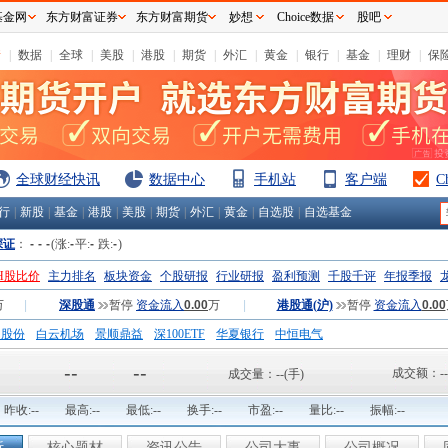
基金网
东方财富证券
东方财富期货
妙想
Choice数据
股吧
情
|
数据
|
全球
|
美股
|
港股
|
期货
|
外汇
|
黄金
|
银行
|
基金
|
理财
|
保
全球财经快讯
数据中心
手机站
客户端
C
行
|
新股
|
基金
|
港股
|
美股
|
期货
|
外汇
|
黄金
|
自选股
|
自选基金
深证
：
-
-
-
(涨:
-
平:
-
跌:
-
)
H股比价
主力排名
板块资金
个股研报
行业研报
盈利预测
千股千评
年报季报
万
|
深股通
暂停
资金流入
0.00
万
|
港股通(沪)
暂停
资金流入
0.00
钢股份
白云机场
景顺鼎益
深100ETF
华夏银行
中恒电气
国一重
中航精机
江铃汽车
--
--
成交额：
--
成交量：
--
(手)
昨收:
--
最高:
--
最低:
--
换手:
--
市盈:
--
量比:
--
振幅:
--
析
核心题材
资讯公告
公司大事
公司概况