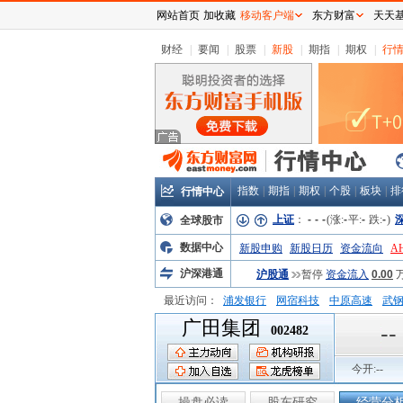
网站首页
加收藏
移动客户端
东方财富
天天
财经
|
要闻
|
股票
|
新股
|
期指
|
期权
|
行
指数
|
期指
|
期权
|
个股
|
板块
|
排
行情中心
上证
：
-
-
-
(涨:
-
平:
-
跌:
-
)
全球股市
数据中心
新股申购
新股日历
资金流向
A
沪深港通
沪股通
暂停
资金流入
0.00
最近访问：
浦发银行
网宿科技
中原高速
武
广田集团
弘业股份
富临运业
隆基机械
中
--
002482
今开:
--
操盘必读
股东研究
经营分