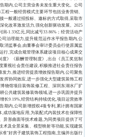
告期内,公司主营业务未发生重大变化。公司
修工程一般经营模式主要环节包括业务营销、
接一般通过招投标、邀标的方式取得,采取市
深化改革激发活力,强化创新驱动发展。2025
润-1.33亿元,同比减亏33.86%；经营活动产
强化公司治理能力,提升规范运作水平报告期内,公
,取消监事会,由董事会审计委员会行使原属监
运行,完成合规管理体系建设项目核心成果交
制度》《薪酬管理制度》,出台《员工奖惩制
度重视社会责任建设,积极推进社会责任报告
发力,推进经营提质增效报告期内,公司聚焦
极发挥协同效应,进一步强化大型建筑装饰工程
然博物馆项目装饰装修工程、深圳东湖水厂扩
耕公共建筑装修装饰领域,进一步巩固并提升
增长9.19%,经营结构持续优化,项目运营效率
期内,公司新增授权4项专利,累计拥有国家
体,成功落地应用,为装配式内装技术在保障性
、异形曲面等技术难题,为同类项目提供了可
AR技术及全景采集、模型映射等功能,实现建筑
标准”好房子建筑装饰工程指南,主编并出版行