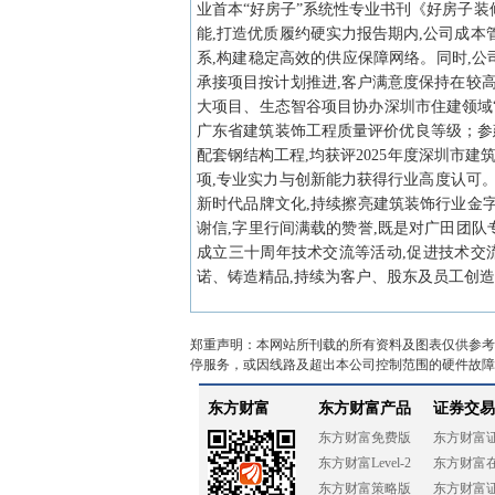
业首本“好房子”系统性专业书刊《好房子
能,打造优质履约硬实力报告期内,公司成
系,构建稳定高效的供应保障网络。同时,公
承接项目按计划推进,客户满意度保持在较
大项目、生态智谷项目协办深圳市住建领域“
广东省建筑装饰工程质量评价优良等级；参
配套钢结构工程,均获评2025年度深圳市
项,专业实力与创新能力获得行业高度认可。
新时代品牌文化,持续擦亮建筑装饰行业金
谢信,字里行间满载的赞誉,既是对广田团
成立三十周年技术交流等活动,促进技术交
诺、铸造精品,持续为客户、股东及员工创造
郑重声明：本网站所刊载的所有资料及图表仅供参考
停服务，或因线路及超出本公司控制范围的硬件故障