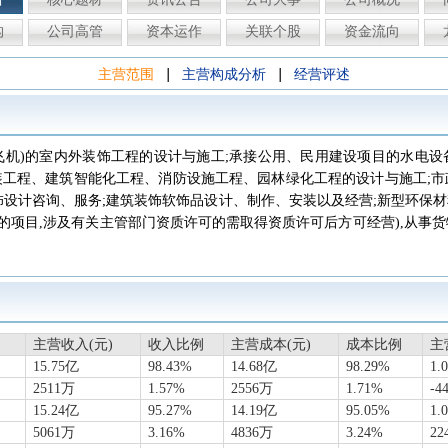
构
公司高管
资本运作
关联个股
资金流向
|
|
主营范围
主营构成分析
经营评述
飞机)的室内外装饰工程的设计与施工;承接公用、民用建设项目的水电设
装工程、建筑智能化工程、消防设施工程、园林绿化工程的设计与施工;市
饰设计咨询、服务;建筑装饰软饰品设计、制作、安装以及经营;新型环保
的项目,涉及有关主管部门资质许可的需取得资质许可后方可经营),从事货
主营收入(元)
收入比例
主营成本(元)
成本比例
主
15.75亿
98.43%
14.68亿
98.29%
1.
2511万
1.57%
2556万
1.71%
-4
15.24亿
95.27%
14.19亿
95.05%
1.
5061万
3.16%
4836万
3.24%
22