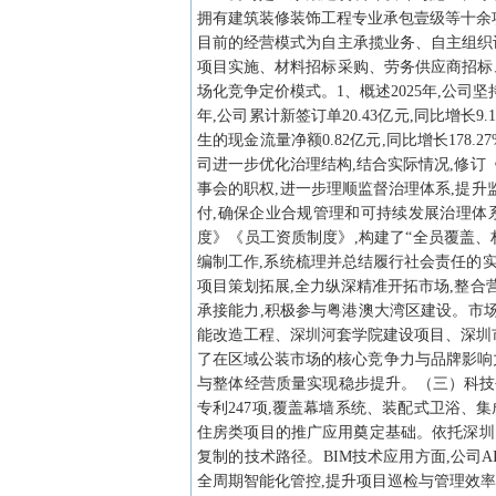
拥有建筑装修装饰工程专业承包壹级等十余
目前的经营模式为自主承揽业务、自主组织
项目实施、材料招标采购、劳务供应商招标
场化竞争定价模式。1、概述2025年,公司
年,公司累计新签订单20.43亿元,同比增长9.
生的现金流量净额0.82亿元,同比增长178
司进一步优化治理结构,结合实际情况,修订
事会的职权,进一步理顺监督治理体系,提
付,确保企业合规管理和可持续发展治理体
度》《员工资质制度》,构建了“全员覆盖
编制工作,系统梳理并总结履行社会责任的
项目策划拓展,全力纵深精准开拓市场,整合
承接能力,积极参与粤港澳大湾区建设。市
能改造工程、深圳河套学院建设项目、深圳
了在区域公装市场的核心竞争力与品牌影响力。2
与整体经营质量实现稳步提升。（三）科技
专利247项,覆盖幕墙系统、装配式卫浴、
住房类项目的推广应用奠定基础。依托深圳
复制的技术路径。BIM技术应用方面,公司A
全周期智能化管控,提升项目巡检与管理效率