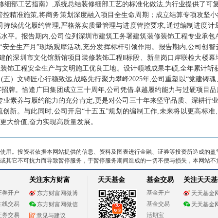
装修细部工艺指南》,系统总结装修细部工艺的标准化做法,为行业提供了可
本管控精准施策,将商务策划深度融入项目全生命周期；成立结算专项攻坚小
司持续优化履约管理,严格落实质量管理与进度管控要求,通过编制进度计
高水平。报告期内,公司位列深圳市建筑工务署建筑装修装饰工程专业承包A
安全生产月”现场观摩活动,充分发挥标杆引领作用。报告期内,公司创智云
建的深圳市文化馆新馆项目装修装饰工程Ⅱ标段、新皇岗口岸联检大楼幕
建筑装饰工程安全生产与文明施工优良工地。设计领域成果丰硕,全年累计斩获
(五）文铸匠心行稳致远,战略先行聚力攀峰2025年,公司重塑以“党建铸
字招牌。恰逢广田集团成立三十周年,公司凭借卓越履约能力与过硬项目品
队专业素养与履约能力的充分肯定,更是对公司三十年来坚守品质、深耕行
流创新。与此同时,公司开启“十五五”规划的编制工作,未来将以更高标准
更大价值,奋力实现高质量发展。
使用。投资者依据本网站提供的信息、资料及图表进行金融、证券等投资所造成的盈
或其它不可抗力而导致暂停服务，于暂停服务期间造成的一切不便与损失，本网站不