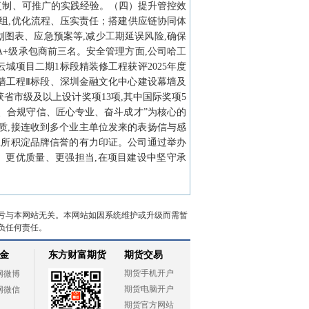
复制、可推广的实践经验。（四）提升管控效
组,优化流程、压实责任；搭建供应链协同体
划图表、应急预案等,减少工期延误风险,确保
+级承包商前三名。安全管理方面,公司哈工
城项目二期1标段精装修工程获评2025年度
墙工程Ⅱ标段、深圳金融文化中心建设幕墙及
省市级及以上设计奖项13项,其中国际奖项5
魂、合规守信、匠心专业、奋斗成才”为核心的
质,接连收到多个业主单位发来的表扬信与感
业所积淀品牌信誉的有力印证。公司通过举办
、更优质量、更强担当,在项目建设中坚守承
亏与本网站无关。本网站如因系统维护或升级而需暂
负任何责任。