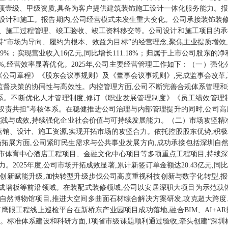
项壹级、甲级资质,具备为客户提供建筑装饰施工设计一体化服务能力。报
设计和施工。报告期内,公司经营模式未发生重大变化。公司承接装饰装
、施工过程管理、竣工验收、竣工资料移交等。公司设计和施工项目的承
坚持“市场为导向、履约为根本、效益为目标”的经营理念,聚焦主业提质增效,
19%；实现营业收入16亿元,同比增长111.18%；归属于上市公司股东的净利
.27%,经营效率显著优化。2025年,公司主要经营管理工作如下：（一）
《公司章程》《股东会议事规则》及《董事会议事规则》,完成监事会改革
升监督决策的协同性与高效性。内控管理方面,公司不断完善合规体系管理和
系。不断优化人才管理制度,修订《职业发展管理制度》《员工绩效管理
、权责共担”考核体系。在稳健推进公司治理与内部管理提升的同时,公司高
实践与成效,持续强化企业社会价值与可持续发展能力。（二）市场攻坚精准
营销、设计、施工资源,实现开拓市场的攻坚合力。依托控股股东优势,积
场拓展方面,公司紧盯民生需求与公共事业发展方向,成功承接包括深圳自
市体育中心酒店工程项目、金融文化中心项目等多项重点工程项目,持续深
025年度,公司市场开拓成效显著,累计新签订单金额达20.43亿元,同比
创新赋能升级,加快转型升级步伐公司高度重视科技创新与数字化转型,报告
集成墙板等前沿领域。在装配式装修领域,公司以安居深职大项目为示范载
自然博物馆项目,推进大空间多曲面石材综合解决方案研发,攻克超大跨度
I鹰眼工程线上巡检平台在新桥东产业园项目成功落地,融合BIM、AI+
。标准体系建设和科研方面,1项省市级课题顺利通过验收,牵头创建“深圳