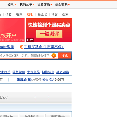
登录
我的菜单
证券交易
基金交易
险
|
债券
|
视频
|
股吧
|
基金吧
|
博客
|
搜索
hoice数据
手机买基金 牛市赚不停>
2
龙虎榜单
限售解禁
大宗交易
期指持仓
融资融券
万
|
港股通(深)
暂停
资金流入
0.00
万
(万元)
--
同行比较
盈利预测
研究报告