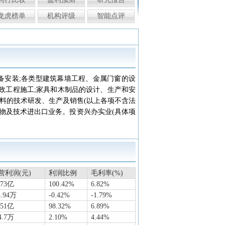
龙虎榜单
机构评级
智能点评
备安装;各类型建筑幕墙工程、金属门窗的设
政工程施工;家具和木制品的设计、生产和安
材料的技术研发、生产及销售(以上各项不含法
物及技术进出口业务。投资兴办实业(具体项
营利润(元)
利润比例
毛利率(%)
073亿
100.42%
6.82%
4.94万
-0.42%
-1.79%
051亿
98.32%
6.89%
4.7万
2.10%
4.44%