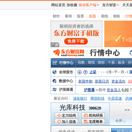
网站首页
加收藏
移动客户端
东方财富
天天
财经
|
要闻
|
股票
|
新股
|
期指
|
期权
|
行
指数
|
期指
|
期权
|
个股
|
板块
|
排
行情中心
上证
：
-
-
-
(涨:
-
平:
-
跌:
-
)
全球股市
数据中心
新股申购
新股日历
资金流向
A
沪深港通
沪股通
暂停
资金流入
0.00
最近访问：
浦发银行
网宿科技
中原高速
武
光库科技
弘业股份
富临运业
隆基机械
中
--
300620
今开:
--
操盘必读
股东研究
经营分