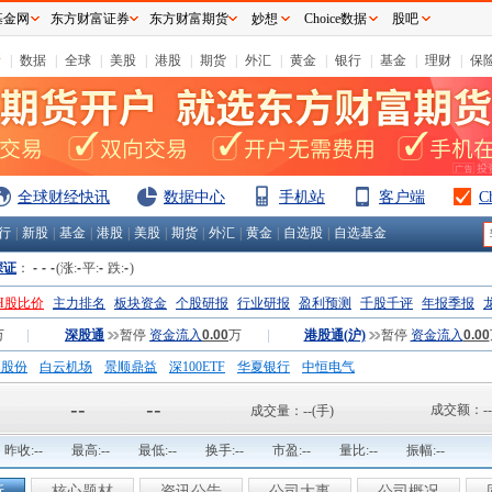
基金网
东方财富证券
东方财富期货
妙想
Choice数据
股吧
情
|
数据
|
全球
|
美股
|
港股
|
期货
|
外汇
|
黄金
|
银行
|
基金
|
理财
|
保
全球财经快讯
数据中心
手机站
客户端
C
行
|
新股
|
基金
|
港股
|
美股
|
期货
|
外汇
|
黄金
|
自选股
|
自选基金
深证
：
-
-
-
(涨:
-
平:
-
跌:
-
)
H股比价
主力排名
板块资金
个股研报
行业研报
盈利预测
千股千评
年报季报
万
|
深股通
暂停
资金流入
0.00
万
|
港股通(沪)
暂停
资金流入
0.00
钢股份
白云机场
景顺鼎益
深100ETF
华夏银行
中恒电气
国一重
中航精机
江铃汽车
--
--
成交额：
--
成交量：
--
(手)
昨收:
--
最高:
--
最低:
--
换手:
--
市盈:
--
量比:
--
振幅:
--
析
核心题材
资讯公告
公司大事
公司概况