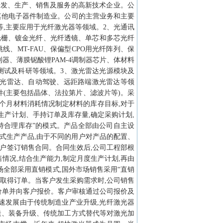
研发、生产、销售及服务的高新技术企业。公
其他电子器件制造业。公司的主营业务和主要
,主要应用于光纤激光器等领域。2、光通讯
纤光栅、镀金光纤、光纤透镜、单芯和多芯光纤
跳线、MT-FAU、保偏型CPO用光纤阵列、保
制器、薄膜铌酸锂PAM-4调制器芯片、体材料
测试及科研等领域。3、激光雷达光源模块及
激光雷达、自动驾驶、远距路端激光雷达等领
件(主要包括晶体、法拉第片、滤波片等)。采
个月材料消耗情况制定材料的库存目标,对于
生产计划、手持订单及库存量,确定采购计划,
持合理库存”的模式。产品全部由公司自主设
单式生产产品,由于不同的用户对产品的配置、
客户签订销售合同。合同生效后,公司工程部根
情况,结合生产能力,制定月度生产计划,再由
场全部采用直销模式,国外市场销售采用“直销
及取得订单。当客户发生采购需求时,公司销售
价单并向客户报价。客户审核通过公司报价及
速发展由于传统制造业产业升级,光纤激光器
造、装备升级、传统加工方式替代等对激光加