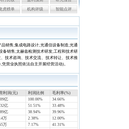
龙虎榜单
机构评级
智能点评
品销售;集成电路设计;光通信设备制造;光通
全设备销售;太赫兹检测技术研发;工程和技术研
发、技术咨询、技术交流、技术转让、技术推
外,凭营业执照依法自主开展经营活动)。
营利润(元)
利润比例
毛利率(%)
109亿
100.00%
34.66%
632亿
51.51%
33.48%
989亿
38.94%
39.96%
14万
2.38%
12.00%
65万
7.17%
41.31%