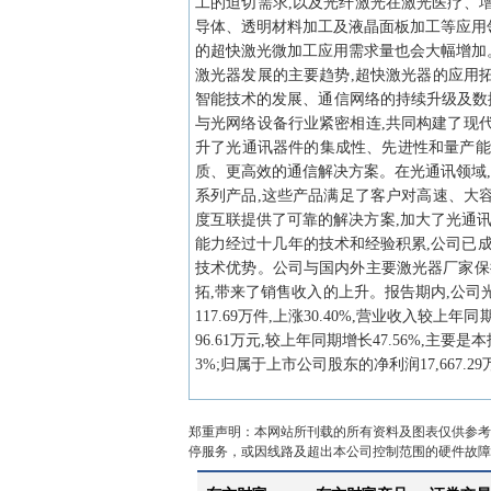
工的迫切需求,以及光纤激光在激光医疗、
导体、透明材料加工及液晶面板加工等应用
的超快激光微加工应用需求量也会大幅增加
激光器发展的主要趋势,超快激光器的应用
智能技术的发展、通信网络的持续升级及数
与光网络设备行业紧密相连,共同构建了现
升了光通讯器件的集成性、先进性和量产能
质、更高效的通信解决方案。在光通讯领域,
系列产品,这些产品满足了客户对高速、大
度互联提供了可靠的解决方案,加大了光通
能力经过十几年的技术和经验积累,公司已
技术优势。公司与国内外主要激光器厂家保
拓,带来了销售收入的上升。报告期内,公司光通讯
117.69万件,上涨30.40%,营业收入较上年同
96.61万元,较上年同期增长47.56%,主要
3%;归属于上市公司股东的净利润17,667
郑重声明：本网站所刊载的所有资料及图表仅供参考
停服务，或因线路及超出本公司控制范围的硬件故障