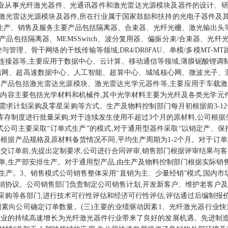
专业从事光纤激光器件、光通讯器件和激光雷达光源模块及器件的设计、
激光雷达光源模块及器件,所在行业属于国家鼓励和扶持的光电子器件及
、生产、销售及服务主要产品包括隔离器、合束器、光纤光栅、激光输出头等
品包括隔离器、MEMSSwitch、波分复用器、偏振分束/合束器、光
理、骨干网络的干线传输等领域;DR4/DR8FAU、单模/多模MT-MT
纤连接器等,主要应用于数据中心、云计算、移动通信等领域;薄膜铌酸锂调
信网、超高速数据中心、人工智能、超算中心、城域核心网、微波光子、
产品包括激光雷达光源模块、激光雷达光学元器件等,主要应用于车载
购内容主要包括光学材料和机械件,其中光学材料主要为光纤及各类光学元
需求计划采购及零星采购等方式。生产及物料控制部门每月初根据前3-12
库存制度进行批量采购;对于连续发生使用不超过3个月的原材料,公司根据
式公司主要采取“订单式生产”的模式,对于通用型器件采取“以销定产、保
根据产品规格及原材料备货情况不同,平均生产周期为1-2个月。对于订
交订单前,先提出定制要求,公司进行合同评审,销售部门根据评审结果与
,生产部安排生产。对于通用型产品,由生产及物料控制部门根据实际销售
产。3、销售模式公司销售整体采用“直销为主、少量经销”模式,国内市
经销协议。公司销售部门负责制定公司销售计划,开发新客户、维护老客户
采购等各部门,进行技术可行性评估和经济可行性评估,评估通过后编制报
因素向公司确定订单数量。(三)主要的业绩驱动因素1、光纤激光器行业快
行业的持续高速增长为光纤激光器件行业带来了良好的发展机遇。先进制