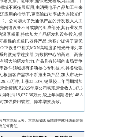
市场支撑。近年来,超快激光器成为晶圆、半
领域不断拓展应用,由消费电子产品加工带来
泛应用的推动下,更高输出功率成为连续光纤
。2、公司加大了光通讯产品的开发投入人工
光网络设备不可或缺的组成部分,其行业发展
深厚积累,持续加大产品研发和设备投入,提
可靠性的光通讯器件产品,为客户提供了更优
OCS设备中相关MXN高精度多维光纤阵列等
系列微光学连接器,为数据中心的高速、高密
有强大的研发能力,产品具有较强的市场竞争
率器件领域拥有多项核心专利技术,具备较强
,根据客户需求不断推出新产品,加大市场开
.73万件,上涨33.50%,销量较上年同期增加
1)经营业绩情况2025年度公司实现营业收入147,3
润18,037.36万元,较上年同期增长148.8
长,同时加强费用管控、降本增效所致。
亏与本网站无关。本网站如因系统维护或升级而需暂
负任何责任。