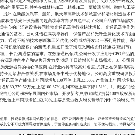
增材制造和无人驾驶领域的应用,为公司快速发展提供了良好的外部环境及
领域的重要工具,并将在微材料加工、精准加工、薄玻璃切割、微纳加工等
。另外,在新能源汽车、船舶、航天等高新技术领域需求和增材制造技术广
拓展和连续光纤激光器向超高功率方向发展也带动了公司产品的市场需求
据中心的广泛建设将共同推动光通讯器件行业快速增长。光通讯器件作为
代通信的基石。公司凭借在高功率器件、保偏产品和光纤金属化技术方面的
力。通过不断的技术创新和工艺优化,公司成功开发出一系列高性能、高
公司积极响应客户的新需求,重点开发了海底光网络光纤馈通器(密封节)、
容量、长距离通信的需求。在数据通讯领域,公司开发了应用于CPO产品的
讯有源器件的生产和销售开发力度,满足了日益增长的市场需求。3、公司具
成为无源器件的核心供应商,在行业内具有较高知名度,尤其是在保偏和高功
持长期紧密合作关系,在市场竞争中处于优势地位。公司高度重视研发投入
器件产能较上年同期增加130万件,上涨33.33%,产量较上年同期增加129
期增加39,379.52万元,上涨100.37%,毛利率较上年下降1.51%。1、概述(
是本报告期公司积极拓展国内外市场、开发新客户,收购武汉捷普100%股权所致;净利
.29万元,较上年同期增长163.76%,主要是营业收入增长带动了净利润的增
使用。投资者依据本网站提供的信息、资料及图表进行金融、证券等投资所造成的盈
或其它不可抗力而导致暂停服务，于暂停服务期间造成的一切不便与损失，本网站不