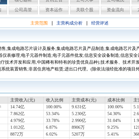
构
公司高管
资本运作
关联个股
资金流向
|
|
主营范围
主营构成分析
经营评述
销售;集成电路芯片设计及服务;集成电路芯片及产品制造;集成电路芯片及产
器仪表修理;电子元器件制造;电子元器件批发;信息安全设备制造;信息安
治疗技术开发和应用,中国稀有和特有的珍贵优良品种);技术服务、技术开
制系统装置销售;非居住房地产租赁;进出口代理。(除依法须经批准的项目
主营收入(元)
收入比例
主营成本(元)
成本比例
主
件
14.74亿
100.00%
9.631亿
100.00%
5.
7.862亿
53.34%
5.230亿
54.30%
2.
4.979亿
33.78%
2.990亿
31.04%
1.
1.012亿
6.87%
8906万
9.25%
12
8872万
6.02%
5207万
5.41%
36