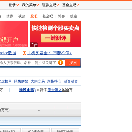
登录
我的菜单
证券交易
基金交易
险
|
债券
|
视频
|
股吧
|
基金吧
|
博客
|
搜索
hoice数据
手机买基金 牛市赚不停>
1
龙虎榜单
限售解禁
大宗交易
期指持仓
融资融券
万
|
港股通(深)
暂停
资金流入
0.00
万
(万元)
--
同行比较
盈利预测
研究报告