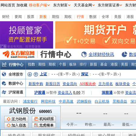
网站首页
加收藏
移动客户端
东方财富
天天基金网
东方财富证券
东方财
财经
|
要闻
|
股票
|
新股
|
期指
|
期权
|
行情
|
数据
|
全球
|
美股
|
港股
全球财经快讯
数
指数
|
期指
|
期权
|
个股
|
板块
|
排行
|
新股
|
基金
|
港股
|
美股
|
期
行情中心
上证
：
-
-
-
(涨:
-
平:
-
跌:
-
)
深证
：
-
-
-
(涨:
-
平:
-
跌:
-
)
全球股市
数据中心
新股申购
新股日历
资金流向
AH股比价
主力排名
板块资金
个
沪深港通
沪股通
暂停
资金流入
0.00
万
|
深股通
暂停
资金流
最近访问：
浦发银行
网宿科技
中原高速
武钢股份
白云机场
景顺鼎益
深1
武钢股份
弘业股份
富临运业
隆基机械
中国一重
中航精机
江铃汽车
--
600005
--
--
今开:
--
昨收:
--
最高:
--
最低:
--
操盘必读
股东研究
经营分析
核心题材
资