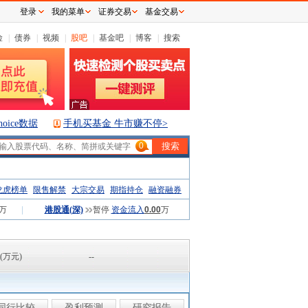
登录
我的菜单
证券交易
基金交易
险
|
债券
|
视频
|
股吧
|
基金吧
|
博客
|
搜索
hoice数据
手机买基金 牛市赚不停>
0
龙虎榜单
限售解禁
大宗交易
期指持仓
融资融券
万
|
港股通(深)
暂停
资金流入
0.00
万
(万元)
--
同行比较
盈利预测
研究报告