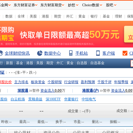
基金网
东方财富证券
东方财富期货
妙想
Choice数据
股吧
情
|
数据
|
全球
|
美股
|
港股
|
期货
|
外汇
|
黄金
|
银行
|
基金
|
理财
|
保
全球财经快讯
数据中心
手机站
客户端
C
行
|
新股
|
基金
|
港股
|
美股
|
期货
|
外汇
|
黄金
|
自选股
|
自选基金
深证
：
-
-
-
(涨:
-
平:
-
跌:
-
)
H股比价
主力排名
板块资金
个股研报
行业研报
盈利预测
千股千评
年报季报
万
|
深股通
暂停
资金流入
0.00
万
|
港股通(沪)
暂停
资金流入
0.00
钢股份
白云机场
景顺鼎益
深100ETF
华夏银行
中恒电气
国一重
中航精机
江铃汽车
--
--
成交额：
--
成交量：
--
(手)
昨收:
--
最高:
--
最低:
--
换手:
--
市盈:
--
量比:
--
振幅:
--
析
核心题材
资讯公告
公司大事
公司概况