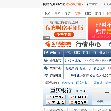
网站首页
加收藏
移动客户端
东方财富
天天
财经
|
要闻
|
股票
|
新股
|
期指
|
期权
|
行
指数
|
期指
|
期权
|
个股
|
板块
|
排
行情中心
上证
：
-
-
-
(涨:
-
平:
-
跌:
-
)
全球股市
数据中心
新股申购
新股日历
资金流向
A
沪深港通
沪股通
暂停
资金流入
0.00
最近访问：
浦发银行
网宿科技
中原高速
武
重庆银行
弘业股份
富临运业
隆基机械
中
--
601963
今开:
--
操盘必读
股东研究
经营分