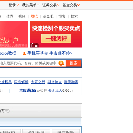
登录
我的菜单
证券交易
基金交易
险
|
债券
|
视频
|
股吧
|
基金吧
|
博客
|
搜索
hoice数据
手机买基金 牛市赚不停>
0
龙虎榜单
限售解禁
大宗交易
期指持仓
融资融券
万
|
港股通(深)
暂停
资金流入
0.00
万
(万元)
--
同行比较
盈利预测
研究报告