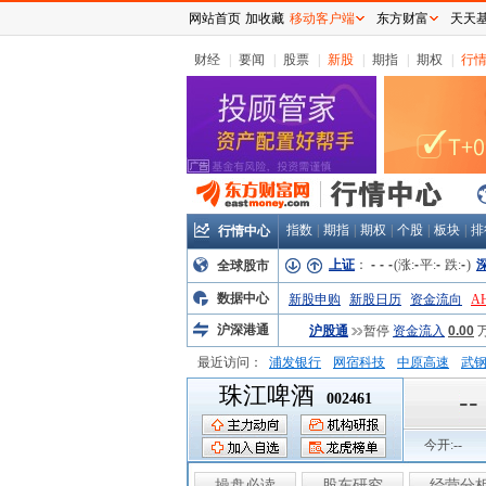
网站首页
加收藏
移动客户端
东方财富
天天
财经
|
要闻
|
股票
|
新股
|
期指
|
期权
|
行
指数
|
期指
|
期权
|
个股
|
板块
|
排
行情中心
上证
：
-
-
-
(涨:
-
平:
-
跌:
-
)
全球股市
数据中心
新股申购
新股日历
资金流向
A
沪深港通
沪股通
暂停
资金流入
0.00
最近访问：
浦发银行
网宿科技
中原高速
武
珠江啤酒
弘业股份
富临运业
隆基机械
中
--
002461
今开:
--
操盘必读
股东研究
经营分