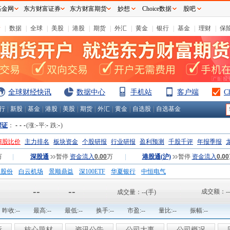
基金网
东方财富证券
东方财富期货
妙想
Choice数据
股吧
情
|
数据
|
全球
|
美股
|
港股
|
期货
|
外汇
|
黄金
|
银行
|
基金
|
理财
|
保
全球财经快讯
数据中心
手机站
客户端
C
行
|
新股
|
基金
|
港股
|
美股
|
期货
|
外汇
|
黄金
|
自选股
|
自选基金
深证
：
-
-
-
(涨:
-
平:
-
跌:
-
)
H股比价
主力排名
板块资金
个股研报
行业研报
盈利预测
千股千评
年报季报
万
|
深股通
暂停
资金流入
0.00
万
|
港股通(沪)
暂停
资金流入
0.00
钢股份
白云机场
景顺鼎益
深100ETF
华夏银行
中恒电气
国一重
中航精机
江铃汽车
--
--
成交额：
--
成交量：
--
(手)
昨收:
--
最高:
--
最低:
--
换手:
--
市盈:
--
量比:
--
振幅:
--
析
核心题材
资讯公告
公司大事
公司概况