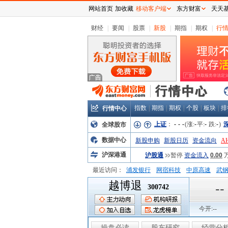
网站首页
加收藏
移动客户端
东方财富
天天
财经
|
要闻
|
股票
|
新股
|
期指
|
期权
|
行
指数
|
期指
|
期权
|
个股
|
板块
|
排
行情中心
上证
：
-
-
-
(涨:
-
平:
-
跌:
-
)
全球股市
数据中心
新股申购
新股日历
资金流向
A
沪深港通
沪股通
暂停
资金流入
0.00
最近访问：
浦发银行
网宿科技
中原高速
武
越博退
弘业股份
富临运业
隆基机械
中
--
300742
今开:
--
操盘必读
股东研究
经营分