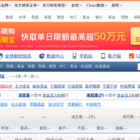
基金网
东方财富证券
东方财富期货
妙想
Choice数据
股吧
情
|
数据
|
全球
|
美股
|
港股
|
期货
|
外汇
|
黄金
|
银行
|
基金
|
理财
|
保
全球财经快讯
数据中心
手机站
客户端
C
行
|
新股
|
基金
|
港股
|
美股
|
期货
|
外汇
|
黄金
|
自选股
|
自选基金
深证
：
-
-
-
(涨:
-
平:
-
跌:
-
)
H股比价
主力排名
板块资金
个股研报
行业研报
盈利预测
千股千评
年报季报
万
|
深股通
暂停
资金流入
0.00
万
|
港股通(沪)
暂停
资金流入
0.00
钢股份
白云机场
景顺鼎益
深100ETF
华夏银行
中恒电气
国一重
中航精机
江铃汽车
--
--
成交额：
--
成交量：
--
(手)
昨收:
--
最高:
--
最低:
--
换手:
--
市盈:
--
量比:
--
振幅:
--
析
核心题材
资讯公告
公司大事
公司概况