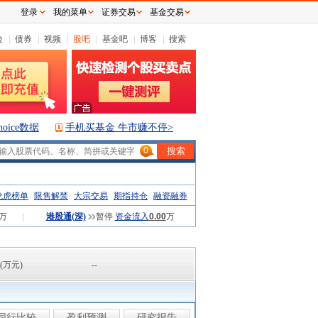
登录
我的菜单
证券交易
基金交易
险
|
债券
|
视频
|
股吧
|
基金吧
|
博客
|
搜索
hoice数据
手机买基金 牛市赚不停>
0
龙虎榜单
限售解禁
大宗交易
期指持仓
融资融券
万
|
港股通(深)
暂停
资金流入
0.00
万
(万元)
--
同行比较
盈利预测
研究报告