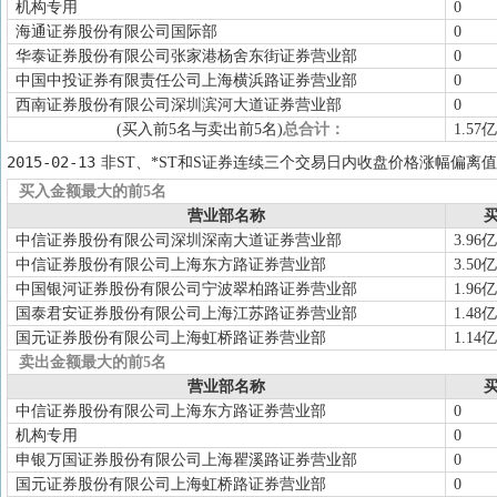
机构专用
0
海通证券股份有限公司国际部
0
华泰证券股份有限公司张家港杨舍东街证券营业部
0
中国中投证券有限责任公司上海横浜路证券营业部
0
西南证券股份有限公司深圳滨河大道证券营业部
0
(买入前5名与卖出前5名)
总合计：
1.57亿
2015-02-13
非ST、*ST和S证券连续三个交易日内收盘价格涨幅偏离值
买入金额最大的前5名
营业部名称
买
中信证券股份有限公司深圳深南大道证券营业部
3.96亿
中信证券股份有限公司上海东方路证券营业部
3.50亿
中国银河证券股份有限公司宁波翠柏路证券营业部
1.96亿
国泰君安证券股份有限公司上海江苏路证券营业部
1.48亿
国元证券股份有限公司上海虹桥路证券营业部
1.14亿
卖出金额最大的前5名
营业部名称
买
中信证券股份有限公司上海东方路证券营业部
0
机构专用
0
申银万国证券股份有限公司上海瞿溪路证券营业部
0
国元证券股份有限公司上海虹桥路证券营业部
0