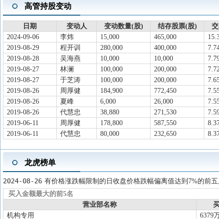
2026-01-06
新增概念
2026-01-06新增概念：DeepSeek概念
高管持股变动
2025-12-31
机构调研
于2025-12-01至2025-12-
日期
变动人
变动数量(股)
结存股票(股)
交
动,电话会议
2024-09-06
李炜
15,000
465,000
15.
2025-12-26
股东大会
于2025-12-26召开2025年第二次临
2019-08-29
程开训
280,000
400,000
7.7
2025-11-27
对外担保
对扬州乾照光电有限公司等多个被担
2019-08-28
吴海燕
10,000
10,000
7.7
2019-08-27
2025-10-30
林澜
三季报披露
100,000
2025年三季报归属净利润16.29亿元，
200,000
7.7
2019-08-27
于芝涛
100,000
200,000
7.6
2025-10-30
对外担保
对扬州乾照光电有限公司等多个被担
2019-08-26
周厚健
184,900
772,450
7.5
2025-10-14
股东大会
于2025-10-14召开2025年第一次临
2019-08-26
夏峰
6,000
26,000
7.5
2025-09-27
资本运作
为集中力量发展主业,海信视像科技股份
2019-08-26
代慧忠
38,880
271,530
7.5
2019-06-11
周厚健
178,800
587,550
8.3
份(对应2,017万股股份),收购方
2019-06-11
代慧忠
80,000
232,650
8.3
次交易价格为人民币15,050.39
司已取得的分红款5,621.338305万元
龙虎榜单
2025-09-27
资本运作
海信视像科技股份有限公司拟以自有资
有限公司共同持有的1项资产组,用于
2024-08-26
有价格涨跌幅限制的日收盘价格跌幅偏离值达到7%的前五
次交易价格为人民币14,059.33万元。
买入金额最大的前5名
营业部名称
买
2025-09-27
资本运作
海信视像科技股份有限公司控股子公司
机构专用
6379