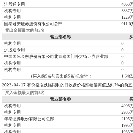
公司、佛山市顺德区容声塑胶有限公司
沪股通专用
4063
依据经评估的市场价值定价,本次交易价格
机构专用
3837
2025-09-08
限售解禁
2025-09-08解禁数量507.4万股
机构专用
1229
国泰君安证券股份有限公司总部
911.0
2025-08-26
中报披露
2025年中报归属净利润10.56亿元，同
卖出金额最大的前5名
2025-08-09
对外担保
对厦门乾照光电科技有限公司进行担
营业部名称
买
机构专用
0
沪股通专用
0
中国国际金融股份有限公司北京建国门外大街证券营业部
0
机构专用
0
机构专用
0
(买入前5名与卖出前5名)
总合计：
1.64亿
2023-04-17
有价格涨跌幅限制的日收盘价格涨幅偏离值达到7%的前五
买入金额最大的前5名
营业部名称
买
机构专用
4906
机构专用
2985
华泰证券股份有限公司总部
2195
机构专用
1995
机构专用
1933