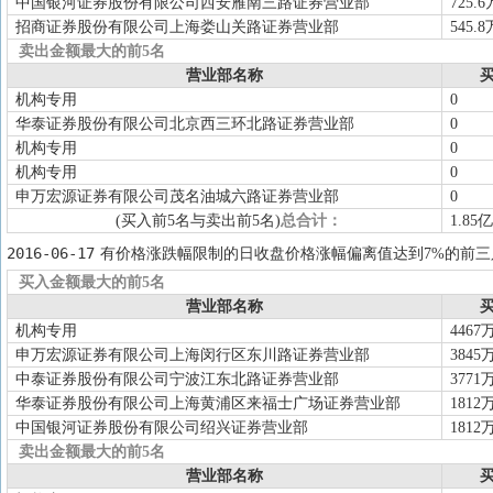
中国银河证券股份有限公司西安雁南三路证券营业部
725.6
招商证券股份有限公司上海娄山关路证券营业部
545.8
卖出金额最大的前5名
营业部名称
买
机构专用
0
华泰证券股份有限公司北京西三环北路证券营业部
0
机构专用
0
机构专用
0
申万宏源证券有限公司茂名油城六路证券营业部
0
(买入前5名与卖出前5名)
总合计：
1.85亿
2016-06-17
有价格涨跌幅限制的日收盘价格涨幅偏离值达到7%的前三
买入金额最大的前5名
营业部名称
买
机构专用
4467
申万宏源证券有限公司上海闵行区东川路证券营业部
3845
中泰证券股份有限公司宁波江东北路证券营业部
3771
华泰证券股份有限公司上海黄浦区来福士广场证券营业部
1812
中国银河证券股份有限公司绍兴证券营业部
1812
卖出金额最大的前5名
营业部名称
买