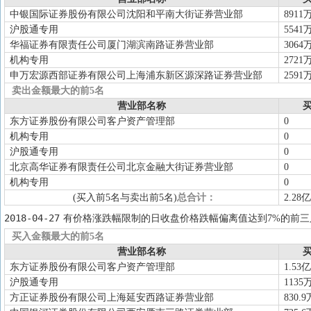
中银国际证券股份有限公司沈阳和平南大街证券营业部
8911
沪股通专用
5541
华福证券有限责任公司厦门湖滨南路证券营业部
3064
机构专用
2721
申万宏源西部证券有限公司上海浦东新区源深路证券营业部
2591
卖出金额最大的前5名
营业部名称
买
东方证券股份有限公司客户资产管理部
0
机构专用
0
沪股通专用
0
北京高华证券有限责任公司北京金融大街证券营业部
0
机构专用
0
(买入前5名与卖出前5名)
总合计：
2.28亿
2018-04-27
有价格涨跌幅限制的日收盘价格跌幅偏离值达到7%的前三
买入金额最大的前5名
营业部名称
买
东方证券股份有限公司客户资产管理部
1.53亿
沪股通专用
1135
方正证券股份有限公司上海延安西路证券营业部
830.9