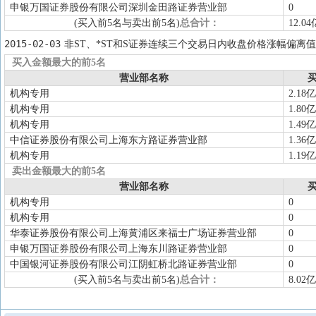
申银万国证券股份有限公司深圳金田路证券营业部
0
(买入前5名与卖出前5名)
总合计：
12.04
2015-02-03
非ST、*ST和S证券连续三个交易日内收盘价格涨幅偏离值
买入金额最大的前5名
营业部名称
买
机构专用
2.18亿
机构专用
1.80亿
机构专用
1.49亿
中信证券股份有限公司上海东方路证券营业部
1.36亿
机构专用
1.19亿
卖出金额最大的前5名
营业部名称
买
机构专用
0
机构专用
0
华泰证券股份有限公司上海黄浦区来福士广场证券营业部
0
申银万国证券股份有限公司上海东川路证券营业部
0
中国银河证券股份有限公司江阴虹桥北路证券营业部
0
(买入前5名与卖出前5名)
总合计：
8.02亿