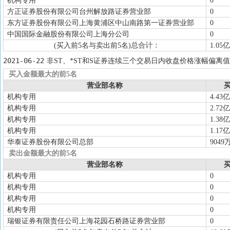
机构专用
0
方正证券股份有限公司台州解放路证券营业部
0
东方证券股份有限公司上海黄浦区中山南路第一证券营业部
0
中国国际金融股份有限公司上海分公司
0
(买入前5名与卖出前5名)
总合计：
1.05亿
2021-06-22
非ST、*ST和S证券连续三个交易日内收盘价格涨幅偏离值
买入金额最大的前5名
营业部名称
买
机构专用
4.43亿
机构专用
2.72亿
机构专用
1.38亿
机构专用
1.17亿
华泰证券股份有限公司总部
9049
卖出金额最大的前5名
营业部名称
买
机构专用
0
机构专用
0
机构专用
0
机构专用
0
瑞银证券有限责任公司上海花园石桥路证券营业部
0