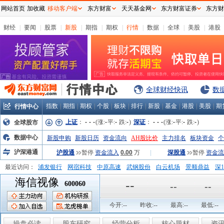
网站首页
加收藏
移动客户端
东方财富
天天基金网
东方财富证券
东方财
财经
|
要闻
|
股票
|
新股
|
期指
|
期权
|
行情
|
数据
|
全球
|
美股
|
港股
全球财经快讯
数
指数
|
期指
|
期权
|
个股
|
板块
|
排行
|
新股
|
基金
|
港股
|
美股
|
期
行情中心
上证
：
-
-
-
(涨:
-
平:
-
跌:
-
)
深证
：
-
-
-
(涨:
-
平:
-
跌:
-
)
全球股市
数据中心
新股申购
新股日历
资金流向
AH股比价
主力排名
板块资金
个
沪深港通
沪股通
暂停
资金流入
0.00
万
|
深股通
暂停
资金流
最近访问：
浦发银行
网宿科技
中原高速
武钢股份
白云机场
景顺鼎益
深1
海信视像
弘业股份
富临运业
隆基机械
中国一重
中航精机
江铃汽车
--
600060
--
--
今开:
--
昨收:
--
最高:
--
最低:
--
操盘必读
股东研究
经营分析
核心题材
资