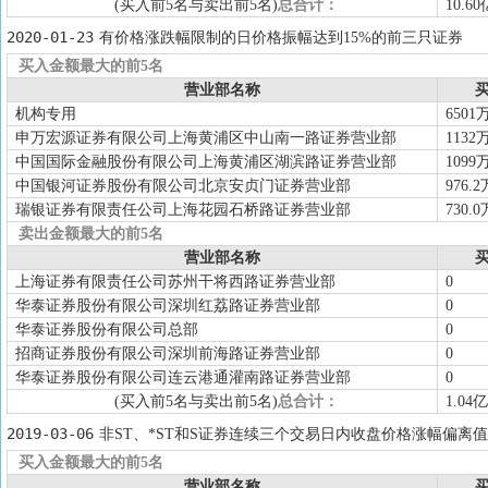
(买入前5名与卖出前5名)
总合计：
10.60
2020-01-23
有价格涨跌幅限制的日价格振幅达到15%的前三只证券
买入金额最大的前5名
营业部名称
买
机构专用
6501
申万宏源证券有限公司上海黄浦区中山南一路证券营业部
1132
中国国际金融股份有限公司上海黄浦区湖滨路证券营业部
1099
中国银河证券股份有限公司北京安贞门证券营业部
976.2
瑞银证券有限责任公司上海花园石桥路证券营业部
730.0
卖出金额最大的前5名
营业部名称
买
上海证券有限责任公司苏州干将西路证券营业部
0
华泰证券股份有限公司深圳红荔路证券营业部
0
华泰证券股份有限公司总部
0
招商证券股份有限公司深圳前海路证券营业部
0
华泰证券股份有限公司连云港通灌南路证券营业部
0
(买入前5名与卖出前5名)
总合计：
1.04亿
2019-03-06
非ST、*ST和S证券连续三个交易日内收盘价格涨幅偏离值
买入金额最大的前5名
营业部名称
买