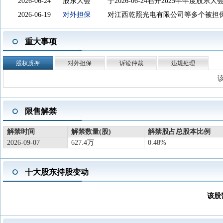
2026-06-24
股东大会
于2026-06-24召开2025年年度股东大
2026-06-19
对外担保
对江西乾照光电有限公司等多个被担
2026-06-05
机构调研
于2026-05-01至2026-05-30接
重大事项
议
2026-05-28
资本运作
海信视像科技股份有限公司(以下简称“
股权质押
对外担保
诉讼仲裁
违规处理
称“乾照光电”)拟与中建投资本管理(
股份有限公司(以下简称“建投华科”)
名,以工商注册登记名称为准,以下简称
限售解禁
金出资人民币15,300万元,持有合伙企业
2026-05-07
新增概念
2026-05-07新增概念：智能电视
查看
解禁时间
解禁数量(股)
解禁股占总股本比例
2026-04-29
一季报披露
2026年一季报归属净利润5.905亿元，
2026-09-07
627.4万
0.48%
2026-04-29
对外担保
对厦门乾照光电科技有限公司进行担
2026-04-29
股东户数
截止2026-03-31，公司A股股东户数为4
十大股东持股变动
2026-03-31
年报披露
2025年年报归属净利润24.54亿元，同
2026-02-06
对外担保
对厦门乾照光电科技有限公司等多个
该股
2026-01-19
新增概念
2026-01-19新增概念：工业互联
查看