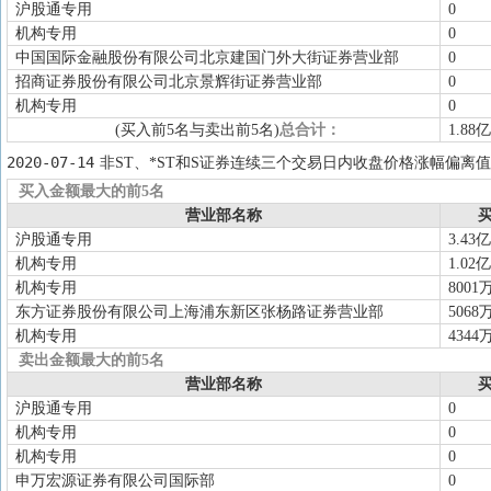
沪股通专用
0
机构专用
0
中国国际金融股份有限公司北京建国门外大街证券营业部
0
招商证券股份有限公司北京景辉街证券营业部
0
机构专用
0
(买入前5名与卖出前5名)
总合计：
1.88亿
2020-07-14
非ST、*ST和S证券连续三个交易日内收盘价格涨幅偏离值
买入金额最大的前5名
营业部名称
买
沪股通专用
3.43亿
机构专用
1.02亿
机构专用
8001
东方证券股份有限公司上海浦东新区张杨路证券营业部
5068
机构专用
4344
卖出金额最大的前5名
营业部名称
买
沪股通专用
0
机构专用
0
机构专用
0
申万宏源证券有限公司国际部
0