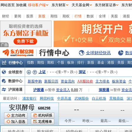
网站首页
加收藏
移动客户端
东方财富
天天基金网
东方财富证券
东方财
财经
|
要闻
|
股票
|
新股
|
期指
|
期权
|
行情
|
数据
|
全球
|
美股
|
港股
全球财经快讯
数
指数
|
期指
|
期权
|
个股
|
板块
|
排行
|
新股
|
基金
|
港股
|
美股
|
期
行情中心
上证
：
-
-
-
(涨:
-
平:
-
跌:
-
)
深证
：
-
-
-
(涨:
-
平:
-
跌:
-
)
全球股市
数据中心
新股申购
新股日历
资金流向
AH股比价
主力排名
板块资金
个
沪深港通
沪股通
暂停
资金流入
0.00
万
|
深股通
暂停
资金流
最近访问：
浦发银行
网宿科技
中原高速
武钢股份
白云机场
景顺鼎益
深1
安琪酵母
弘业股份
富临运业
隆基机械
中国一重
中航精机
江铃汽车
--
600298
--
--
今开:
--
昨收:
--
最高:
--
最低:
--
操盘必读
股东研究
经营分析
核心题材
资