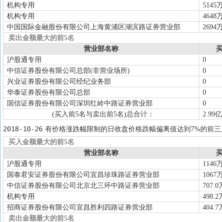
机构专用
5145
机构专用
4648
中国国际金融股份有限公司上海黄浦区湖滨路证券营业部
2694
卖出金额最大的前5名
营业部名称
买
沪股通专用
0
中信证券股份有限公司总部(非营业场所)
0
兴业证券股份有限公司经纪业务部
0
华泰证券股份有限公司总部
0
国信证券股份有限公司深圳红岭中路证券营业部
0
(买入前5名与卖出前5名)
总合计：
2.99亿
2018-10-26
有价格涨跌幅限制的日收盘价格跌幅偏离值达到7%的前三
买入金额最大的前5名
营业部名称
买
沪股通专用
1146
国泰君安证券股份有限公司宜昌珍珠路证券营业部
1067
中信证券股份有限公司北京北三环中路证券营业部
707.0
机构专用
498.2
招商证券股份有限公司宜昌胜利四路证券营业部
404.7
卖出金额最大的前5名