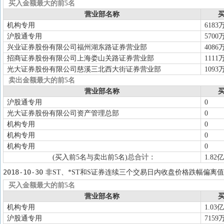
买入金额最大的前5名
营业部名称
买
机构专用
6183
沪股通专用
5700
兴业证券股份有限公司福州湖东路证券营业部
4086
招商证券股份有限公司上海娄山关路证券营业部
1111
光大证券股份有限公司慈溪三北西大街证券营业部
1093
卖出金额最大的前5名
营业部名称
买
沪股通专用
0
光大证券股份有限公司资产管理总部
0
机构专用
0
机构专用
0
机构专用
0
(买入前5名与卖出前5名)
总合计：
1.82亿
2018-10-30
非ST、*ST和S证券连续三个交易日内收盘价格跌幅偏离值
买入金额最大的前5名
营业部名称
买
机构专用
1.03亿
沪股通专用
7159