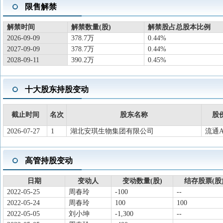
2026-04-30
机构调研
于2026-04-30接待调研，参与对
限售解禁
2026-04-28
一季报披露
2026年一季报归属净利润4.259亿元，
解禁时间
解禁数量(股)
解禁股占总股本比例
2026-04-28
股东户数
截止2026-03-31，公司A股股东户数为4
2026-09-09
378.7万
0.44%
2026-04-27
股东大会
于2026-04-27召开2025年年度股东大
2027-09-09
378.7万
0.44%
2026-03-31
年报披露
2025年年报归属净利润15.44亿元，同
2028-09-11
390.2万
0.45%
2026-03-19
资本运作
为优化公司管理架构,提高运营效率,
合并完成后,伊犁福邦新农业有限公司
十大股东持股变动
司依法承继。
2026-02-11
对外担保
对安琪酵母(宜昌高新区)有限公司进
截止时间
名次
股东名称
股
2026-01-24
资本运作
为深化与紫燕食品在调味品领域的合作,
2026-07-27
1
湖北安琪生物集团有限公司
流通
紫燕食品集团股份有限公司成立合资公
味品及相关业务。
高管持股变动
2026-01-24
资本运作
为加强产业链上下游协同,公司计划出资
日期
变动人
变动数量(股)
结存股票(股
关业务,进一步提升公司整体竞争力。
2022-05-25
周春玲
-100
--
2026-01-01
资本运作
为满足公司“十五五”市场规划需求,
2022-05-24
周春玲
100
100
施年产2.2万吨酵母生产线扩建项目。
2022-05-05
刘小坤
-1,300
--