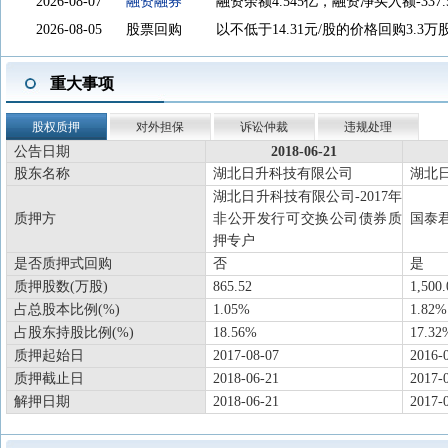
2026-08-07
融资融券
融资余额4.545亿，融资净买入额-337.
2026-08-05
股票回购
以不低于14.31元/股的价格回购3.
2026-08-04
对外担保
对安琪酵母(印尼)有限公司进行担保
重大事项
2026-07-16
对外担保
对安琪酵母(香港)有限公司进行担保
2026-07-09
机构调研
于2026-07-09接待调研，参与对
股权质押
对外担保
诉讼仲裁
违规处理
接待日活动
公告日期
2018-06-21
2026-07-09
投资互动
新增7条投资者互动内容。
股东名称
湖北日升科技有限公司
湖北
湖北日升科技有限公司-2017年
2026-06-30
股东大会
于2026-06-30召开2026年第一次临
质押方
非公开发行可交换公司债券质
国泰
2026-06-24
对外担保
对安琪酵母(柳州)有限公司等多个被
押专户
2026-06-19
资本运作
根据《投资合同》约定,国开发展基金出
是否质押式回购
否
是
亿元,公司出资1.2亿元,持股比例为70.
质押股数(万股)
865.52
1,500.
占总股本比例(%)
1.05%
购国开发展基金持有的柳州公司股权,合
1.82%
占股东持股比例(%)
18.56%
17.32
向国开发展基金支付回购价款0.51亿
质押起始日
2017-08-07
2016-
成后,公司持有柳州公司100%股权,
质押截止日
2018-06-21
2017-
2026-06-05
分红送转
2025年度分配10派5.5元(含税)，股权登记
解押日期
2018-06-21
2017-
2026-05-13
对外担保
对安琪酵母(赤峰)有限公司等多个被