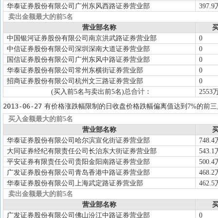
华泰证券股份有限公司广州东风西路证券营业部
397.9
卖出金额最大的前5名
营业部名称
买
中国银河证券股份有限公司南京洪武路证券营业部
0
中信证券股份有限公司深圳深南大道证券营业部
0
国信证券股份有限公司广州东风中路证券营业部
0
华泰证券股份有限公司常州东横街证券营业部
0
招商证券股份有限公司杭州文三路证券营业部
0
(买入前5名与卖出前5名)
总合计：
2553
2013-06-27
有价格涨跌幅限制的日收盘价格跌幅偏离值达到7%的前三
买入金额最大的前5名
营业部名称
买
华泰证券股份有限公司哈尔滨宣化街证券营业部
748.4
大同证券经纪有限责任公司长治东大街证券营业部
543.1
平安证券有限责任公司贵阳金阳南路证券营业部
500.4
广发证券股份有限公司青岛香港中路证券营业部
468.2
华泰证券股份有限公司上海武定路证券营业部
462.5
卖出金额最大的前5名
营业部名称
买
广发证券股份有限公司佛山汾江中路证券营业部
0