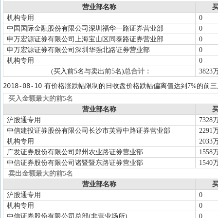
营业部名称
买
机构专用
0
中国国际金融股份有限公司深圳福华一路证券营业部
0
申万宏源证券有限公司上海宝山区同泰路证券营业部
0
申万宏源证券有限公司深圳华强北路证券营业部
0
机构专用
0
(买入前5名与卖出前5名)
总合计：
3823
2018-08-10
有价格涨跌幅限制的日收盘价格跌幅偏离值达到7%的前三
买入金额最大的前5名
营业部名称
买
沪股通专用
7328
中信建投证券股份有限公司长沙市芙蓉中路证券营业部
2291
机构专用
2033
广发证券股份有限公司郑州农业路证券营业部
1558
中信证券股份有限公司诸暨暨东路证券营业部
1540
卖出金额最大的前5名
营业部名称
买
沪股通专用
0
机构专用
0
中信证券股份有限公司总部(非营业场所)
0