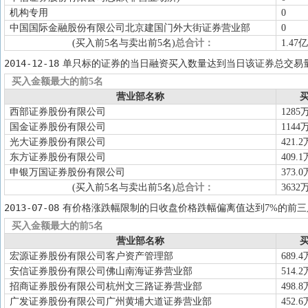
机构专用
0
中国国际金融股份有限公司北京建国门外大街证券营业部
0
(买入前5名与卖出前5名)
总合计：
1.47亿
2014-12-18
单只标的证券的当日融资买入数量达到当日该证券总交易量
买入金额最大的前5名
营业部名称
买
西部证券股份有限公司
1285
国金证券股份有限公司
1144
光大证券股份有限公司
421.2
东方证券股份有限公司
409.1
申银万国证券股份有限公司
373.0
(买入前5名与卖出前5名)
总合计：
3632
2013-07-08
有价格涨跌幅限制的日收盘价格跌幅偏离值达到7%的前三
买入金额最大的前5名
营业部名称
买
宏源证券股份有限公司客户资产管理部
689.4
安信证券股份有限公司佛山南海证券营业部
514.2
招商证券股份有限公司杭州文三路证券营业部
498.8
广发证券股份有限公司广州黄埔大道证券营业部
452.6