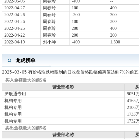
和安琪酵母(滨州)有限公司以同比例增
2022-05-05
周春玲
-400
--
2022-04-27
周春玲
100
400
俄罗斯公司资本金将达到4.5亿元。
2022-04-26
周春玲
-200
300
2025-12-31
股东大会
于2025-12-31召开2025年第五次临
2022-04-26
周春玲
100
300
2025-12-16
对外担保
对湖北福优农业科技有限公司进行担
2022-04-25
周春玲
200
400
2022-04-22
2025-11-22
资本运作
周春玲
为保障后续建设发展用地需求,安琪酵母
200
200
2022-04-19
刘小坤
-400
1,300
以实际为准。
2025-11-22
资本运作
为满足安琪酵母(阿尔及利亚)有限公
龙虎榜单
营,安琪酵母(埃及)有限公司(以下
增资。增资总额为298.51万美元,其
2025-03-05
有价格涨跌幅限制的日收盘价格跌幅偏离值达到7%的前五
尔及利亚公司的注册资本将增至438.5
买入金额最大的前5名
营业部名称
买
2025-11-22
资本运作
为进一步巩固并提升公司在非洲区域的
沪股通专用
9051
(埃及)有限公司拟在阿尔及利亚与博
机构专用
4165
配料业务。
机构专用
2106
机构专用
1733
机构专用
1732
卖出金额最大的前5名
营业部名称
买