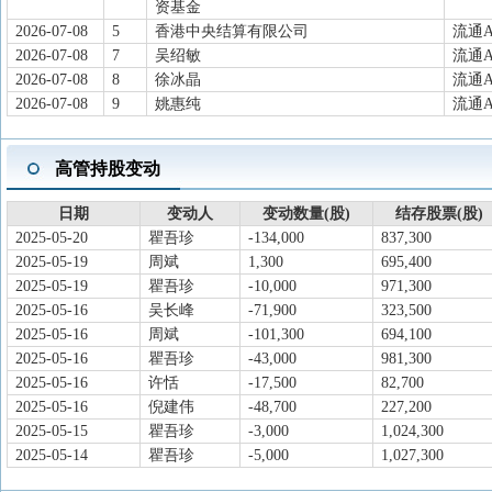
香港全资子公司的议案》,同意公司在
资基金
2026-07-08
5
香港中央结算有限公司
流通
本为1万美元,公司持有其100%股权。
2026-07-08
7
吴绍敏
流通
2026-03-16
股东大会
于2026-03-16召开2026年第一次临
2026-07-08
8
徐冰晶
流通
2026-01-30
龙虎榜
买入总额7731万元，卖出总额7261
2026-07-08
9
姚惠纯
流通
2025-12-22
沪深港通
将于2025-12-22调入深股通可买
2025-12-03
股东减持
浙江万隆曼卡龙投资有限公司于2025-09-
高管持股变动
2025-12-03
资本运作
为进一步优化公司管理架构,提高资产
日期
变动人
变动数量(股)
结存股票(股)
龙智信商贸有限公司拟吸收合并公司
2025-05-20
瞿吾珍
-134,000
837,300
智信商贸存续经营,智云商贸的独立法
2025-05-19
周斌
1,300
695,400
智信商贸依法承继。
2025-05-19
瞿吾珍
-10,000
971,300
2025-12-03
资本运作
为进一步优化公司管理架构,提高资产管
2025-05-16
吴长峰
-71,900
323,500
2025-05-16
周斌
-101,300
694,100
资子公司浙江曼卡龙智信商贸有限公司
2025-05-16
瞿吾珍
-43,000
981,300
贸有限公司(以下简称“智云商贸”)
2025-05-16
许恬
-17,500
82,700
被注销,其全部资产、债权、债务及
2025-05-16
倪建伟
-48,700
227,200
2025-05-15
瞿吾珍
-3,000
1,024,300
2025-10-30
三季报披露
2025年三季报归属净利润1.022亿元，
2025-05-14
瞿吾珍
-5,000
1,027,300
2025-10-30
机构调研
于2025-10-30接待调研，参与对象