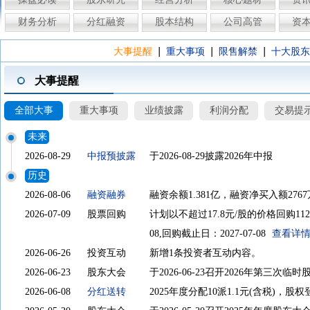
财务分析
分红融资
股本结构
公司高管
资
|
|
|
大事提醒
重大事项
限售解禁
十大股东
大事提醒
全部大事
重大事项
业绩披露
利润分配
交易提
未来
2026-08-29
中报预披露
于2026-08-29披露2026年中报
历史
2026-08-06
融资融券
融资余额1.381亿，融资净买入额276
2026-07-09
股票回购
计划以不超过17.8元/股的价格回购112
08,回购截止日：2027-07-08
查看详
2026-06-26
投资互动
新增1条投资者互动内容。
2026-06-23
股东大会
于2026-06-23召开2026年第三次临
2026-06-08
分红送转
2025年度分配10派1.1元(含税)，股权登记