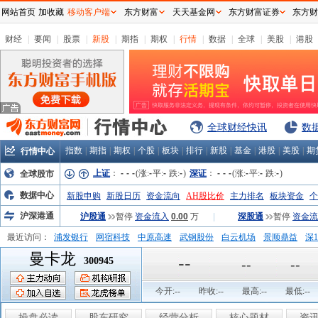
网站首页
加收藏
移动客户端
东方财富
天天基金网
东方财富证券
东方财
财经
|
要闻
|
股票
|
新股
|
期指
|
期权
|
行情
|
数据
|
全球
|
美股
|
港股
全球财经快讯
数
指数
|
期指
|
期权
|
个股
|
板块
|
排行
|
新股
|
基金
|
港股
|
美股
|
期
行情中心
上证
：
-
-
-
(涨:
-
平:
-
跌:
-
)
深证
：
-
-
-
(涨:
-
平:
-
跌:
-
)
全球股市
数据中心
新股申购
新股日历
资金流向
AH股比价
主力排名
板块资金
个
沪深港通
沪股通
暂停
资金流入
0.00
万
|
深股通
暂停
资金流
最近访问：
浦发银行
网宿科技
中原高速
武钢股份
白云机场
景顺鼎益
深1
曼卡龙
弘业股份
富临运业
隆基机械
中国一重
中航精机
江铃汽车
--
300945
--
--
今开:
--
昨收:
--
最高:
--
最低:
--
操盘必读
股东研究
经营分析
核心题材
资