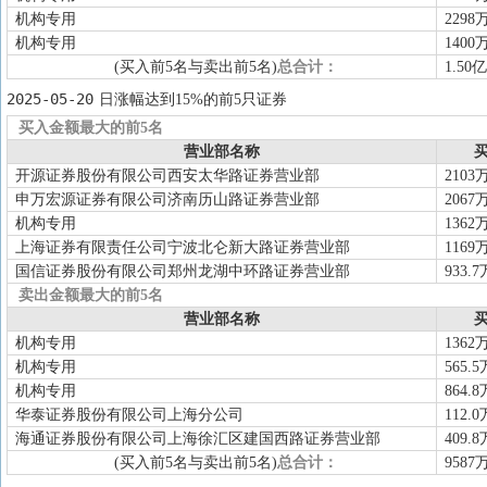
机构专用
2298
机构专用
1400
(买入前5名与卖出前5名)
总合计：
1.50亿
2025-05-20
日涨幅达到15%的前5只证券
买入金额最大的前5名
营业部名称
买
开源证券股份有限公司西安太华路证券营业部
2103
申万宏源证券有限公司济南历山路证券营业部
2067
机构专用
1362
上海证券有限责任公司宁波北仑新大路证券营业部
1169
国信证券股份有限公司郑州龙湖中环路证券营业部
933.7
卖出金额最大的前5名
营业部名称
买
机构专用
1362
机构专用
565.5
机构专用
864.8
华泰证券股份有限公司上海分公司
112.0
海通证券股份有限公司上海徐汇区建国西路证券营业部
409.8
(买入前5名与卖出前5名)
总合计：
9587