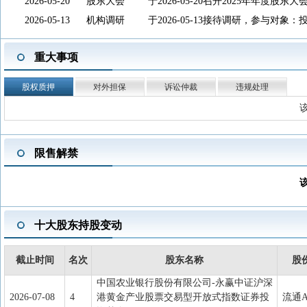
2026-05-20
股东大会
于2026-05-20召开2025年年度股东大
2026-05-13
机构调研
于2026-05-13接待调研，参与对
2026-04-28
一季报披露
2026年一季报归属净利润5713万元，同
重大事项
2026-04-28
年报披露
2025年年报归属净利润1.146亿元，同
2026-04-28
分红送转
2026中期分配，分配方案：派发现
股权质押
对外担保
诉讼仲裁
违规处理
查看详情
2026-04-28
股东户数
截止2026-03-31，公司A股股东户数为2
2026-04-16
股东大会
于2026-04-16召开2026年第二次临
限售解禁
2026-04-10
资本运作
为了进一步完善曼卡龙珠宝股份有限
行业优秀人才,增强其对子公司管理人
创造力,并将公司利益与员工个人长期
露露与蒋枭于2026年2月27日在杭
十大股东持股变动
在坚持公平、公正、公允的前提下,公司
珠宝4.25%、0.5%、0.25%的
截止时间
名次
股东名称
股
80.75%、王燕持有9.5%、林露露
中国农业银行股份有限公司-永赢中证沪深
2026-03-31
资本运作
曼卡龙珠宝股份有限公司于2025年1
2026-07-08
4
港黄金产业股票交易型开放式指数证券投
流通