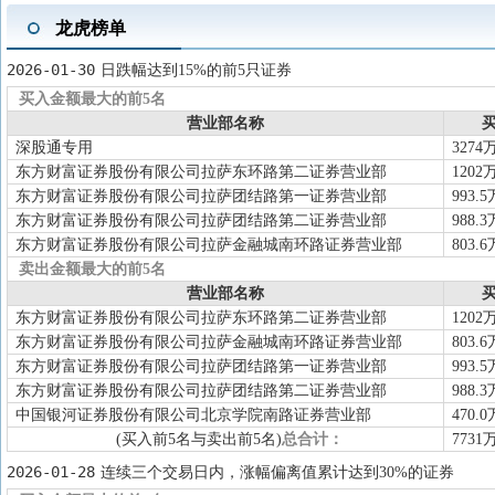
2025-10-20
分红送转
2025中期分配10派0.6元(含税)，股权登记
龙虎榜单
2025-09-22
股东大会
于2025-09-22召开2025年第二次临
2025-09-09
大宗交易
2025-09-09共发生5笔大宗交易，总
2026-01-30
日跌幅达到15%的前5只证券
2025-08-29
中报披露
2025年中报归属净利润7670万元，同比
买入金额最大的前5名
营业部名称
买
2025-08-29
对外担保
对西藏宝若岚科技有限公司进行担保
深股通专用
3274
2025-07-03
分红送转
2024年度分配10派1.4元(含税)，股权登记
东方财富证券股份有限公司拉萨东环路第二证券营业部
1202
2025-06-25
机构调研
于2025-06-25接待调研，参与对
东方财富证券股份有限公司拉萨团结路第一证券营业部
993.5
东方财富证券股份有限公司拉萨团结路第二证券营业部
988.3
东方财富证券股份有限公司拉萨金融城南环路证券营业部
803.6
卖出金额最大的前5名
营业部名称
买
东方财富证券股份有限公司拉萨东环路第二证券营业部
1202
东方财富证券股份有限公司拉萨金融城南环路证券营业部
803.6
东方财富证券股份有限公司拉萨团结路第一证券营业部
993.5
东方财富证券股份有限公司拉萨团结路第二证券营业部
988.3
中国银河证券股份有限公司北京学院南路证券营业部
470.0
(买入前5名与卖出前5名)
总合计：
7731
2026-01-28
连续三个交易日内，涨幅偏离值累计达到30%的证券