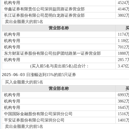
机构专用
4524
华鑫证券有限责任公司深圳益田路证券营业部
4146
长江证券股份有限公司昆明白龙路证券营业部
3802
卖出金额最大的前5名
营业部名称
买
机构专用
1174
机构专用
1.18亿
机构专用
7012
东方财富证券股份有限公司拉萨团结路第一证券营业部
1888
机构专用
285.7
(买入前5名与卖出前5名)
总合计：
3.47亿
2025-06-03
日涨幅达到15%的前5只证券
买入金额最大的前5名
营业部名称
买
机构专用
6993
机构专用
3862
机构专用
1645
中国国际金融股份有限公司深圳分公司
1516
平安证券股份有限公司深圳分公司
1401
卖出金额最大的前5名