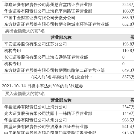
华鑫证券有限责任公司苏州总官堂路证券营业部
2248
华鑫证券有限责任公司上海宛平南路证券营业部
1060
中国中金财富证券有限公司安徽分公司
863.9
东方财富证券股份有限公司拉萨金融城南环路证券营业部
652.8
卖出金额最大的前5名
营业部名称
买
平安证券股份有限公司江苏分公司
193.8
机构专用
110.8
长江证券股份有限公司上海安远路证券营业部
0
机构专用
0
东方财富证券股份有限公司拉萨团结路第二证券营业部
649.3
(买入前5名与卖出前5名)
总合计：
8376
2021-10-14
日换手率达到30%的前5只证券
买入金额最大的前5名
营业部名称
买
华鑫证券有限责任公司上海分公司
2547
光大证券股份有限公司沈阳十一纬路证券营业部
1449
华鑫证券有限责任公司杭州分公司
968.5
国盛证券有限责任公司宁波桑田路证券营业部
941.4
中国银河证券股份有限公司厦门嘉禾路证券营业部
913.6