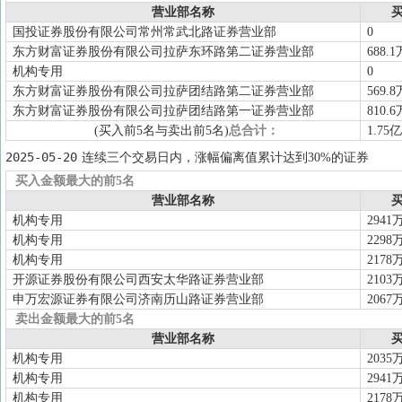
营业部名称
买
国投证券股份有限公司常州常武北路证券营业部
0
东方财富证券股份有限公司拉萨东环路第二证券营业部
688.1
机构专用
0
东方财富证券股份有限公司拉萨团结路第二证券营业部
569.8
东方财富证券股份有限公司拉萨团结路第一证券营业部
810.6
(买入前5名与卖出前5名)
总合计：
1.75亿
2025-05-20
连续三个交易日内，涨幅偏离值累计达到30%的证券
买入金额最大的前5名
营业部名称
买
机构专用
2941
机构专用
2298
机构专用
2178
开源证券股份有限公司西安太华路证券营业部
2103
申万宏源证券有限公司济南历山路证券营业部
2067
卖出金额最大的前5名
营业部名称
买
机构专用
2035
机构专用
2941
机构专用
2178