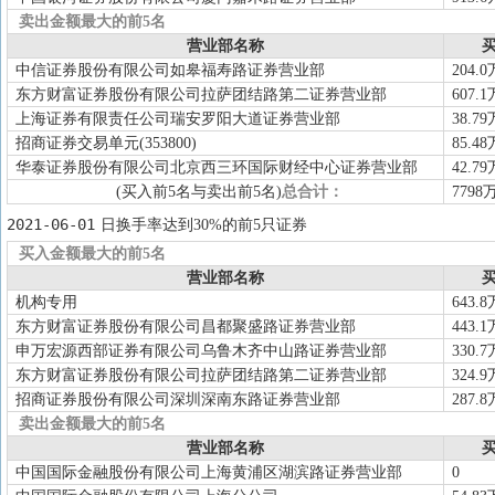
卖出金额最大的前5名
营业部名称
买
中信证券股份有限公司如皋福寿路证券营业部
204.0
东方财富证券股份有限公司拉萨团结路第二证券营业部
607.1
上海证券有限责任公司瑞安罗阳大道证券营业部
38.79
招商证券交易单元(353800)
85.48
华泰证券股份有限公司北京西三环国际财经中心证券营业部
42.79
(买入前5名与卖出前5名)
总合计：
7798
2021-06-01
日换手率达到30%的前5只证券
买入金额最大的前5名
营业部名称
买
机构专用
643.8
东方财富证券股份有限公司昌都聚盛路证券营业部
443.1
申万宏源西部证券有限公司乌鲁木齐中山路证券营业部
330.7
东方财富证券股份有限公司拉萨团结路第二证券营业部
324.9
招商证券股份有限公司深圳深南东路证券营业部
287.8
卖出金额最大的前5名
营业部名称
买
中国国际金融股份有限公司上海黄浦区湖滨路证券营业部
0