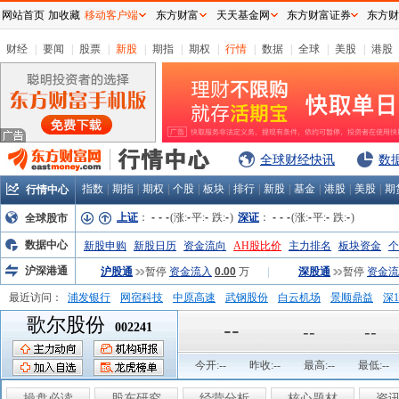
网站首页
加收藏
移动客户端
东方财富
天天基金网
东方财富证券
东方财
财经
|
要闻
|
股票
|
新股
|
期指
|
期权
|
行情
|
数据
|
全球
|
美股
|
港股
全球财经快讯
数
指数
|
期指
|
期权
|
个股
|
板块
|
排行
|
新股
|
基金
|
港股
|
美股
|
期
行情中心
上证
：
-
-
-
(涨:
-
平:
-
跌:
-
)
深证
：
-
-
-
(涨:
-
平:
-
跌:
-
)
全球股市
数据中心
新股申购
新股日历
资金流向
AH股比价
主力排名
板块资金
个
沪深港通
沪股通
暂停
资金流入
0.00
万
|
深股通
暂停
资金流
最近访问：
浦发银行
网宿科技
中原高速
武钢股份
白云机场
景顺鼎益
深1
歌尔股份
弘业股份
富临运业
隆基机械
中国一重
中航精机
江铃汽车
--
002241
--
--
今开:
--
昨收:
--
最高:
--
最低:
--
操盘必读
股东研究
经营分析
核心题材
资