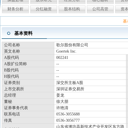
财务分析
分红融资
股本结构
公司高管
资
基
基本资料
公司名称
歌尔股份有限公司
英文名称
Goertek Inc.
A股代码
002241
A股扩位简称
--
B股代码
--
H股代码
--
证券类别
深交所主板A股
上市交易所
深圳证券交易所
总经理
姜龙
董秘
徐大朋
证券事务代表
许艳清
联系电话
0536-3055688
传真
0536-3056777
山东省潍坊高新技术产业开发区东方路