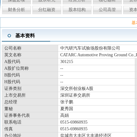
财务分析
分红融资
股本结构
公司高管
资
基
基本资料
公司名称
中汽研汽车试验场股份有限公司
英文名称
CATARC Automotive Proving Ground Co.,
A股代码
301215
A股扩位简称
--
B股代码
--
H股代码
--
证券类别
深交所创业板A股
上市交易所
深圳证券交易所
总经理
张子鹏
董秘
夏秀国
证券事务代表
高娟
联系电话
0515-69860935
传真
0515-69860935
办公地址
盐城市大丰区大丰港经济区