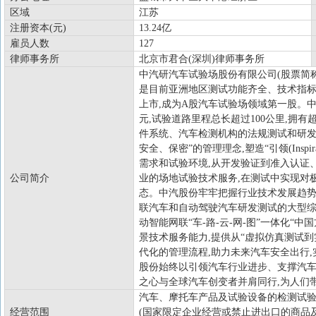
区域
江苏
注册资本(元)
13.24亿
雇员人数
127
律师事务所
北京市君合(深圳)律师事务所
中汽研汽车试验场股份有限公司(股票简称∶中
是目前亚洲地区测试功能齐全、技术指标先
上市,成为A股汽车试验场领域第一股。
元,试验道路里程总长超过100公里,拥
件系统、汽车检测机构的法规测试和研发
安全、保密”的管理理念,塑造“引领(Inspirati
需求和试验环境,从开发验证到准入认证
公司简介
业的场地试验技术服务,在测试中实现对
态。中汽股份牢牢把握行业技术发展趋势
联汽车和自动驾驶汽车研发测试的大型综
动智能网联“车-路-云-网-图”一体化“
景技术服务能力,提供从“虚拟仿真测试
代化的管理流程,助力未来汽车安全出行,
股份始终以引领汽车行业进步、支撑汽车
之心与全球汽车创变者并肩同行,为人们
汽车、摩托车产品及试验设备的检测试验
经营范围
(国家限定企业经营或禁止进出口的商品及