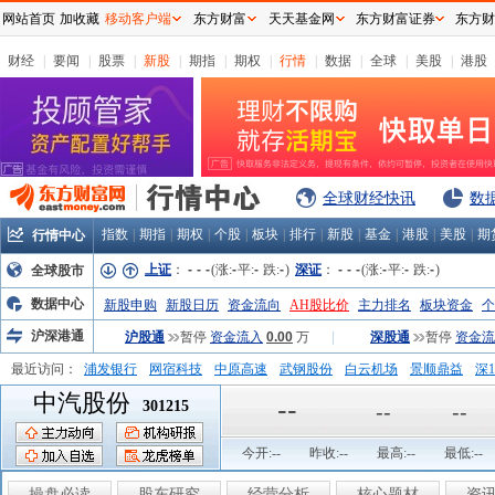
网站首页
加收藏
移动客户端
东方财富
天天基金网
东方财富证券
东方财
财经
|
要闻
|
股票
|
新股
|
期指
|
期权
|
行情
|
数据
|
全球
|
美股
|
港股
全球财经快讯
数
指数
|
期指
|
期权
|
个股
|
板块
|
排行
|
新股
|
基金
|
港股
|
美股
|
期
行情中心
上证
：
-
-
-
(涨:
-
平:
-
跌:
-
)
深证
：
-
-
-
(涨:
-
平:
-
跌:
-
)
全球股市
数据中心
新股申购
新股日历
资金流向
AH股比价
主力排名
板块资金
个
沪深港通
沪股通
暂停
资金流入
0.00
万
|
深股通
暂停
资金流
最近访问：
浦发银行
网宿科技
中原高速
武钢股份
白云机场
景顺鼎益
深1
中汽股份
弘业股份
富临运业
隆基机械
中国一重
中航精机
江铃汽车
--
301215
--
--
今开:
--
昨收:
--
最高:
--
最低:
--
操盘必读
股东研究
经营分析
核心题材
资