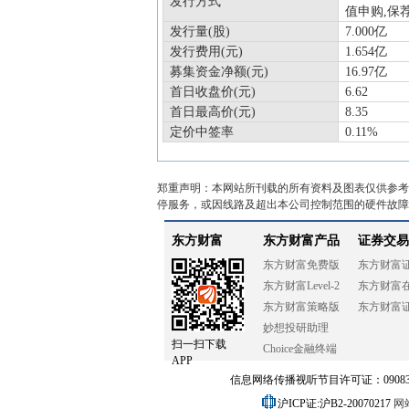
发行方式
值申购,保
发行量(股)
7.000亿
发行费用(元)
1.654亿
募集资金净额(元)
16.97亿
首日收盘价(元)
6.62
首日最高价(元)
8.35
定价中签率
0.11%
郑重声明：本网站所刊载的所有资料及图表仅供参考
停服务，或因线路及超出本公司控制范围的硬件故障