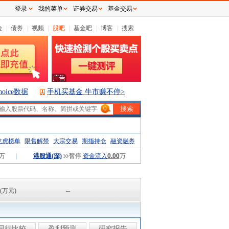
登录
我的菜单
证券交易
基金交易
险
|
债券
|
视频
|
股吧
|
基金吧
|
博客
|
搜索
hoice数据
手机买基金 牛市赚不停>
0
龙虎榜单
限售解禁
大宗交易
期指持仓
融资融券
万
|
港股通(深)
暂停
资金流入
0.00
万
(万元)
--
同行比较
盈利预测
研究报告