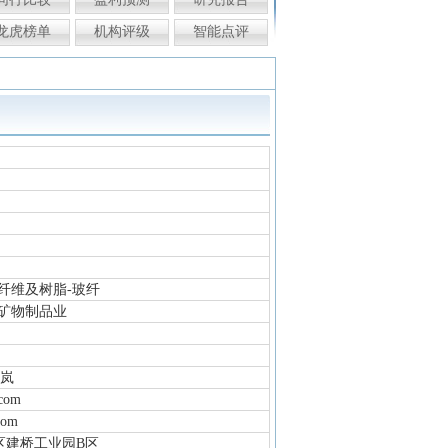
龙虎榜单
机构评级
智能点评
纤维及树脂-玻纤
属矿物制品业
谢岚
.com
com
区建桥工业园B区