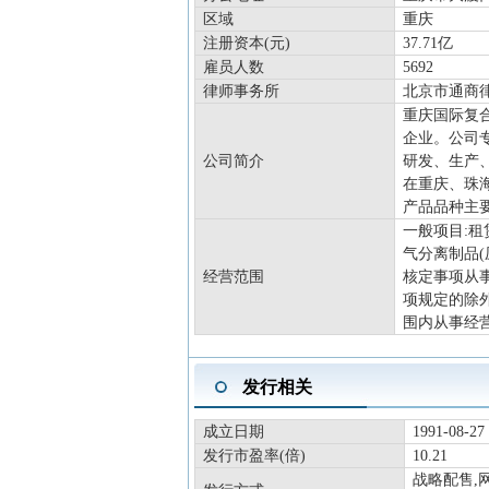
区域
重庆
注册资本(元)
37.71亿
雇员人数
5692
律师事务所
北京市通商
重庆国际复合
企业。公司
公司简介
研发、生产
在重庆、珠
产品品种主
一般项目:
气分离制品
经营范围
核定事项从
项规定的除
围内从事经营
发行相关
成立日期
1991-08-27
发行市盈率(倍)
10.21
战略配售,