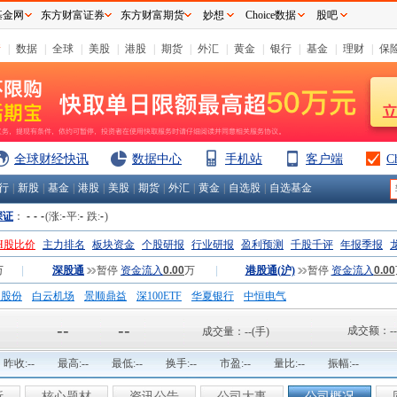
基金网
东方财富证券
东方财富期货
妙想
Choice数据
股吧
情
|
数据
|
全球
|
美股
|
港股
|
期货
|
外汇
|
黄金
|
银行
|
基金
|
理财
|
保
全球财经快讯
数据中心
手机站
客户端
C
行
|
新股
|
基金
|
港股
|
美股
|
期货
|
外汇
|
黄金
|
自选股
|
自选基金
深证
：
-
-
-
(涨:
-
平:
-
跌:
-
)
H股比价
主力排名
板块资金
个股研报
行业研报
盈利预测
千股千评
年报季报
万
|
深股通
暂停
资金流入
0.00
万
|
港股通(沪)
暂停
资金流入
0.00
钢股份
白云机场
景顺鼎益
深100ETF
华夏银行
中恒电气
国一重
中航精机
江铃汽车
--
--
成交额：
--
成交量：
--
(手)
昨收:
--
最高:
--
最低:
--
换手:
--
市盈:
--
量比:
--
振幅:
--
析
核心题材
资讯公告
公司大事
公司概况