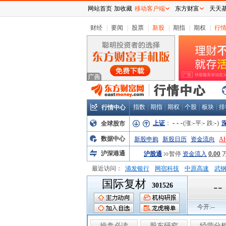
网站首页
加收藏
移动客户端
东方财富
天天
财经
|
要闻
|
股票
|
新股
|
期指
|
期权
|
行
指数
|
期指
|
期权
|
个股
|
板块
|
排
行情中心
上证
：
-
-
-
(涨:
-
平:
-
跌:
-
)
全球股市
数据中心
新股申购
新股日历
资金流向
A
沪深港通
沪股通
暂停
资金流入
0.00
最近访问：
浦发银行
网宿科技
中原高速
武
国际复材
弘业股份
富临运业
隆基机械
中
--
301526
今开:
--
操盘必读
股东研究
经营分