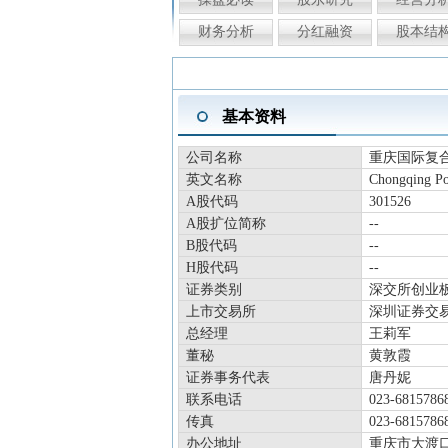
财务分析
分红融资
股本结
基本资料
公司名称
重庆国际复
英文名称
Chongqing Po
A股代码
301526
A股扩位简称
--
B股代码
--
H股代码
--
证券类别
深交所创业
上市交易所
深圳证券交
总经理
王莉军
董秘
黄敦霞
证券事务代表
唐丹妮
联系电话
023-6815786
传真
023-6815786
办公地址
重庆市大渡