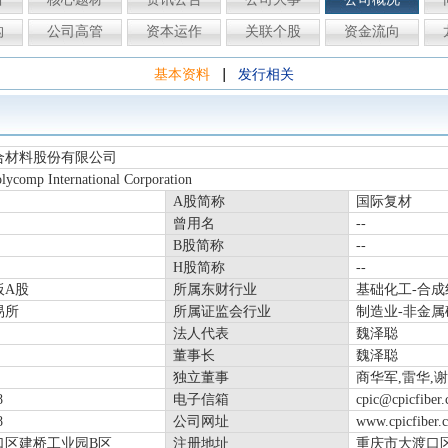
构
公司高管
资本运作
关联个股
资金流向
|
基本资料
发行相关
合材料股份有限公司
lycomp International Corporation
A股简称
国际复材
曾用名
--
B股简称
--
H股简称
--
板A股
所属东财行业
基础化工-合成
易所
所属证监会行业
制造业-非金
法人代表
魏泽聪
董事长
魏泽聪
独立董事
商华军,雷华,
8
电子信箱
cpic@cpicfiber
8
公司网址
www.cpicfiber.
口区建桥工业园B区
注册地址
重庆市大渡口