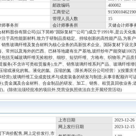
邮政编码
400082
工商登记
9150010462190
管理人员人数
15
律师事务所
会计师事务所
天健会计师事务
材料股份有限公司(以下简称“国际复材”“公司”)成立于1991年,是云
专注于高性能新材料,致力于研制品质稳定、持续创新的高性能产品,为客户
、销售玻璃纤维及复合材料为核心业务的高新技术企业。国际复材下设北美
海、常州以及海外的巴西、巴林等地建有生产基地,玻纤纱年产能突破100
要包括无碱玻璃纤维无捡粗纱、细纱、短切纤维、方格布、织物等,产品质
租赁服务(不含许可类租赁服务);生产、销售玻璃纤维系列产品、玻璃纤维
(压缩或液化的氧、液化的氩、压缩的氮〈限长寿区分公司经营〉)(按重
事经营);玻璃纤维工业成套技术与成套装备的研发与制造;从事非配额许可
外);贵金属及合金材料、合金制品的研发、加工、销售、租赁及回收业务;
)。(除依法须经批准的项目外,凭营业执照依法自主开展经营活动)
上市日期
2023-12-26
网上发行日期
2023-12-15
网下询价配售,网上定价发行,市