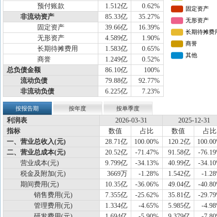
预付账款
1.512亿
0.62%
非流动资产
85.33亿
35.27%
固定资产
39.66亿
16.39%
无形资产
4.589亿
1.90%
长期待摊费用
1.583亿
0.65%
商誉
1.249亿
0.52%
总负债金额
86.10亿
100%
流动负债
79.88亿
92.77%
非流动负债
6.225亿
7.23%
按报告期
按年度
按单季度
利润表
2026-03-31
2025-12-31
指标
数值
占比
数值
占比
一、营业总收入(元)
28.71亿
100.00%
120.2亿
100.0
二、营业总成本(元)
20.52亿
-71.47%
91.58亿
-76.1
营业成本(元)
9.799亿
-34.13%
40.99亿
-34.1
税金及附加(元)
3669万
-1.28%
1.542亿
-1.2
期间费用(元)
10.35亿
-36.06%
49.04亿
-40.8
销售费用(元)
7.355亿
-25.62%
35.81亿
-29.7
管理费用(元)
1.334亿
-4.65%
5.985亿
-4.9
研发费用(元)
1.694亿
-5.90%
9.379亿
-7.8