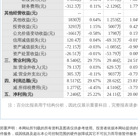
财务费用(元)
-312.3万
0.11%
-2.129亿
1.7
其他经营收益(元)
--
--
--
其他收益(元)
1830万
0.64%
1.253亿
1.0
投资收益(元)
3293万
1.15%
5007万
0.4
公允价值变动收益(元)
-1661万
-0.58%
1798万
0.1
信用减值损失(元)
120.4万
0.04%
-69.31万
-0.0
资产减值损失(元)
-72.15万
-0.03%
-1.085亿
-0.9
资产处置收益(元)
-26.51万
-0.01%
-53.79万
0.0
三、营业利润(元)
8.540亿
29.75%
29.46亿
24.5
加:营业外收入(元)
79.13万
0.03%
629.5万
0.0
减:营业外支出(元)
305.3万
-0.11%
9037万
-0.7
四、利润总额(元)
8.517亿
29.67%
28.62亿
23.8
减:所得税费用(元)
1.277亿
-4.45%
4.510亿
-3.7
五、净利润(元)
7.240亿
25.22%
24.11亿
20.0
注：百分比报表用于结构分析，因此仅展示重要科目，完整报表请参
郑重声明：本网站所刊载的所有资料及图表仅供参考使用。投资者依据本网站提供的
停服务，或因线路及超出本公司控制范围的硬件故障或其它不可抗力而导致暂停服务