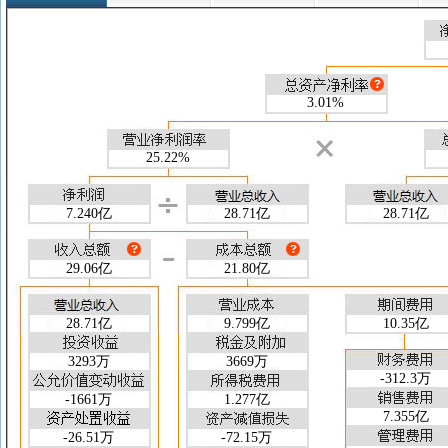
盈利能力指标
26-03-31
25-12-31
25
净资产收益率(加权)(%)
4.06
14.67
净资产收益率(扣非/加权)(%)
--
14.57
总资产收益率(加权)(%)
3.01
9.95
毛利率(%)
65.87
65.90
3.01%
净利率(%)
25.22
20.06
收益质量指标
26-03-31
25-12-31
25
预收账款/营业总收入
25.22%
--
--
销售净现金流/营业总收入
0.841
0.806
经营净现金流/营业总收入
0.285
0.262
7.240亿
28.71亿
28.71亿
实际税率(%)
14.99
15.76
财务风险指标
26-03-31
25-12-31
25
流动比率
1.961
2.232
29.06亿
21.80亿
速动比率
1.769
2.016
现金流量比率
0.102
0.436
28.71亿
9.799亿
10.35亿
资产负债率(%)
35.59
35.18
权益乘数
1.553
1.543
3293万
3669万
产权比率
0.553
0.543
-312.3万
营运能力指标
-1661万
1.277亿
26-03-31
25-12-31
25
7.355亿
总资产周转天数(天)
755.2
725.4
-26.51万
-72.15万
存货周转天数(天)
141.9
156.3