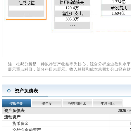
1.334亿
应收账款周转天数(天)
69.69
62.65
--
120.4万
总资产周转率(次)
0.119
0.496
1.694亿
存货周转率(次)
0.634
2.304
305.3万
应收账款周转率(次)
1.291
5.746
注：杜邦分析是一种以净资产收益率为核心，综合分析企业盈利水平
展示重点科目，部分科目未展示。收入总额和成本总额划分口径在财
资产负债表
按报告期
按年度
报告期同比
年度同比
资产负债表
2026-0
流动资产
货币资金
交易性金融资产