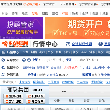
网站首页
加收藏
移动客户端
东方财富
天天基金网
东方财富证券
东方财
财经
|
要闻
|
股票
|
新股
|
期指
|
期权
|
行情
|
数据
|
全球
|
美股
|
港股
全球财经快讯
数
指数
|
期指
|
期权
|
个股
|
板块
|
排行
|
新股
|
基金
|
港股
|
美股
|
期
行情中心
上证
：
-
-
-
(涨:
-
平:
-
跌:
-
)
深证
：
-
-
-
(涨:
-
平:
-
跌:
-
)
全球股市
数据中心
新股申购
新股日历
资金流向
AH股比价
主力排名
板块资金
个
沪深港通
沪股通
暂停
资金流入
0.00
万
|
深股通
暂停
资金流
最近访问：
浦发银行
网宿科技
中原高速
武钢股份
白云机场
景顺鼎益
深1
丽珠集团
弘业股份
富临运业
隆基机械
中国一重
中航精机
江铃汽车
--
000513
--
--
今开:
--
昨收:
--
最高:
--
最低:
--
操盘必读
股东研究
经营分析
核心题材
资