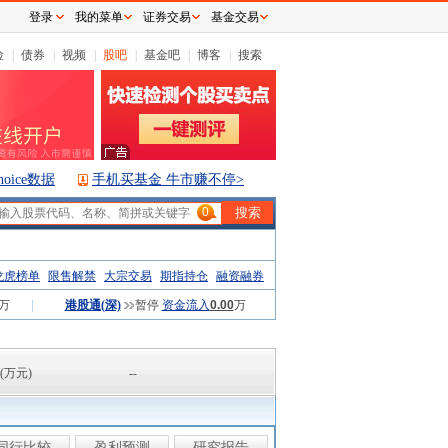
登录
我的菜单
证券交易
基金交易
险
|
债券
|
视频
|
股吧
|
基金吧
|
博客
|
搜索
hoice数据
手机买基金 牛市赚不停>
0
龙虎榜单
限售解禁
大宗交易
期指持仓
融资融券
万
|
港股通(深)
暂停
资金流入
0.00
万
(万元)
--
同行比较
盈利预测
研究报告