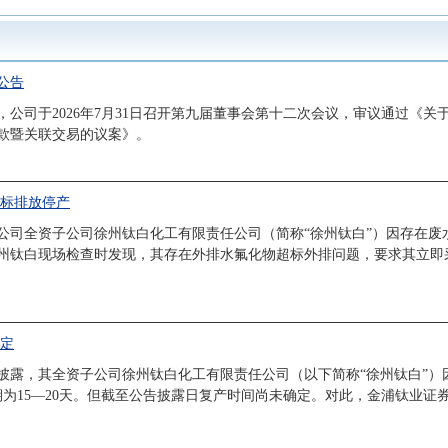
公告
，公司于2026年7月31日召开第九届董事会第十二次会议，审议通过《
款暨关联交易的议案》。
超标排放停产
公告称，公司全资子公司徐州钛白化工有限责任公司（简称“徐州钛白”）因存
州钛白现场检查时发现，其存在外排水氟化物超标外排问题，要求其立即
未定
Z）公告披露，其全资子公司徐州钛白化工有限责任公司（以下简称“徐州钛白
期为15—20天。但截至公告披露日复产时间尚未确定。对此，金浦钛业证券