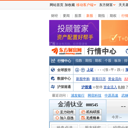
网站首页
加收藏
移动客户端
东方财富
天天
财经
|
要闻
|
股票
|
新股
|
期指
|
期权
|
行
指数
|
期指
|
期权
|
个股
|
板块
|
排
行情中心
上证
：
-
-
-
(涨:
-
平:
-
跌:
-
)
全球股市
数据中心
新股申购
新股日历
资金流向
A
沪深港通
沪股通
暂停
资金流入
0.00
最近访问：
浦发银行
网宿科技
中原高速
武
金浦钛业
弘业股份
富临运业
隆基机械
中
--
000545
今开:
--
操盘必读
股东研究
经营分