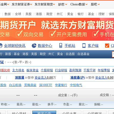
基金网
东方财富证券
东方财富期货
妙想
Choice数据
股吧
情
|
数据
|
全球
|
美股
|
港股
|
期货
|
外汇
|
黄金
|
银行
|
基金
|
理财
|
保
全球财经快讯
数据中心
手机站
客户端
C
行
|
新股
|
基金
|
港股
|
美股
|
期货
|
外汇
|
黄金
|
自选股
|
自选基金
深证
：
-
-
-
(涨:
-
平:
-
跌:
-
)
H股比价
主力排名
板块资金
个股研报
行业研报
盈利预测
千股千评
年报季报
万
|
深股通
暂停
资金流入
0.00
万
|
港股通(沪)
暂停
资金流入
0.00
钢股份
白云机场
景顺鼎益
深100ETF
华夏银行
中恒电气
国一重
中航精机
江铃汽车
--
--
成交额：
--
成交量：
--
(手)
昨收:
--
最高:
--
最低:
--
换手:
--
市盈:
--
量比:
--
振幅:
--
析
核心题材
资讯公告
公司大事
公司概况