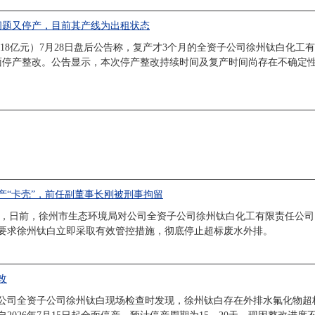
问题又停产，目前其产线为出租状态
市值24.18亿元）7月28日盘后公告称，复产才3个月的全资子公司徐州钛白
起全面停产整改。公告显示，本次停产整改持续时间及复产时间尚存在不确
产“卡壳”，前任副董事长刚被刑事拘留
布公告称，日前，徐州市生态环境局对公司全资子公司徐州钛白化工有限责任公
要求徐州钛白立即采取有效管控措施，彻底停止超标废水外排。
改
公司全资子公司徐州钛白现场检查时发现，徐州钛白存在外排水氟化物超