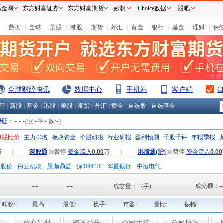
基金网
东方财富证券
东方财富期货
妙想
Choice数据
股吧
情
|
数据
|
全球
|
美股
|
港股
|
期货
|
外汇
|
黄金
|
银行
|
基金
|
理财
|
保
全球财经快讯
数据中心
手机站
客户端
C
行
|
新股
|
基金
|
港股
|
美股
|
期货
|
外汇
|
黄金
|
自选股
|
自选基金
深证
：
-
-
-
(涨:
-
平:
-
跌:
-
)
H股比价
主力排名
板块资金
个股研报
行业研报
盈利预测
千股千评
年报季报
万
|
深股通
暂停
资金流入
0.00
万
|
港股通(沪)
暂停
资金流入
0.00
钢股份
白云机场
景顺鼎益
深100ETF
华夏银行
中恒电气
国一重
中航精机
江铃汽车
--
--
成交额：
--
成交量：
--
(手)
昨收:
--
最高:
--
最低:
--
换手:
--
市盈:
--
量比:
--
振幅:
--
析
核心题材
资讯公告
公司大事
公司概况