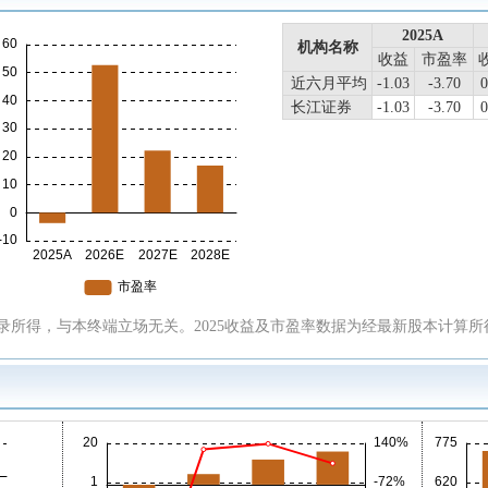
2025A
机构名称
收益
市盈率
近六月平均
-1.03
-3.70
0
长江证券
-1.03
-3.70
0
所得，与本终端立场无关。2025收益及市盈率数据为经最新股本计算所