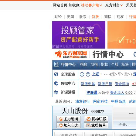
网站首页
加收藏
移动客户端
东方财富
天天
财经
|
要闻
|
股票
|
新股
|
期指
|
期权
|
行
指数
|
期指
|
期权
|
个股
|
板块
|
排
行情中心
上证
：
-
-
-
(涨:
-
平:
-
跌:
-
)
全球股市
数据中心
新股申购
新股日历
资金流向
A
沪深港通
沪股通
暂停
资金流入
0.00
最近访问：
浦发银行
网宿科技
中原高速
武
天山股份
弘业股份
富临运业
隆基机械
中
--
000877
今开:
--
操盘必读
股东研究
经营分