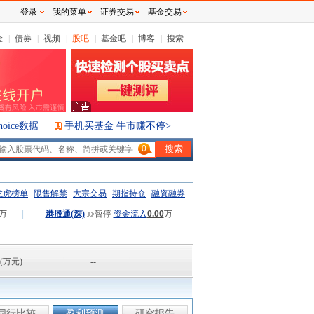
登录
我的菜单
证券交易
基金交易
险
|
债券
|
视频
|
股吧
|
基金吧
|
博客
|
搜索
hoice数据
手机买基金 牛市赚不停>
0
龙虎榜单
限售解禁
大宗交易
期指持仓
融资融券
万
|
港股通(深)
暂停
资金流入
0.00
万
(万元)
--
同行比较
盈利预测
研究报告