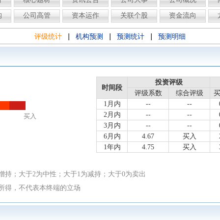
构
公司高管
资本运作
关联个股
资金流向
|
|
|
评级统计
机构预测
预测统计
预测明细
投资评级
时间段
评级系数
综合评级
1月内
--
--
2月内
--
--
买入
3月内
--
--
6月内
4.67
买入
1年内
4.75
买入
增持；大于2为中性；大于1为减持；大于0为卖出
所得，不代表本终端的立场