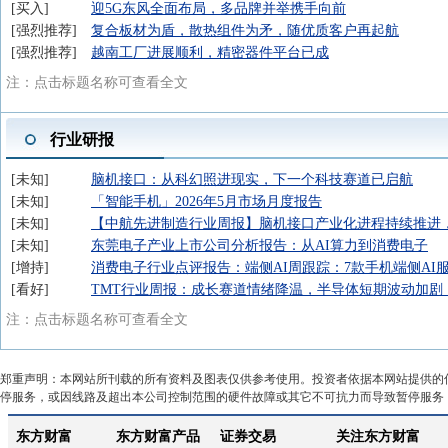
买入
迎5G东风全面布局，多品牌并举携手向前
强烈推荐
复合板材为盾，散热组件为矛，随优质客户再起航
强烈推荐
越南工厂进展顺利，精密器件平台已成
注：点击标题名称可查看全文
行业研报
未知
脑机接口：从科幻照进现实，下一个科技赛道已启航
未知
「智能手机」2026年5月市场月度报告
未知
【中航先进制造行业周报】脑机接口产业化进程持续推进
未知
东莞电子产业上市公司分析报告：从AI算力到消费电子
增持
消费电子行业点评报告：端侧AI周跟踪：7款手机端侧A
看好
TMT行业周报：成长赛道情绪降温，半导体短期波动加剧
注：点击标题名称可查看全文
郑重声明：本网站所刊载的所有资料及图表仅供参考使用。投资者依据本网站提供的
停服务，或因线路及超出本公司控制范围的硬件故障或其它不可抗力而导致暂停服务