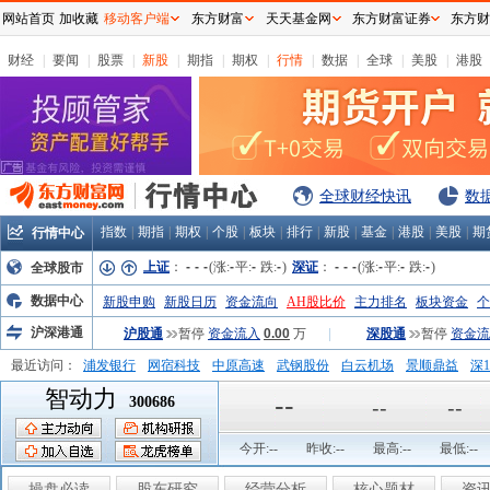
网站首页
加收藏
移动客户端
东方财富
天天基金网
东方财富证券
东方财
财经
|
要闻
|
股票
|
新股
|
期指
|
期权
|
行情
|
数据
|
全球
|
美股
|
港股
全球财经快讯
数
指数
|
期指
|
期权
|
个股
|
板块
|
排行
|
新股
|
基金
|
港股
|
美股
|
期
行情中心
上证
：
-
-
-
(涨:
-
平:
-
跌:
-
)
深证
：
-
-
-
(涨:
-
平:
-
跌:
-
)
全球股市
数据中心
新股申购
新股日历
资金流向
AH股比价
主力排名
板块资金
个
沪深港通
沪股通
暂停
资金流入
0.00
万
|
深股通
暂停
资金流
最近访问：
浦发银行
网宿科技
中原高速
武钢股份
白云机场
景顺鼎益
深1
智动力
弘业股份
富临运业
隆基机械
中国一重
中航精机
江铃汽车
--
300686
--
--
今开:
--
昨收:
--
最高:
--
最低:
--
操盘必读
股东研究
经营分析
核心题材
资