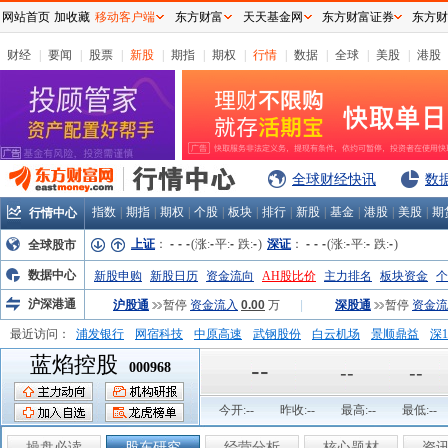
网站首页
加收藏
移动客户端
东方财富
天天基金网
东方财富证券
东方财
财经
|
要闻
|
股票
|
新股
|
期指
|
期权
|
行情
|
数据
|
全球
|
美股
|
港股
全球财经快讯
数
指数
|
期指
|
期权
|
个股
|
板块
|
排行
|
新股
|
基金
|
港股
|
美股
|
期
行情中心
上证
：
-
-
-
(涨:
-
平:
-
跌:
-
)
深证
：
-
-
-
(涨:
-
平:
-
跌:
-
)
全球股市
数据中心
新股申购
新股日历
资金流向
AH股比价
主力排名
板块资金
个
沪深港通
沪股通
暂停
资金流入
0.00
万
|
深股通
暂停
资金流
最近访问：
浦发银行
网宿科技
中原高速
武钢股份
白云机场
景顺鼎益
深1
蓝焰控股
弘业股份
富临运业
隆基机械
中国一重
中航精机
江铃汽车
--
000968
--
--
今开:
--
昨收:
--
最高:
--
最低:
--
操盘必读
股东研究
经营分析
核心题材
资