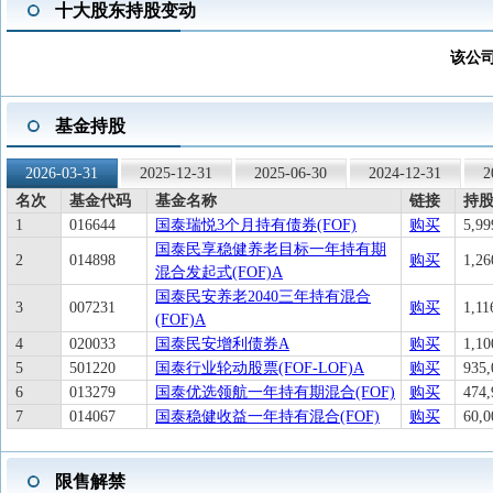
十大股东持股变动
该公
基金持股
2026-03-31
2025-12-31
2025-06-30
2024-12-31
2
名次
基金代码
基金名称
链接
持股
1
016644
国泰瑞悦3个月持有债券(FOF)
购买
5,99
国泰民享稳健养老目标一年持有期
2
014898
购买
1,26
混合发起式(FOF)A
国泰民安养老2040三年持有混合
3
007231
购买
1,11
(FOF)A
4
020033
国泰民安增利债券A
购买
1,10
5
501220
国泰行业轮动股票(FOF-LOF)A
购买
935,
6
013279
国泰优选领航一年持有期混合(FOF)
购买
474,
7
014067
国泰稳健收益一年持有混合(FOF)
购买
60,0
限售解禁