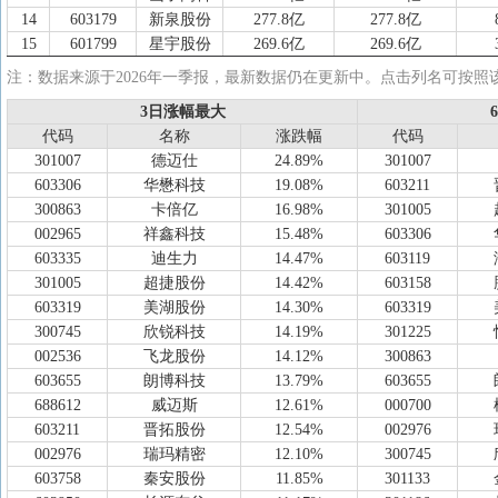
14
603179
新泉股份
277.8亿
277.8亿
15
601799
星宇股份
269.6亿
269.6亿
16
603119
浙江荣泰
257.7亿
257.7亿
注：数据来源于2026年一季报，最新数据仍在更新中。点击列名可按照
17
000887
中鼎股份
254.5亿
254.1亿
3日涨幅最大
3日涨幅最大
18
301550
斯菱智驱
248.0亿
151.8亿
代码
代码
名称
名称
涨跌幅
涨跌幅
代码
代码
19
603306
华懋科技
240.6亿
240.6亿
301007
德迈仕
24.89%
301007
20
603596
伯特利
239.1亿
239.1亿
603306
华懋科技
19.08%
603211
21
002536
飞龙股份
227.7亿
215.6亿
300863
卡倍亿
16.98%
301005
22
002085
万丰奥威
226.3亿
226.3亿
002965
祥鑫科技
15.48%
603306
23
603730
岱美股份
217.2亿
217.2亿
603335
迪生力
14.47%
603119
24
001365
天海电子
198.7亿
21.77亿
301005
超捷股份
14.42%
603158
25
603358
华达科技
196.8亿
193.5亿
603319
美湖股份
14.30%
603319
26
002265
建设工业
196.1亿
196.1亿
300745
欣锐科技
14.19%
301225
27
603950
长源东谷
189.9亿
189.8亿
002536
飞龙股份
14.12%
300863
28
603786
科博达
171.5亿
171.5亿
603655
朗博科技
13.79%
603655
29
000581
威孚高科
167.8亿
137.8亿
688612
威迈斯
12.61%
000700
30
601966
玲珑轮胎
163.8亿
163.8亿
603211
晋拓股份
12.54%
002976
31
603997
继峰股份
162.2亿
162.2亿
002976
瑞玛精密
12.10%
300745
32
600651
飞乐音响
160.4亿
160.5亿
603758
秦安股份
11.85%
301133
33
600151
航天机电
159.5亿
159.5亿