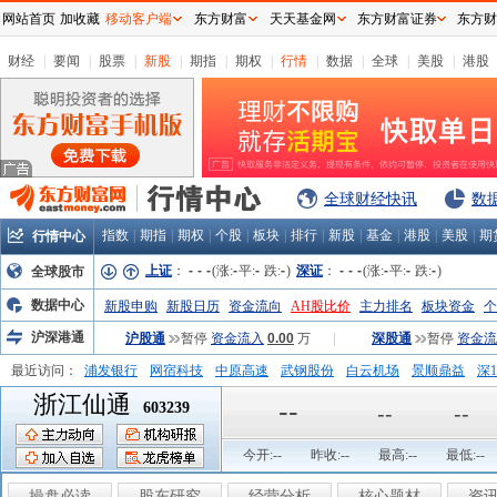
网站首页
加收藏
移动客户端
东方财富
天天基金网
东方财富证券
东方财
财经
|
要闻
|
股票
|
新股
|
期指
|
期权
|
行情
|
数据
|
全球
|
美股
|
港股
全球财经快讯
数
指数
|
期指
|
期权
|
个股
|
板块
|
排行
|
新股
|
基金
|
港股
|
美股
|
期
行情中心
上证
：
-
-
-
(涨:
-
平:
-
跌:
-
)
深证
：
-
-
-
(涨:
-
平:
-
跌:
-
)
全球股市
数据中心
新股申购
新股日历
资金流向
AH股比价
主力排名
板块资金
个
沪深港通
沪股通
暂停
资金流入
0.00
万
|
深股通
暂停
资金流
最近访问：
浦发银行
网宿科技
中原高速
武钢股份
白云机场
景顺鼎益
深1
浙江仙通
弘业股份
富临运业
隆基机械
中国一重
中航精机
江铃汽车
--
603239
--
--
今开:
--
昨收:
--
最高:
--
最低:
--
操盘必读
股东研究
经营分析
核心题材
资