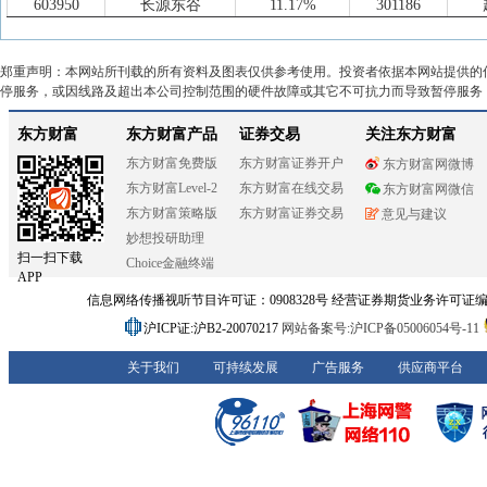
603950
长源东谷
11.17%
301186
34
002048
宁波华翔
157.6亿
137.4亿
301607
富特科技
11.05%
301607
35
301005
超捷股份
152.3亿
149.2亿
600651
飞乐音响
10.73%
603335
36
002984
森麒麟
146.8亿
101.2亿
郑重声明：本网站所刊载的所有资料及图表仅供参考使用。投资者依据本网站提供的
300816
艾可蓝
9.77%
300816
37
603009
北特科技
143.3亿
143.3亿
停服务，或因线路及超出本公司控制范围的硬件故障或其它不可抗力而导致暂停服务
603158
腾龙股份
9.75%
603286
38
688612
威迈斯
141.9亿
86.89亿
002937
兴瑞科技
9.30%
603950
39
600933
爱柯迪
140.6亿
133.9亿
300643
万通智控
9.11%
603048
40
603305
旭升集团
138.9亿
138.9亿
301186
超达装备
8.19%
002937
41
300100
双林股份
135.7亿
130.7亿
920136
永励精密
7.45%
600651
42
002906
华阳集团
135.7亿
135.6亿
600151
航天机电
7.44%
300969
43
300428
立中集团
130.5亿
113.6亿
300585
奥联电子
7.41%
603358
44
300969
恒帅股份
125.3亿
59.75亿
605319
无锡振华
7.40%
300585
45
002703
浙江世宝
124.1亿
88.43亿
300998
宁波方正
7.01%
300547
46
000901
航天科技
120.2亿
120.2亿
000700
模塑科技
6.90%
300695
47
000599
青岛双星
119.5亿
39.94亿
603048
浙江黎明
6.70%
301072
48
300446
航天智造
118.0亿
52.15亿
301225
恒勃股份
6.67%
603701
49
603040
新坐标
111.6亿
111.0亿
603922
ST金鸿顺
6.65%
301529
50
301488
豪恩汽电
108.3亿
44.36亿
920690
捷众科技
6.20%
301550
51
300580
贝斯特
108.2亿
101.8亿
001311
多利科技
6.09%
000981
52
000700
模塑科技
108.1亿
108.1亿
002806
华锋股份
6.08%
688612
53
300863
卡倍亿
106.3亿
102.1亿
603040
新坐标
6.04%
603009