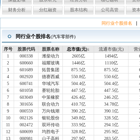
财务分析
分红融资
股本结构
公司高管
资
|
同行业个股排名
同行业个股排名
(汽车零部件)
序号
序号
股票代码
股票代码
股票名称
股票名称
总市值(元)↓
总市值(元)
流通市值(元)
流通市值(元)
营
营
1
000338
潍柴动力
2605亿
1494亿
2
600660
福耀玻璃
1446亿
1110亿
3
601689
拓普集团
875.5亿
875.5亿
4
002920
德赛西威
550.8亿
550.6亿
5
600741
华域汽车
504.4亿
504.4亿
6
601058
赛轮轮胎
447.5亿
447.5亿
7
603049
中策橡胶
426.4亿
246.2亿
8
301656
联合动力
410.7亿
34.78亿
9
000559
万向钱潮
390.2亿
390.1亿
10
002126
银轮股份
349.8亿
328.5亿
11
002472
双环传动
333.9亿
294.1亿
12
600699
均胜电子
328.8亿
295.9亿
13
000981
山子高科
297.9亿
283.5亿