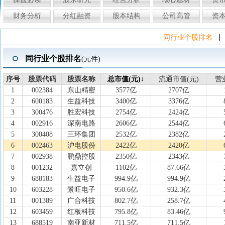
财务分析
分红融资
股本结构
公司高管
资
|
同行业个股排名
同行业个股排名
(元件)
序号
序号
股票代码
股票代码
股票名称
股票名称
总市值(元)↓
总市值(元)
流通市值(元)
流通市值(元)
营
营
1
002384
东山精密
3577亿
2707亿
2
600183
生益科技
3400亿
3376亿
3
300476
胜宏科技
2754亿
2424亿
4
002916
深南电路
2606亿
2544亿
5
300408
三环集团
2532亿
2382亿
6
002463
沪电股份
2422亿
2420亿
7
002938
鹏鼎控股
2350亿
2343亿
8
001232
嘉立创
1102亿
87.66亿
9
688183
生益电子
994.9亿
994.9亿
10
603228
景旺电子
950.6亿
932.3亿
11
001389
广合科技
802.7亿
258.7亿
12
603459
红板科技
795.8亿
83.46亿
13
688519
南亚新材
711.5亿
711.5亿