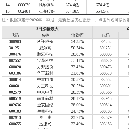
14
000636
风华高科
674.4亿
674.4亿
15
002484
江海股份
574.8亿
554.5亿
16
002436
兴森科技
574.5亿
513.1亿
注：数据来源于2026年一季报，最新数据仍在更新中。点击列名可按照
17
600601
方正科技
550.0亿
536.7亿
3日涨幅最大
3日涨幅最大
18
002636
金安国纪
476.1亿
473.7亿
代码
代码
名称
名称
涨跌幅
涨跌幅
代码
代码
19
002138
顺络电子
401.5亿
381.6亿
300903
科翔股份
54.35%
001232
20
603175
超颖电子
375.6亿
39.08亿
301251
威尔高
50.74%
301251
21
300903
科翔股份
314.9亿
254.2亿
300476
胜宏科技
38.85%
300903
22
600563
法拉电子
306.5亿
306.5亿
002552
宝鼎科技
33.11%
688020
23
300814
中富电路
271.8亿
271.8亿
688020
方邦股份
32.42%
300476
24
603920
世运电路
264.2亿
264.2亿
603186
华正新材
31.85%
688519
25
603186
华正新材
224.2亿
224.2亿
300814
中富电路
30.57%
002552
26
603115
海星股份
195.2亿
195.2亿
600601
方正科技
30.53%
600601
27
300975
商络电子
193.9亿
138.9亿
002579
中京电子
28.39%
301366
28
002552
宝鼎科技
184.7亿
175.4亿
688519
南亚新材
28.17%
002913
29
300657
弘信电子
176.0亿
171.0亿
002636
金安国纪
28.06%
300814
30
002913
奥士康
175.9亿
169.3亿
600183
生益科技
24.73%
688183
31
002815
崇达技术
161.4亿
101.7亿
002913
奥士康
23.71%
002579
32
300319
麦捷科技
153.1亿
146.8亿
688655
迅捷兴
22.46%
603186
33
603738
泰晶科技
141.4亿
141.4亿