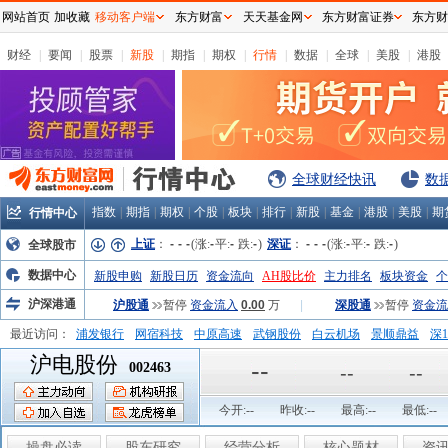
网站首页
加收藏
移动客户端
东方财富
天天基金网
东方财富证券
东方财
财经
|
要闻
|
股票
|
新股
|
期指
|
期权
|
行情
|
数据
|
全球
|
美股
|
港股
全球财经快讯
数
指数
|
期指
|
期权
|
个股
|
板块
|
排行
|
新股
|
基金
|
港股
|
美股
|
期
行情中心
上证
：
-
-
-
(涨:
-
平:
-
跌:
-
)
深证
：
-
-
-
(涨:
-
平:
-
跌:
-
)
全球股市
数据中心
新股申购
新股日历
资金流向
AH股比价
主力排名
板块资金
个
沪深港通
沪股通
暂停
资金流入
0.00
万
|
深股通
暂停
资金流
最近访问：
浦发银行
网宿科技
中原高速
武钢股份
白云机场
景顺鼎益
深1
沪电股份
弘业股份
富临运业
隆基机械
中国一重
中航精机
江铃汽车
--
002463
--
--
今开:
--
昨收:
--
最高:
--
最低:
--
操盘必读
股东研究
经营分析
核心题材
资