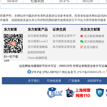
603459
红板科技
20.47%
603228
34
688020
方邦股份
120.4亿
120.4亿
300964
本川智能
20.36%
600183
35
603989
艾华集团
116.5亿
116.5亿
301176
逸豪新材
20.17%
301176
36
301366
一博科技
111.7亿
62.39亿
郑重声明：本网站所刊载的所有资料及图表仅供参考使用。投资者依据本网站提供的
301366
一博科技
19.84%
688655
37
603328
依顿电子
108.3亿
108.3亿
停服务，或因线路及超出本公司控制范围的硬件故障或其它不可抗力而导致暂停服务
300975
商络电子
19.27%
300936
38
603936
博敏电子
102.8亿
100.4亿
603228
景旺电子
18.69%
603738
39
301458
钧崴电子
101.8亿
44.83亿
603936
博敏电子
18.53%
002916
40
301566
达利凯普
99.20亿
52.35亿
002436
兴森科技
17.65%
300964
41
002579
中京电子
92.81亿
88.39亿
688183
生益电子
15.56%
603936
42
000823
超声电子
90.08亿
90.07亿
603738
泰晶科技
15.15%
002938
43
301251
威尔高
87.83亿
35.21亿
002916
深南电路
15.06%
002636
44
300739
明阳电路
87.61亿
71.08亿
301132
满坤科技
14.83%
301132
45
301176
逸豪新材
84.20亿
81.70亿
002134
天津普林
14.82%
002463
46
300852
四会富仕
73.20亿
70.66亿
603989
艾华集团
14.50%
300852
47
301628
强达电路
63.35亿
23.43亿
300936
中英科技
14.08%
001389
48
300964
本川智能
63.24亿
46.41亿
002938
鹏鼎控股
13.94%
603115
49
002141
贤丰控股
63.11亿
63.11亿
002484
江海股份
13.94%
300319
50
600237
铜峰电子
56.37亿
55.84亿
300319
麦捷科技
13.86%
301041
51
002134
天津普林
55.88亿
55.85亿
300852
四会富仕
13.69%
300975
52
300936
中英科技
53.19亿
33.54亿
603115
海星股份
13.17%
002134
53
301132
满坤科技
51.73亿
33.09亿
300739
明阳电路
13.01%
002138