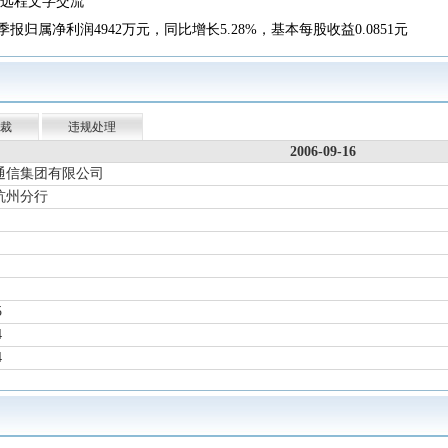
络远程文字交流
一季报归属净利润4942万元，同比增长5.28%，基本每股收益0.0851元
年报归属净利润1.631亿元，同比下降14.05%，基本每股收益0.2811元
-03-31，公司A股股东户数为79784户，较上期（2025-12-31）减少21059户
03-13新增概念：通信技术
查看详情
裁
违规处理
秘,董事,高管)减持1000股，交易均价：24.30元，变动途径：竞价交易
2006-09-16
7.44元，溢价0.00%，成交量23.5万股，成交金额644.8万元
通信集团有限公司
杭州分行
9.285亿元，卖出总额3.936亿元，上榜原因：连续三个交易日内，涨幅偏
-11-19召开2025年第四次临时股东大会
查看详情
三季报归属净利润1.124亿元，同比下降5.45%，基本每股收益0.1937元
-10-15召开2025年第三次临时股东大会
查看详情
-09-11召开2025年第二次临时股东大会
查看详情
5
4
中报归属净利润8047万元，同比增长1.48%，基本每股收益0.1386元
4
07-04，变动前：万谦，变动后：楼水勇
07-04，变动前：万谦，变动后：楼水勇