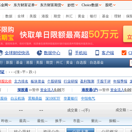
基金网
东方财富证券
东方财富期货
妙想
Choice数据
股吧
情
|
数据
|
全球
|
美股
|
港股
|
期货
|
外汇
|
黄金
|
银行
|
基金
|
理财
|
保
全球财经快讯
数据中心
手机站
客户端
C
行
|
新股
|
基金
|
港股
|
美股
|
期货
|
外汇
|
黄金
|
自选股
|
自选基金
深证
：
-
-
-
(涨:
-
平:
-
跌:
-
)
H股比价
主力排名
板块资金
个股研报
行业研报
盈利预测
千股千评
年报季报
万
|
深股通
暂停
资金流入
0.00
万
|
港股通(沪)
暂停
资金流入
0.00
钢股份
白云机场
景顺鼎益
深100ETF
华夏银行
中恒电气
国一重
中航精机
江铃汽车
--
--
成交额：
--
成交量：
--
(手)
昨收:
--
最高:
--
最低:
--
换手:
--
市盈:
--
量比:
--
振幅:
--
析
核心题材
资讯公告
公司大事
公司概况