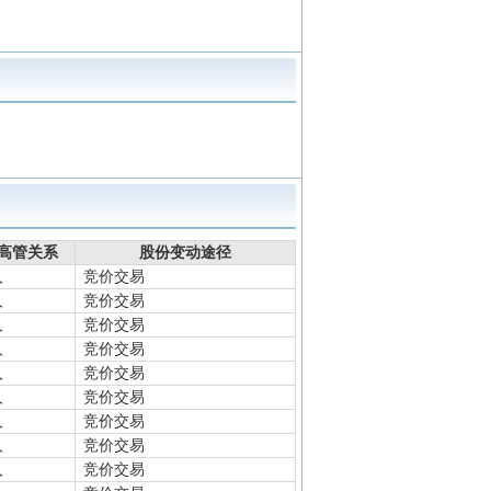
定对象调研,线上调研
同类事件
查看详情
，变动幅度-5.56%
同类事件
研
同类事件
高管关系
股份变动途径
人
竞价交易
人
竞价交易
人
竞价交易
人
竞价交易
人
竞价交易
人
竞价交易
人
竞价交易
人
竞价交易
人
竞价交易