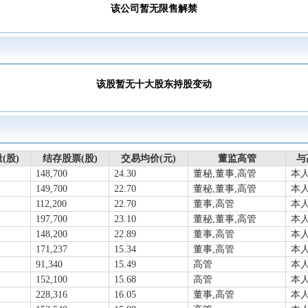
5-06-27接待调研，参与对象：东方财富证券股份有限公司等，参与方式：特
该公司暂无限售解禁
分配10派1.64元(含税)，股权登记日2025-06-11，除权除息日2025-06-12
05-14召开2024年年度股东大会
查看详情
一季报归属净利润4694万元，同比增长7.40%，基本每股收益0.0809元
年报归属净利润1.898亿元，同比增长10.46%，基本每股收益0.327元
该股暂无十大股东持股变动
-12-31，公司A股股东户数为43439户，较上期（2024-09-30）减少2557户
-02-10召开2025年第一次临时股东大会
查看详情
-11-18召开2024年第一次临时股东大会
查看详情
4-11-06接待调研，参与对象：广发基金等，参与方式：特定对象调研,现场调
(股)
结存股票(股)
交易均价(元)
董监高管
与
148,700
24.30
董秘,董事,高管
本
149,700
22.70
董秘,董事,高管
本
112,200
22.70
董事,高管
本
197,700
23.10
董秘,董事,高管
本
148,200
22.89
董事,高管
本
171,237
15.34
董事,高管
本
91,340
15.49
高管
本
152,100
15.68
高管
本
228,316
16.05
董事,高管
本