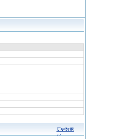
，变动幅度-20.88%
同类事件
同类事件
同类事件
离值累计达到20%的证券
同类事件
同类事件
历史数据
同类事件
>>