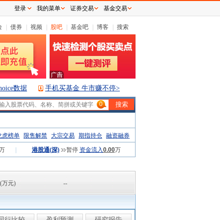
登录
我的菜单
证券交易
基金交易
险
|
债券
|
视频
|
股吧
|
基金吧
|
博客
|
搜索
hoice数据
手机买基金 牛市赚不停>
0
龙虎榜单
限售解禁
大宗交易
期指持仓
融资融券
万
|
港股通(深)
暂停
资金流入
0.00
万
(万元)
--
同行比较
盈利预测
研究报告