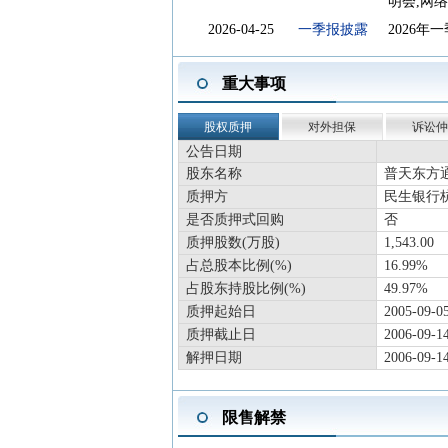
明会,网
2026-04-25
一季报披露
2026年
2026-04-25
年报披露
2025年
重大事项
2026-04-25
股东户数
截止2026
2026-03-13
新增概念
2026-
股权质押
对外担保
诉讼仲
2026-01-29
高管减持
陈宗潮(董
公告日期
2026-01-13
大宗交易
成交均价2
股东名称
普天东方
质押方
民生银行
2026-01-12
龙虎榜
买入总额
是否质押式回购
否
2025-11-19
股东大会
于2025
质押股数(万股)
1,543.00
2025-10-29
三季报披露
2025年
占总股本比例(%)
16.99%
2025-10-15
股东大会
于2025
占股东持股比例(%)
49.97%
2025-09-11
股东大会
于2025
质押起始日
2005-09-0
质押截止日
2006-09-1
2025-08-26
中报披露
2025年
解押日期
2006-09-1
2025-07-04
法定代表人变
2025-
更
限售解禁
2025-07-04
董事长变更
2025-