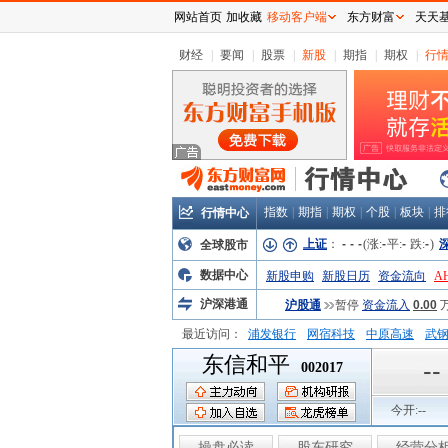
网站首页
加收藏
移动客户端
东方财富
天天
财经
|
要闻
|
股票
|
新股
|
期指
|
期权
|
行
指数
|
期指
|
期权
|
个股
|
板块
|
排
行情中心
上证
：
-
-
-
(涨:
-
平:
-
跌:
-
)
全球股市
数据中心
新股申购
新股日历
资金流向
A
沪深港通
沪股通
暂停
资金流入
0.00
最近访问：
浦发银行
网宿科技
中原高速
武
东信和平
弘业股份
富临运业
隆基机械
中
--
002017
今开:
--
操盘必读
股东研究
经营分