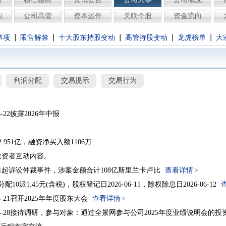
构
公司高管
资本运作
关联个股
资金流向
|
|
|
|
|
事项
限售解禁
十大股东持股变动
高管持股变动
龙虎榜单
大
利润分配
交易提示
交易行为
08-22披露2026年中报
.951亿，融资净买入额1106万
投资者互动内容。
1起诉讼仲裁事件，涉案金额合计108亿斯里兰卡卢比
查看详情
分配10派1.45元(含税)，股权登记日2026-06-11，除权除息日2026-06-12
05-21召开2025年年度股东大会
查看详情
6-04-28接待调研，参与对象：通过全景网参与公司2025年度业绩说明会