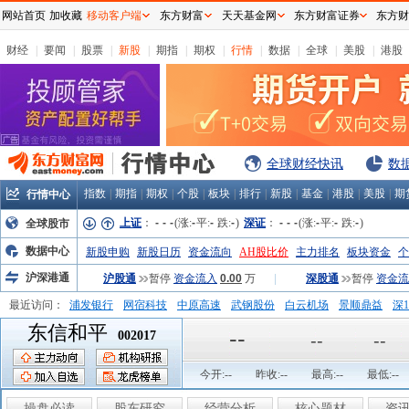
网站首页
加收藏
移动客户端
东方财富
天天基金网
东方财富证券
东方财
财经
|
要闻
|
股票
|
新股
|
期指
|
期权
|
行情
|
数据
|
全球
|
美股
|
港股
全球财经快讯
数
指数
|
期指
|
期权
|
个股
|
板块
|
排行
|
新股
|
基金
|
港股
|
美股
|
期
行情中心
上证
：
-
-
-
(涨:
-
平:
-
跌:
-
)
深证
：
-
-
-
(涨:
-
平:
-
跌:
-
)
全球股市
数据中心
新股申购
新股日历
资金流向
AH股比价
主力排名
板块资金
个
沪深港通
沪股通
暂停
资金流入
0.00
万
|
深股通
暂停
资金流
最近访问：
浦发银行
网宿科技
中原高速
武钢股份
白云机场
景顺鼎益
深1
东信和平
弘业股份
富临运业
隆基机械
中国一重
中航精机
江铃汽车
--
002017
--
--
今开:
--
昨收:
--
最高:
--
最低:
--
操盘必读
股东研究
经营分析
核心题材
资