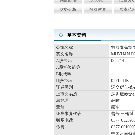
财务分析
分红融资
股本结
基本资料
公司名称
牧原食品集
英文名称
MUYUAN FO
A股代码
002714
A股扩位简称
--
B股代码
--
H股代码
02714.HK
证券类别
深交所主板
上市交易所
深圳证券交
总经理
高曈
董秘
秦军
证券事务代表
曹芳,王翰斌
联系电话
0377-652395
传真
0377-661000
中国河南省