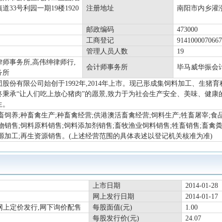
道33号利园一期19楼1920
注册地址
南阳市内乡灌
邮政编码
473000
工商登记
914100007066
管理人员人数
19
师事务所,高伟绅律师行,
会计师事务所
毕马威华振会
务所
股份有限公司始创于1992年,2014年上市。现已形成集饲料加工、生
终秉承“让人们吃上放心猪肉”的愿景,致力于为社会生产安全、美味、健康
生。
畜饲养;种畜禽生产;种畜禽经营;供港澳活畜禽经营;饲料生产;牲畜屠宰;食
物销售;饲料原料销售;饲料添加剂销售;畜牧渔业饲料销售;牲畜销售;畜禽
源加工;再生资源销售。(上述经营范围的具体表述以登记机关核准为准)
上市日期
2014-01-28
网上发行日期
2014-01-17
网上定价发行,网下询价配售
每股面值(元)
1.00
每股发行价(元)
24.07