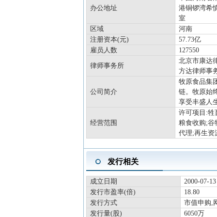
办公地址
港铜锣湾希慎
室
区域
河南
注册资本(元)
57.73亿
雇员人数
127550
北京市康达律
律师事务所
方达律师事
牧原食品集团
公司简介
链。牧原始
享受丰盛人
许可项目:牲
经营范围
粮食收购;谷
代理;再生资
发行相关
成立日期
2000-07-13
发行市盈率(倍)
18.80
发行方式
市值申购,
发行量(股)
6050万