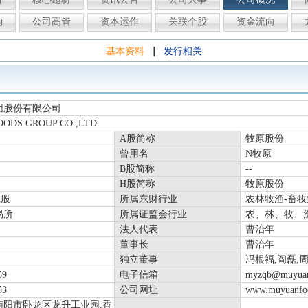
构
公司高管
资本运作
关联个股
资金流向
|
基本资料
发行相关
团股份有限公司
ODS GROUP CO.,LTD.
A股简称
牧原股份
曾用名
N牧原
B股简称
--
H股简称
牧原股份
A股
所属东财行业
农林牧渔-畜牧
易所
所属证监会行业
农、林、牧、
法人代表
曹治年
董事长
曹治年
独立董事
冯根福,阎磊,周明笙
59
电子信箱
myzqb@muyuan
53
公司网址
www.muyuanfo
南阳市卧龙区龙升工业园,香