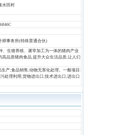
涨水田村
76846C
计师事务所(特殊普通合伙)
猪育种、生猪养殖、屠宰加工为一体的猪肉产业
的高品质猪肉食品,提升大众生活品质,让人们
品生产;食品销售;动物无害化处理。一般项目:
粪污处理利用;货物进出口;技术进出口;进出口