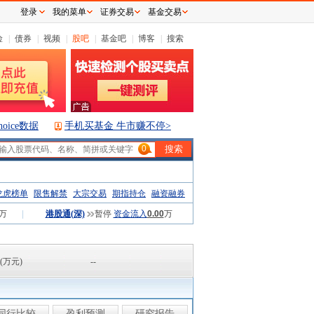
登录
我的菜单
证券交易
基金交易
险
|
债券
|
视频
|
股吧
|
基金吧
|
博客
|
搜索
hoice数据
手机买基金 牛市赚不停>
0
龙虎榜单
限售解禁
大宗交易
期指持仓
融资融券
万
|
港股通(深)
暂停
资金流入
0.00
万
(万元)
--
同行比较
盈利预测
研究报告