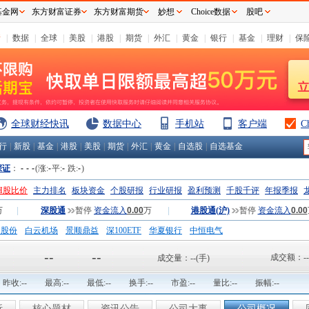
基金网
东方财富证券
东方财富期货
妙想
Choice数据
股吧
情
|
数据
|
全球
|
美股
|
港股
|
期货
|
外汇
|
黄金
|
银行
|
基金
|
理财
|
保
全球财经快讯
数据中心
手机站
客户端
C
行
|
新股
|
基金
|
港股
|
美股
|
期货
|
外汇
|
黄金
|
自选股
|
自选基金
深证
：
-
-
-
(涨:
-
平:
-
跌:
-
)
H股比价
主力排名
板块资金
个股研报
行业研报
盈利预测
千股千评
年报季报
万
|
深股通
暂停
资金流入
0.00
万
|
港股通(沪)
暂停
资金流入
0.00
钢股份
白云机场
景顺鼎益
深100ETF
华夏银行
中恒电气
国一重
中航精机
江铃汽车
--
--
成交额：
--
成交量：
--
(手)
昨收:
--
最高:
--
最低:
--
换手:
--
市盈:
--
量比:
--
振幅:
--
析
核心题材
资讯公告
公司大事
公司概况