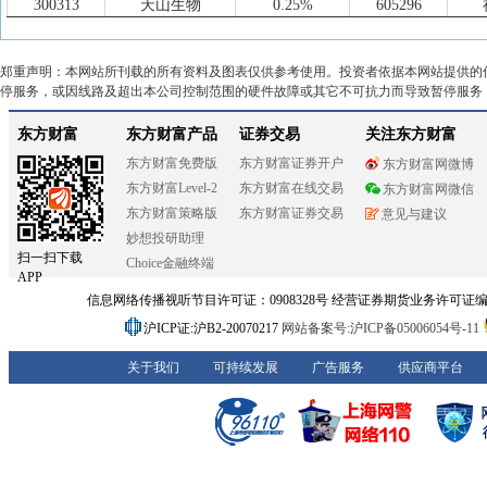
300313
天山生物
0.25%
605296
002299
圣农发展
-0.48%
301116
002124
天邦食品
-0.89%
002299
郑重声明：本网站所刊载的所有资料及图表仅供参考使用。投资者依据本网站提供的
002321
华英农业
-1.04%
002100
停服务，或因线路及超出本公司控制范围的硬件故障或其它不可抗力而导致暂停服务
002157
正邦科技
-1.36%
000735
301116
益客食品
-2.25%
300761
600965
*ST福成
-2.65%
002714
000735
罗牛山
-3.03%
300498