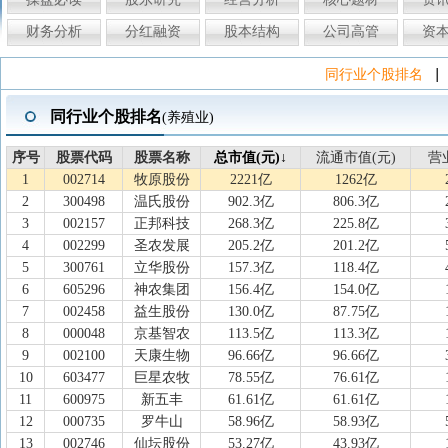
财务分析
分红融资
股本结构
公司高管
资
|
同行业个股排名
同行业个股排名
(养殖业)
序号
序号
股票代码
股票代码
股票名称
股票名称
总市值(元)↓
总市值(元)
流通市值(元)
流通市值(元)
营
营
1
002714
牧原股份
2221亿
1262亿
2
300498
温氏股份
902.3亿
806.3亿
3
002157
正邦科技
268.3亿
225.8亿
4
002299
圣农发展
205.2亿
201.2亿
5
300761
立华股份
157.3亿
118.4亿
6
605296
神农集团
156.4亿
154.0亿
7
002458
益生股份
130.0亿
87.75亿
8
000048
京基智农
113.5亿
113.3亿
9
002100
天康生物
96.66亿
96.66亿
10
603477
巨星农牧
78.55亿
76.61亿
11
600975
新五丰
61.61亿
61.61亿
12
000735
罗牛山
58.96亿
58.93亿
13
002746
仙坛股份
53.27亿
43.93亿