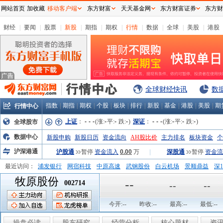
网站首页
加收藏
移动客户端
东方财富
天天基金网
东方财富证券
东方财
财经
|
要闻
|
股票
|
新股
|
期指
|
期权
|
行情
|
数据
|
全球
|
美股
|
港股
全球财经快讯
数
指数
|
期指
|
期权
|
个股
|
板块
|
排行
|
新股
|
基金
|
港股
|
美股
|
期
行情中心
上证
：
-
-
-
(涨:
-
平:
-
跌:
-
)
深证
：
-
-
-
(涨:
-
平:
-
跌:
-
)
全球股市
数据中心
新股申购
新股日历
资金流向
AH股比价
主力排名
板块资金
个
沪深港通
沪股通
暂停
资金流入
0.00
万
|
深股通
暂停
资金流
最近访问：
浦发银行
网宿科技
中原高速
武钢股份
白云机场
景顺鼎益
深1
牧原股份
弘业股份
富临运业
隆基机械
中国一重
中航精机
江铃汽车
--
002714
--
--
今开:
--
昨收:
--
最高:
--
最低:
--
操盘必读
股东研究
经营分析
核心题材
资