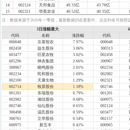
14
002124
天邦食品
49.33亿
43.78亿
15
002321
华英农业
40.52亿
40.35亿
16
301116
益客食品
38.93亿
38.93亿
注：数据来源于2026年一季报，最新数据仍在更新中。点击列名可按照
17
001201
东瑞股份
29.54亿
23.09亿
3日涨幅最大
3日涨幅最大
18
300967
晓鸣股份
28.57亿
19.01亿
代码
代码
名称
名称
涨跌幅
涨跌幅
代码
代码
19
002234
民和股份
25.26亿
21.82亿
000048
京基智农
7.97%
000048
20
002982
湘佳股份
24.04亿
15.39亿
002458
益生股份
3.06%
300313
21
600965
*ST福成
21.04亿
21.04亿
603477
巨星农牧
3.02%
002458
22
300313
天山生物
19.54亿
16.08亿
605296
神农集团
2.66%
300967
300967
晓鸣股份
2.01%
002234
002234
民和股份
1.69%
002982
002100
天康生物
1.29%
002321
002714
牧原股份
1.18%
002746
001201
东瑞股份
0.79%
001201
002982
湘佳股份
0.68%
600975
002746
仙坛股份
0.65%
002124
300498
温氏股份
0.59%
603477
300761
立华股份
0.54%
002157
600975
新五丰
0.41%
600965