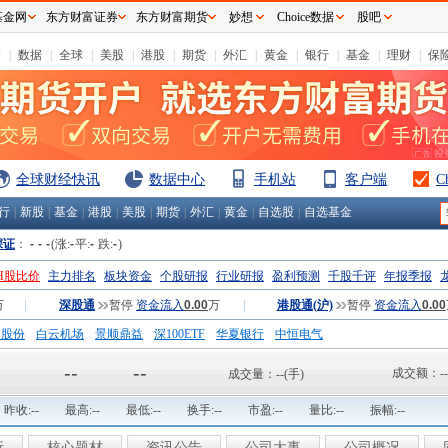
基金网
东方财富证券
东方财富期货
妙想
Choice数据
股吧
情
|
数据
|
全球
|
美股
|
港股
|
期货
|
外汇
|
黄金
|
银行
|
基金
|
理财
|
保
全球财经快讯
数据中心
手机站
客户端
C
行
|
新股
|
基金
|
港股
|
美股
|
期货
|
外汇
|
黄金
|
自选股
|
自选基金
深证
：
-
-
-
(涨:
-
平:
-
跌:
-
)
H股比价
主力排名
板块资金
个股研报
行业研报
盈利预测
千股千评
年报季报
万
|
深股通
暂停
资金流入
0.00
万
|
港股通(沪)
暂停
资金流入
0.00
钢股份
白云机场
景顺鼎益
深100ETF
华夏银行
中恒电气
国一重
中航精机
江铃汽车
--
--
成交额：
--
成交量：
--
(手)
昨收:
--
最高:
--
最低:
--
换手:
--
市盈:
--
量比:
--
振幅:
--
析
核心题材
资讯公告
公司大事
公司概况