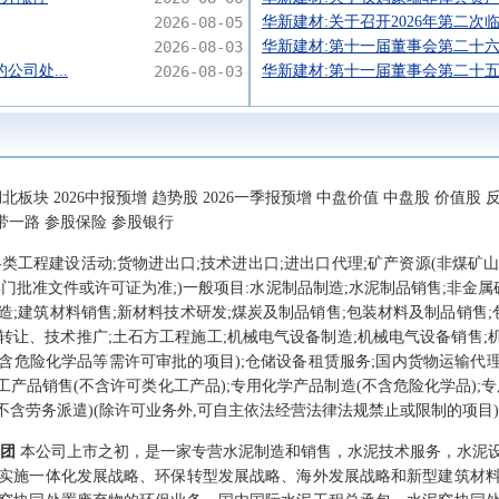
2026-08-05
华新建材:关于召开2026年第二次
2026-08-03
华新建材:第十一届董事会第二十
公司处...
2026-08-03
华新建材:第十一届董事会第二十
北板块 2026中报预增 趋势股 2026一季报预增 中盘价值 中盘股 价值股 
一带一路 参股保险 参股银行
各类工程建设活动;货物进出口;技术进出口;进出口代理;矿产资源(非煤矿
门批准文件或许可证为准;)一般项目:水泥制品制造;水泥制品销售;非金属
造;建筑材料销售;新材料技术研发;煤炭及制品销售;包装材料及制品销售
让、技术推广;土石方工程施工;机械电气设备制造;机械电气设备销售;机
不含危险化学品等需许可审批的项目);仓储设备租赁服务;国内货物运输代理
工产品销售(不含许可类化工产品);专用化学产品制造(不含危险化学品);专
不含劳务派遣)(除许可业务外,可自主依法经营法律法规禁止或限制的项目
集团
本公司上市之初，是一家专营水泥制造和销售，水泥技术服务，水泥
实施一体化发展战略、环保转型发展战略、海外发展战略和新型建筑材