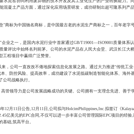
备水泥窑协同利用废弃物的技术开发及其工业化生产的产业转换能力。
能混凝土产品方面，通过深化应用场景研发，成功研制出超可隆系列产
堡垒”商标为中国驰名商标，是中国最古老的水泥生产商标之一，百年老字
企业之一，是国内水泥行业中首家通过GB/T19001—ISO9001质量
质量评比中始终名列前茅。公司的水泥产品在人民大会堂、武汉长江大
型工程项目中赢得广泛赞誉。
以来，公司一直孜孜不倦地探索信息化发展之路。通过大力推进“传统工业+
成本、防控风险、提高效率，成功建设了水泥低碳制造智能化体系、海外
了公司战略执行。
势
高管领导力是公司发展战略成功的关键。公司拥有一支理念先进、善于
18年12月11日公告,12月11日,公司拟与HolcimPhilippines,Inc.拟签订《
2.45亿美元的EPC合同,不仅可以进一步丰富公司管理国际EPC项目的经验
的基础,筑高平台。