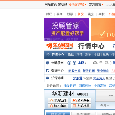
网站首页
加收藏
移动客户端
东方财富
天天
财经
|
要闻
|
股票
|
新股
|
期指
|
期权
|
行
指数
|
期指
|
期权
|
个股
|
板块
|
排
行情中心
上证
：
-
-
-
(涨:
-
平:
-
跌:
-
)
全球股市
数据中心
新股申购
新股日历
资金流向
A
沪深港通
沪股通
暂停
资金流入
0.00
最近访问：
浦发银行
网宿科技
中原高速
武
华新建材
弘业股份
富临运业
隆基机械
中
--
600801
今开:
--
操盘必读
股东研究
经营分