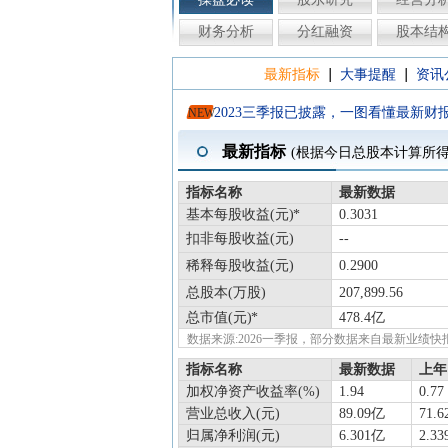
财务分析
分红融资
股本结
|
|
最新指标
大事提醒
资讯
2023三季报已披露，一图看懂最新财
NEW
最新指标
(根据今日总股本计算所
指标名称
最新数据
基本每股收益(元)
0.3031
扣非每股收益(元)
--
稀释每股收益(元)
0.2900
总股本(万股)
207,899.56
总市值(元)
478.4亿
数据来源:2026一季报，部分数据来自最新业
指标名称
最新数据
上年
加权净资产收益率(%)
1.94
0.77
营业总收入(元)
89.09亿
71.
归属净利润(元)
6.301亿
2.3