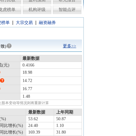
龙虎榜单
机构评级
智能点评
|
|
虎榜单
大宗交易
融资融券
更多>>
致)
最新数据
(元)
0.4166
18.98
14.72
16.77
1.48
发生股本变动等情况则将重新计算
最新数据
上年同期
%)
53.62
50.87
同比增长(%)
24.40
1.10
同比增长(%)
169.39
31.80