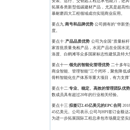
安装、运行、交钥匙工程总承包能力，还具
拓展各类新型低碳建材产品，尤其是超高性
暴耐磨四大工程领域成功实现商业应用。
要点
九
:
商号和品牌优势
公司拥有的“华新
度。
要点
十
:
产品品质优势
公司为全国“质量标杆”
家首批质量免检产品，水泥产品在全国水泥
洛渡、白鹤滩等众多国家标志性建筑及特大
要点
十一
:
领先的智能化管理优势
二十多年
商业智能、管理智能”三个闭环，聚焦降低
骨料智能化生产体系等重大项目，有力支撑
要点
十二
:
专业、稳定、高效的管理团队优
数成员具有超过20年的行业相关经验。
要点
十三
:
拟签订2.45亿美元的EPC合同
20
45亿美元。公司表示,公司与HPI签订金额达
为进一步拓展国际工程总承包市场奠定坚实