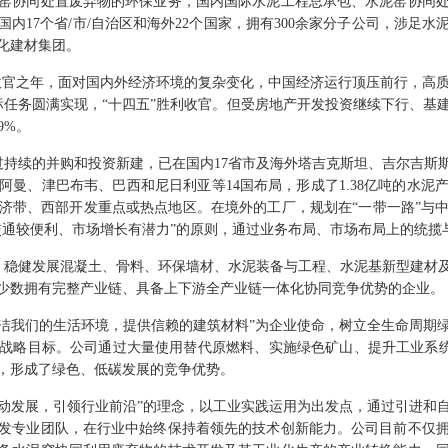
窑协同处置废弃物的环保业务，国内国际水泥工程总承包、水泥窑协同
内17个省/市/自治区和海外22个国家，拥有300余家分子公司，涉足
化建材集团。
划的收官之年，面对国内外经济环境的复杂变化，中国经济运行顶压前行，高质
目标任务圆满实现，“十四五”胜利收官。但受房地产开发投资继续下行、基
9%。
过持续的并购和投资新建，已在国内17省市及海外塔吉克斯坦、吉尔吉斯
阿曼、津巴布韦、巴西和尼日利亚等14国布局，形成了1.38亿吨的水泥
济带、西部开发重点或热点地区。在境外的工厂，规划在“一带一路”与
交通较便利、市场增长有潜力”的原则，通过业务布局、市场布局上的统揽
，稳健发展混凝土、骨料、环保墙材、水泥装备与工程、水泥基新型建材
少数拥有完整产业链、具备上下游全产业链一体化协同竞争优势的企业。
清洁我们的生活环境，提供信赖的建筑材料”为企业使命，树立全生命周期
战略目标。公司通过大量使用替代原燃料、实施绿色矿山、提升工业系统
，形成了绿色、低碳发展的竞争优势。
驱动发展，引领行业前沿”的理念，以工业实践运用为出发点，通过引进和
发专业团队，在行业中始终保持着领先的技术创新能力。公司目前不仅