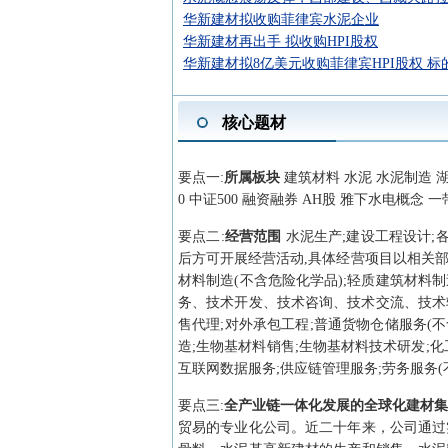
华新建材拟收购菲律宾水泥企业
华新建材再出手 拟收购HPI股权
华新建材拟8亿美元收购菲律宾HPI股权 标的
核心题材
要点
一
:
所属板块
建筑材料 水泥 水泥制造 湖
0 中证500 融资融券 AH股 雅下水电概念 
要点
二
:
经营范围
水泥生产;建设工程设计;
后方可开展经营活动,具体经营项目以相关部
材料制造(不含危险化学品);轻质建筑材料制
务、技术开发、技术咨询、技术交流、技术转
售代理;对外承包工程;普通货物仓储服务(
造;生物基材料销售;生物基材料技术研发;化
互联网数据服务;供应链管理服务;劳务服务(
要点
三
:
全产业链一体化发展的全球化建材
贸易的专业化公司。近二十年来，公司通过