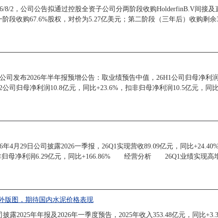
2，公司公告拟通过控股全资子公司分两阶段收购HolderfinB.V间接及直接持有的Ho
阶段收购67.6%股权，对价为5.27亿美元；第二阶段（三年后）收购剩余
，公司发布2026年半年报预增公告：取业绩预告中值，26H1公司归母净利润1
6Q2公司归母净利润10.8亿元，同比+23.6%，扣非归母净利润10.5亿
4月29日公司披露2026一季报，26Q1实现营收89.09亿元，同比+24.4
现扣非归母净利润6.29亿元，同比+166.86% 经营分析 26Q1业绩
海外版图，期待国内水泥价格表现
25年年报及2026年一季度预告，2025年收入353.48亿元，同比+3.3%