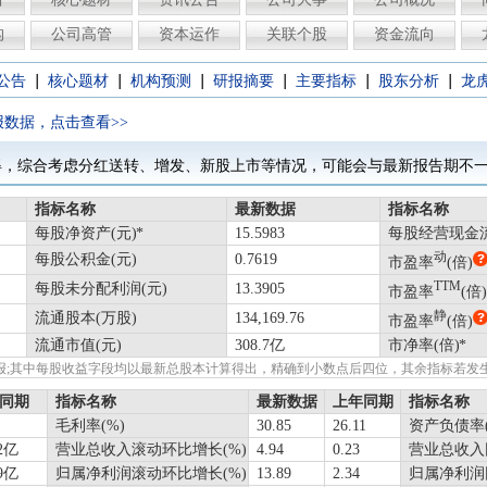
构
公司高管
资本运作
关联个股
资金流向
|
|
|
|
|
|
公告
核心题材
机构预测
研报摘要
主要指标
股东分析
龙
报数据，点击查看>>
得，综合考虑分红送转、增发、新股上市等情况，可能会与最新报告期不一
指标名称
最新数据
指标名称
每股净资产(元)
15.5983
每股经营现金流
动
每股公积金(元)
0.7619
市盈率
(倍)
TTM
每股未分配利润(元)
13.3905
市盈率
(倍)
静
流通股本(万股)
134,169.76
市盈率
(倍)
流通市值(元)
308.7亿
市净率(倍)
绩快报;其中每股收益字段均以最新总股本计算得出，精确到小数点后四位，其余指标若
同期
指标名称
最新数据
上年同期
指标名称
毛利率(%)
30.85
26.11
资产负债率(
62亿
营业总收入滚动环比增长(%)
4.94
0.23
营业总收入
39亿
归属净利润滚动环比增长(%)
13.89
2.34
归属净利润