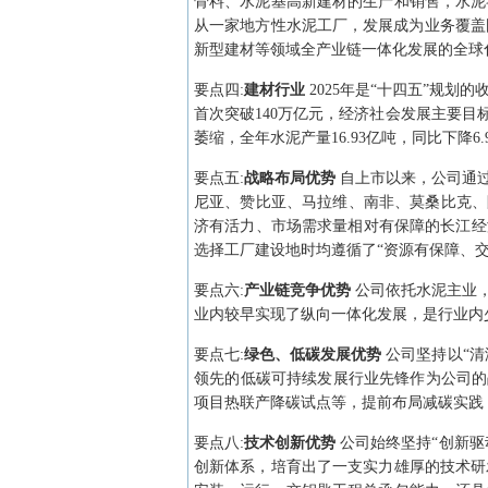
骨料、水泥基高新建材的生产和销售，水泥
从一家地方性水泥工厂，发展成为业务覆盖国
新型建材等领域全产业链一体化发展的全球
要点
四
:
建材行业
2025年是“十四五”规
首次突破140万亿元，经济社会发展主要
萎缩，全年水泥产量16.93亿吨，同比下降6.
要点
五
:
战略布局优势
自上市以来，公司通
尼亚、赞比亚、马拉维、南非、莫桑比克、
济有活力、市场需求量相对有保障的长江经
选择工厂建设地时均遵循了“资源有保障、
要点
六
:
产业链竞争优势
公司依托水泥主业
业内较早实现了纵向一体化发展，是行业内
要点
七
:
绿色、低碳发展优势
公司坚持以“
领先的低碳可持续发展行业先锋作为公司的
项目热联产降碳试点等，提前布局减碳实践
要点
八
:
技术创新优势
公司始终坚持“创新
创新体系，培育出了一支实力雄厚的技术研