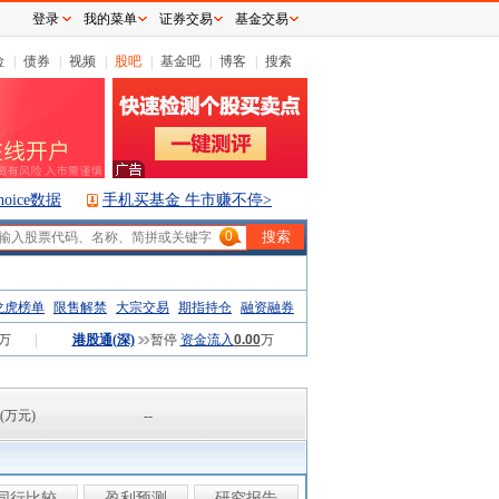
登录
我的菜单
证券交易
基金交易
险
|
债券
|
视频
|
股吧
|
基金吧
|
博客
|
搜索
hoice数据
手机买基金 牛市赚不停>
0
龙虎榜单
限售解禁
大宗交易
期指持仓
融资融券
万
|
港股通(深)
暂停
资金流入
0.00
万
(万元)
--
同行比较
盈利预测
研究报告